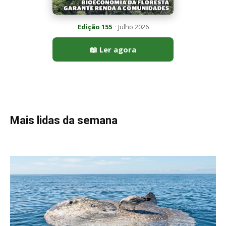
Peixe-lua emerge horizontalmente na superfície oceânica para
permitir que aves marinhas removam ectoparasitas
acumulados em sua pele