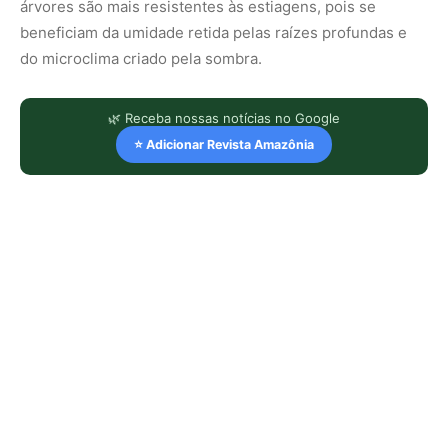
árvores são mais resistentes às estiagens, pois se
beneficiam da umidade retida pelas raízes profundas e
do microclima criado pela sombra.
🌿 Receba nossas notícias no Google
⭐ Adicionar Revista Amazônia
LEIA TAMBÉM
Explorando os limites: Desafios e