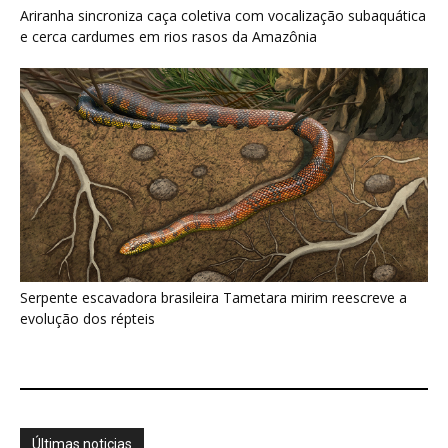
Últimas noticias
Rato-de-espinho solta a pele ao ser agarrado
e regenera o tecido...
6 de agosto de 2026
Mosca-da-bicheira: o que a ciência ensina
sobre seu retorno
6 de agosto de 2026
Carará nada com o corpo submerso e usa o
pescoço como...
6 de agosto de 2026