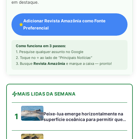
Peixe-lua emerge horizontalmente na
1
superfície oceânica para permitir que
aves marinhas removam ectoparasitas
acumulados em sua pele
Seriema utiliza pernas longas e
2
arremessa serpentes contra rochas
para subjugar presas peçonhentas nos
campos
Poraquê sincroniza descargas
3
elétricas em grupo para amplificar
campo elétrico e atordoar cardumes de
peixes maiores na Amazônia
Ariranha sincroniza caça coletiva com
4
vocalização subaquática e cerca
cardumes em rios rasos da Amazônia
Seriema combina corridas em alta
5
velocidade e arremessos contra rochas
para imobilizar serpentes peçonhentas