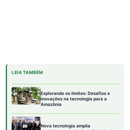
inovações na tecnologia para a
Amazônia
Nova tecnologia amplia
monitoramento da Amazônia Azul
Google admite dificuldade em
cumprir metas climáticas com
avanço da IA
Essa visão integrada, segundo Savian, não se limita ao
aspecto ambiental. Ela articula produção de alimentos,
geração de renda, fortalecimento comunitário e combate
à fome. Foi por isso que o tema ganhou destaque nas
discussões da
COP30
, realizada em Belém, onde