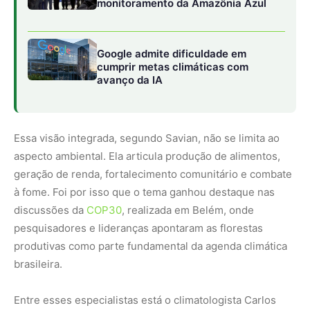
pesquisadores e lideranças apontaram as florestas
produtivas como parte fundamental da agenda climática
brasileira.
Entre esses especialistas está o climatologista Carlos
Nobre, referência internacional nos estudos sobre
Amazônia. Em conversa recente para o mesmo podcast,
ele lembrou que povos indígenas desenvolveram
sistemas agroecológicos complexos milhares de anos
antes da ciência moderna estudá-los. Os mais de dois mil
produtos da biodiversidade usados tradicionalmente
exemplificam a convivência harmoniosa entre agricultura
e floresta, um conhecimento ancestral que ainda
sustenta muitas comunidades amazônicas.