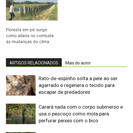
Carará nada com o corpo submerso e
usa o pescoço como mola para
perfurar peixes com o bico
Jacamim usa vocalização grave que
atravessa o sub-bosque e mantém o
grupo unido durante a busca por
alimento
Peixe-boi-amazônico usa lábios
preênseis para arrancar plantas e troca
dentes durante toda a vida nos rios da
Amazônia
Onça-parda salta cinco metros, mia e
assobia porque seu aparelho vocal
lembra o de gatos pequenos