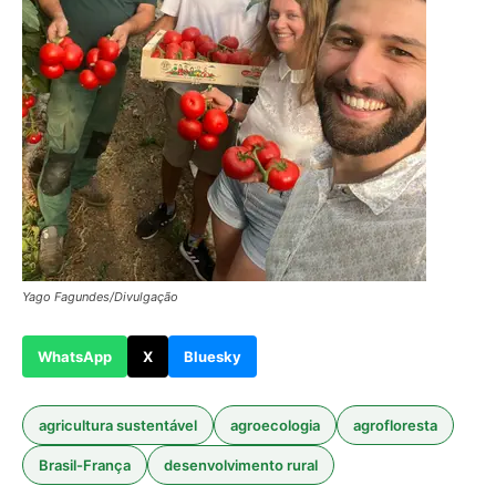
Yago Fagundes/Divulgação
WhatsApp
X
Bluesky
agricultura sustentável
agroecologia
agrofloresta
Brasil-França
desenvolvimento rural