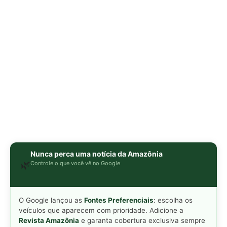
O Google lançou as
Fontes Preferenciais
: escolha os
veículos que aparecem com prioridade. Adicione a
Revista Amazônia
e garanta cobertura exclusiva sempre
em destaque.
Adicionar Revista Amazônia como Fonte
Preferencial
Como funciona em 3 passos:
1. Pesquise qualquer assunto no Google
2. Toque no ⭐ ao lado de
"Principais Notícias"
3. Busque
Revista Amazônia
e marque a caixa — pronto!
MAIS LIDAS DA SEMANA