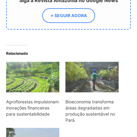
Agroflorestas impulsionam
Bioeconomia transforma
inovações financeiras
áreas degradadas em
para sustentabilidade
produção sustentável no
Pará
Floresta em pé surge
como aliada no combate
às mudanças do clima
ARTIGOS RELACIONADOS
Mais do autor
Rato-de-espinho solta a pele ao ser
agarrado e regenera o tecido para
escapar de predadores