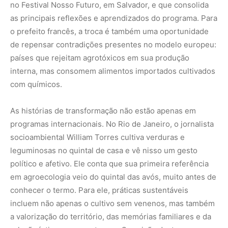
em agroecologia veio do quintal das avós, muito antes de
conhecer o termo. Para ele, práticas sustentáveis
incluem não apenas o cultivo sem venenos, mas também
a valorização do território, das memórias familiares e da
relação íntima com a natureza. Sua visão destaca que
cada gesto que rompe com a lógica extrativista do
agronegócio é um ato de resistência.
O próprio governo brasileiro vem usando a COP30 para
apresentar ao mundo sua agenda de florestas produtivas.
Savian, representando o Ministério do Desenvolvimento
Agrário, ressalta que o país tem milhões de hectares de
áreas degradadas e pastagens subutilizadas com enorme
potencial para serem convertidas em sistemas
agroflorestais. O futuro, segundo ele, passa por
incentivar agricultura de baixo carbono, diversa e
resiliente, com apoio de crédito rural e participação ativa