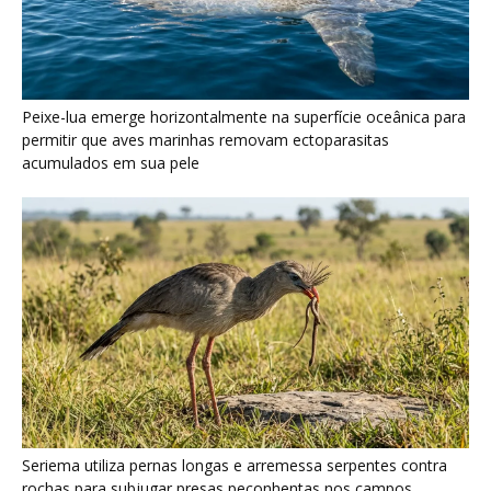
Seriema utiliza pernas longas e arremessa serpentes contra
rochas para subjugar presas peçonhentas nos campos
Poraquê sincroniza descargas elétricas em grupo para
amplificar campo elétrico e atordoar cardumes de peixes
maiores na Amazônia