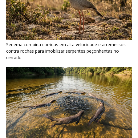
Ariranha sincroniza caça coletiva com vocalização subaquática
e cerca cardumes em rios rasos da Amazônia
Serpente escavadora brasileira Tametara mirim reescreve a
evolução dos répteis