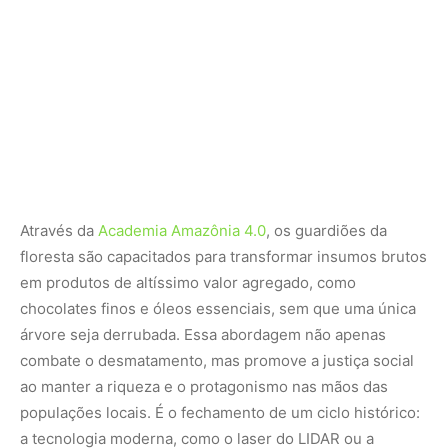
árvore seja derrubada. Essa abordagem não apenas
combate o desmatamento, mas promove a justiça social
ao manter a riqueza e o protagonismo nas mãos das
populações locais. É o fechamento de um ciclo histórico:
a tecnologia moderna, como o laser do LIDAR ou a
Indústria 4.0, serve agora para redescobrir, proteger e
escalar a sabedoria de quem, há cinco mil anos, já sabia
como habitar a maior selva do mundo com fartura e
equilíbrio. O futuro da Amazônia, ao que tudo indica,
reside na coragem de abraçar o seu passado como
mestre.
Nunca perca uma notícia da Amazônia
🌿
Controle o que você vê no Google
O Google lançou as
Fontes Preferenciais
: escolha os