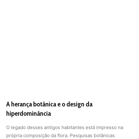
A herança botânica e o design da
hiperdominância
O legado desses antigos habitantes está impresso na
própria composição da flora. Pesquisas botânicas
demonstram que os povos indígenas domesticaram ou
manejaram intensivamente cerca de 80 espécies de
plantas e árvores. Espécies como o cacau, a castanha-
do-pará, o açaí e o guaraná são hoje hiperdominantes
porque foram selecionadas e plantadas deliberadamente
por gerações. Quando caminhamos pela Amazônia,
estamos, muitas vezes, percorrendo pomares ancestrais
que foram mantidos vivos pela própria dinâmica da
floresta após a saída de seus jardineiros originais.
Essa técnica de manejo, que integra a produção de
alimentos com a manutenção da cobertura vegetal, é a
antítese do modelo de desmatamento para a produção de