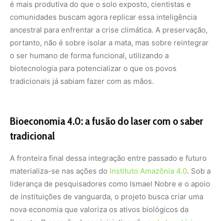
materializa-se nas ações do
Instituto Amazônia 4.0
. Sob a
liderança de pesquisadores como Ismael Nobre e o apoio
de instituições de vanguarda, o projeto busca criar uma
nova economia que valoriza os ativos biológicos da
floresta. O coração dessa iniciativa são os
Laboratórios
Criativos da Amazônia (LCAs)
, biofábricas móveis que
levam tecnologia de ponta para dentro das comunidades
indígenas e ribeirinhas. Ali, o conhecimento milenar
sobre o tempo de colheita e as propriedades das
sementes encontra-se com a inteligência artificial, o
blockchain e a rastreabilidade genômica.