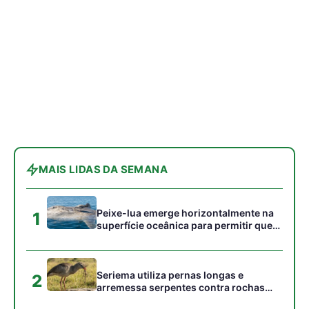
aves marinhas removam ectoparasitas
acumulados em sua pele
Seriema utiliza pernas longas e
2
arremessa serpentes contra rochas
para subjugar presas peçonhentas nos
campos
Poraquê sincroniza descargas
3
elétricas em grupo para amplificar
campo elétrico e atordoar cardumes de
peixes maiores na Amazônia
Seriema combina corridas em alta
4
velocidade e arremessos contra rochas
para imobilizar serpentes peçonhentas
no cerrado
Ariranha sincroniza caça coletiva com
5
vocalização subaquática e cerca
cardumes em rios rasos da Amazônia