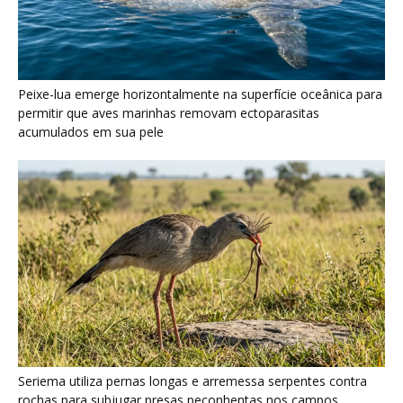
Seriema utiliza pernas longas e arremessa serpentes contra
rochas para subjugar presas peçonhentas nos campos
Poraquê sincroniza descargas elétricas em grupo para
amplificar campo elétrico e atordoar cardumes de peixes
maiores na Amazônia