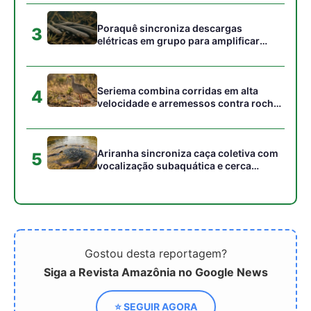
Gostou desta reportagem?
Siga a Revista Amazônia no Google News
⭐ SEGUIR AGORA
Relacionado
A incrível redescoberta da
A Arqueologia revela
Amazônia e como
como a Amazônia foi
pirâmides antigas
moldada por antigas