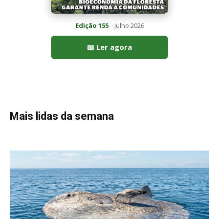
Peixe-lua emerge horizontalmente na superfície oceânica para
permitir que aves marinhas removam ectoparasitas
acumulados em sua pele