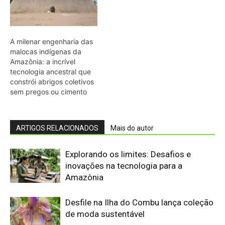
inovações na tecnologia para a
Amazônia
Desfile na Ilha do Combu lança coleção
de moda sustentável
CAU/BR prorroga inscrições de
concurso sobre arquitetura indígena
Nova tecnologia amplia monitoramento
da Amazônia Azul
Google admite dificuldade em cumprir
metas climáticas com avanço da IA