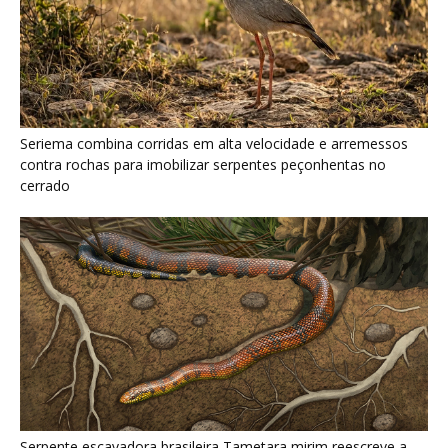
Serpente escavadora brasileira Tametara mirim reescreve a
evolução dos répteis
Como a majestosa onça pintada protege as margens dos rios
e sustenta o equilíbrio ecológico na floresta amazônica