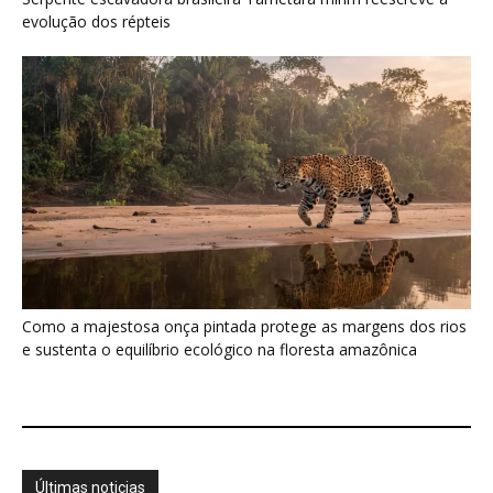
Últimas noticias
Jacamim usa vocalização grave que
atravessa o sub-bosque e mantém o...
5 de agosto de 2026
Peixe-boi-amazônico usa lábios preênseis
para arrancar plantas e troca dentes durante...
5 de agosto de 2026
A Amazônia protege animais, mas também
sustenta uma fonte de alimento...
4 de agosto de 2026