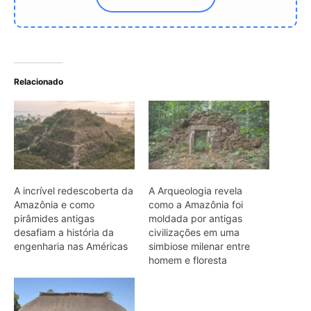
desafiam a história da
civilizações em uma
engenharia nas Américas
simbiose milenar entre
homem e floresta
A milenar engenharia das
malocas indígenas da
Amazônia: a incrível
tecnologia ancestral que
constrói abrigos coletivos
sem pregos ou cimento
ARTIGOS RELACIONADOS
Mais do autor
Explorando os limites: Desafios e