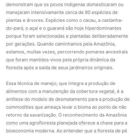
commodities que ameaça levar o bioma ao ponto de não
retorno da savanização. O reconhecimento da Amazônia
como uma agrofloresta planejada oferece a chave para a
bioeconomia moderna. Ao entender que a floresta de pé
é mais produtiva do que o solo exposto, cientistas e
comunidades buscam agora replicar essa inteligência
ancestral para enfrentar a crise climática. A preservação,
portanto, não é sobre isolar a mata, mas sobre reintegrar
o ser humano de forma funcional, utilizando a
biotecnologia para potencializar o que os povos
tradicionais já sabiam fazer com as mãos.
Bioeconomia 4.0: a fusão do laser com o saber
tradicional
A fronteira final dessa integração entre passado e futuro