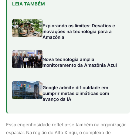
Essa engenhosidade refletia-se também na organização
espacial. Na região do Alto Xingu, o complexo de
Kuhikugu revela uma rede de cidades-praça
interconectadas por estradas largas e retilíneas. Eram
assentamentos circulares fortificados, com sistemas de
valas e paliçadas, rodeados por pomares e barragens
para a criação de peixes. No Acre, os geoglifos — formas
geométricas gigantescas escavadas na terra — sugerem
centros cerimoniais e de gestão territorial.
Recentemente, a tecnologia
LIDAR
, um sistema de
sensoriamento remoto por laser que remove
digitalmente a vegetação dos mapas, revelou na Bolívia
cidades da Cultura Casarabe que mostram uma
complexidade urbana comparável à de sociedades
europeias medievais, integrando perfeitamente a