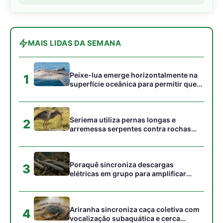
MAIS LIDAS DA SEMANA
Peixe-lua emerge horizontalmente na
1
superfície oceânica para permitir que
aves marinhas removam ectoparasitas
acumulados em sua pele
Seriema utiliza pernas longas e
2
arremessa serpentes contra rochas
para subjugar presas peçonhentas nos
campos
Poraquê sincroniza descargas
3
elétricas em grupo para amplificar
campo elétrico e atordoar cardumes de
peixes maiores na Amazônia
Ariranha sincroniza caça coletiva com
4
vocalização subaquática e cerca