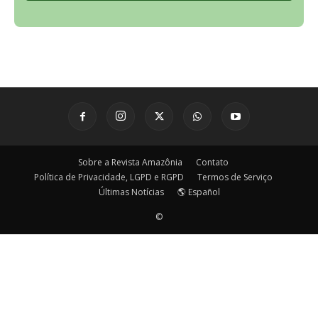
Sobre a Revista Amazônia
Contato
Política de Privacidade, LGPD e RGPD
Termos de Serviço
Últimas Notícias
🌎 Español
©