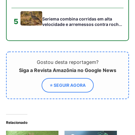
cardumes em rios rasos da Amazônia
Seriema combina corridas em alta
5
velocidade e arremessos contra rochas
para imobilizar serpentes peçonhentas
no cerrado
Gostou desta reportagem?
Siga a Revista Amazônia no Google News
⭐ SEGUIR AGORA
Relacionado