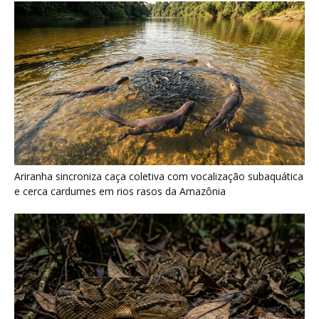
Ariranha sincroniza caça coletiva com vocalização subaquática
e cerca cardumes em rios rasos da Amazônia