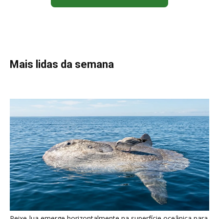
Peixe-lua emerge horizontalmente na superfície oceânica para
permitir que aves marinhas removam ectoparasitas
acumulados em sua pele
Seriema utiliza pernas longas e arremessa serpentes contra