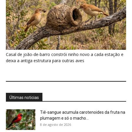
Últimas noticias
Tiê-sangue acumula carotenoides da fruta na
plumagem e só o macho...
8 de agosto de 2026
Aruá respira com pulmão e brânquias, usa
sifão até a superfície...
8 de agosto de 2026
Tanajura voa uma única vez, descarta as asas
e leva fungo...
8 de agosto de 2026
El Niño 2026/2027: painel reúne ações de
governos no Brasil
8 de agosto de 2026
Traíra utiliza a bexiga natatória para respirar