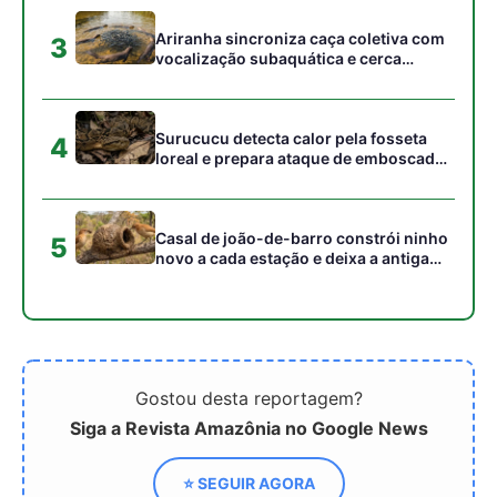
Gostou desta reportagem?
Siga a Revista Amazônia no Google News
⭐ SEGUIR AGORA
Relacionado
Descoberto gene que
Rastreamento em Tempo
pode oferecer proteção
Real de Arbovírus,
contra a COVID-19
Mosquitos e Potenciais