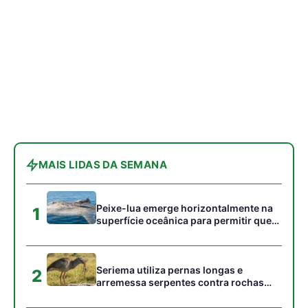
aves marinhas removam ectoparasitas
acumulados em sua pele
Seriema utiliza pernas longas e
2
arremessa serpentes contra rochas
para subjugar presas peçonhentas nos
campos
Ariranha sincroniza caça coletiva com
3
vocalização subaquática e cerca
cardumes em rios rasos da Amazônia
Surucucu detecta calor pela fosseta
4
loreal e prepara ataque de emboscada
no escuro da floresta
Casal de joão-de-barro constrói ninho
5
novo a cada estação e deixa a antiga
estrutura para outras aves