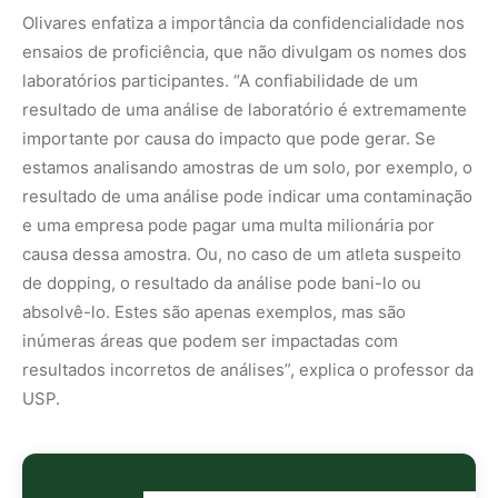
resultados incorretos de análises”, explica o professor da
USP.
Nunca
perca
uma
notícia da
🌿
Amazônia
Controle o
que você vê
no Google
O Google lançou as
Fontes Preferenciais
: escolha os
veículos que aparecem com prioridade. Adicione a