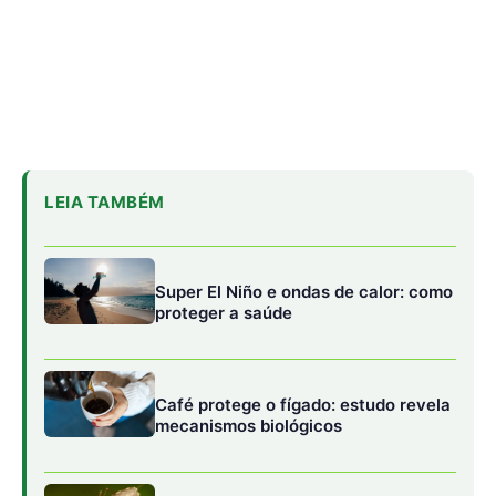
Café protege o fígado: estudo revela
mecanismos biológicos
Fiocruz identifica proteínas-chave
para vacina universal contra malária
Olivares explica que o teste de proficiência tem um nível
de dificuldade maior que uma amostra normal de um
paciente. “Quando você pega as amostras de diferentes
pessoas, observa níveis diferentes de concentração do
vírus. Aqui, tivemos amostras em condições controladas,
também com concentrações diferentes, mas a ideia era
fazer uma prova prática”, explica Olivares à Agência
FAPESP.