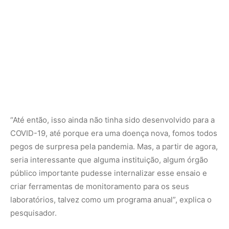
público importante pudesse internalizar esse ensaio e
criar ferramentas de monitoramento para os seus
laboratórios, talvez como um programa anual”, explica o
pesquisador.
Olivares enfatiza a importância da confidencialidade nos
ensaios de proficiência, que não divulgam os nomes dos
laboratórios participantes. “A confiabilidade de um
resultado de uma análise de laboratório é extremamente
importante por causa do impacto que pode gerar. Se
estamos analisando amostras de um solo, por exemplo, o
resultado de uma análise pode indicar uma contaminação
e uma empresa pode pagar uma multa milionária por
causa dessa amostra. Ou, no caso de um atleta suspeito
de dopping, o resultado da análise pode bani-lo ou
absolvê-lo. Estes são apenas exemplos, mas são
inúmeras áreas que podem ser impactadas com