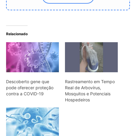
Hospedeiros
Vírus da COVID-19 pode
persistir no esperma até
110 dias após infecção
ARTIGOS RELACIONADOS
Mais do autor
Infovias subfluviais podem ampliar
internet na Amazônia
Super El Niño e ondas de calor: como
proteger a saúde