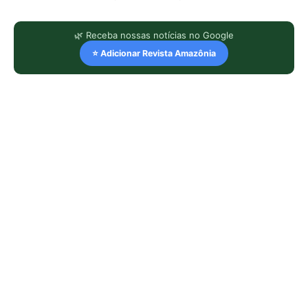
🌿 Receba nossas notícias no Google
⭐ Adicionar Revista Amazônia
LEIA TAMBÉM
Super El Niño e ondas de calor: como
proteger a saúde