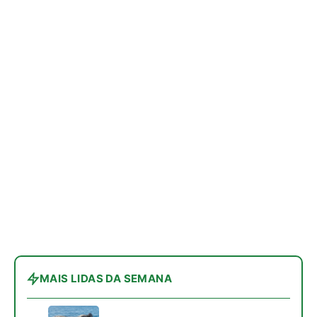
MAIS LIDAS DA SEMANA
Peixe-lua emerge horizontalmente na
1
superfície oceânica para permitir que
aves marinhas removam ectoparasitas
acumulados em sua pele
Seriema utiliza pernas longas e
2
arremessa serpentes contra rochas
para subjugar presas peçonhentas nos
campos
Poraquê sincroniza descargas
3
elétricas em grupo para amplificar
campo elétrico e atordoar cardumes de
peixes maiores na Amazônia
Ariranha sincroniza caça coletiva com
4
vocalização subaquática e cerca
cardumes em rios rasos da Amazônia