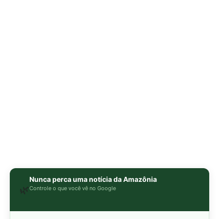
Nunca perca uma notícia da Amazônia
🌿
Controle o que você vê no Google
O Google lançou as
Fontes Preferenciais
: escolha os
veículos que aparecem com prioridade. Adicione a
Revista Amazônia
e garanta cobertura exclusiva sempre
em destaque.
Adicionar Revista Amazônia como Fonte
Preferencial
Como funciona em 3 passos:
1. Pesquise qualquer assunto no Google
2. Toque no ⭐ ao lado de
"Principais Notícias"
3. Busque
Revista Amazônia
e marque a caixa — pronto!