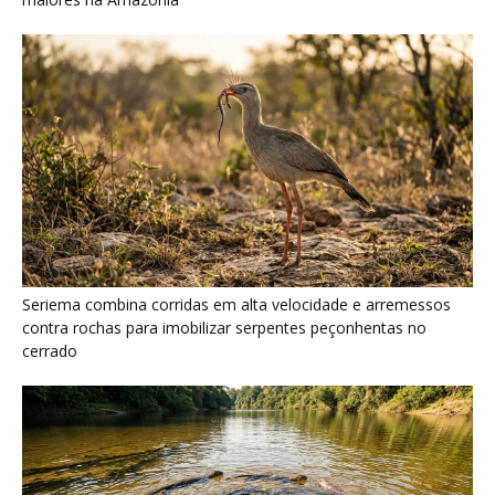
Ariranha sincroniza caça coletiva com vocalização subaquática
e cerca cardumes em rios rasos da Amazônia