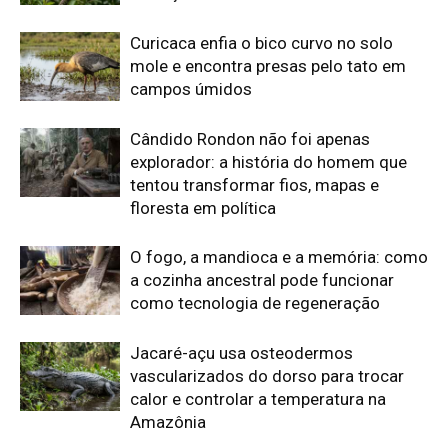
Jacaré-açu usa osteodermos
vascularizados do dorso para trocar
calor e controlar a temperatura na
Amazônia
A cheia levou roças inteiras, mas não
apagou a agrobiodiversidade das
várzeas amazônicas
Edição atual da Revista
Amazônia
ÚLTIMA EDIÇÃO