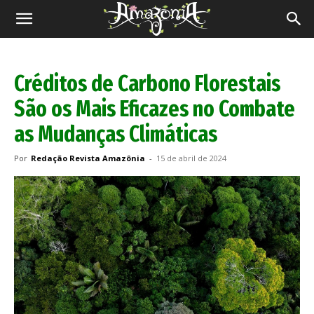
Revista
Amazônia
Créditos de Carbono Florestais
São os Mais Eficazes no Combate
as Mudanças Climáticas
Por
Redação Revista Amazônia
-
15 de abril de 2024