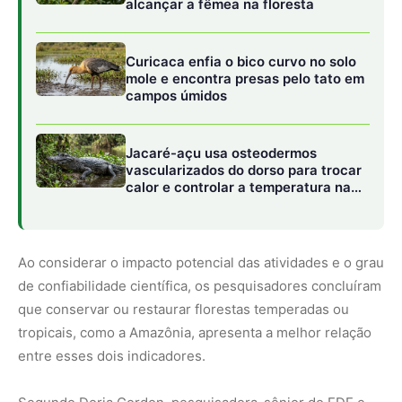
que conservar ou restaurar florestas temperadas ou
tropicais, como a Amazônia, apresenta a melhor relação
entre esses dois indicadores.
Segundo Doria Gordon, pesquisadora-sênior do EDF e
uma das autoras do estudo, embora haja uma grande
variedade de soluções climáticas baseadas na natureza,
muitas delas já possuem protocolos para a geração de
créditos de carbono. No entanto, ela ressalta a
importância de priorizar estratégias que tenham um
respaldo científico sólido.