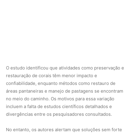
no meio do caminho. Os motivos para essa variação
incluem a falta de estudos científicos detalhados e
divergências entre os pesquisadores consultados.
No entanto, os autores alertam que soluções sem forte
sustentação científica podem comprometer a
contabilidade global de carbono, potencialmente
superestimando benefícios climáticos futuros e minando
a confiança nas soluções naturais rigorosas.
É importante ressaltar que as conclusões do estudo se
baseiam na literatura científica existente e consideram
apenas o benefício do carbono, sendo essencial uma
análise cuidadosa de outras variáveis e impactos
ambientais.