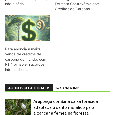
ARTIGOS RELACIONADOS
Mais do autor
Araponga combina caixa torácica
adaptada e canto metálico para
alcançar a fêmea na floresta
Curicaca enfia o bico curvo no solo
mole e encontra presas pelo tato em
campos úmidos
Cândido Rondon não foi apenas
explorador: a história do homem que
tentou transformar fios, mapas e
floresta em política
O fogo, a mandioca e a memória: como
a cozinha ancestral pode funcionar
como tecnologia de regeneração