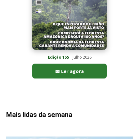
Mais lidas da semana
Peixe-lua emerge horizontalmente na superfície oceânica para
permitir que aves marinhas removam ectoparasitas
acumulados em sua pele