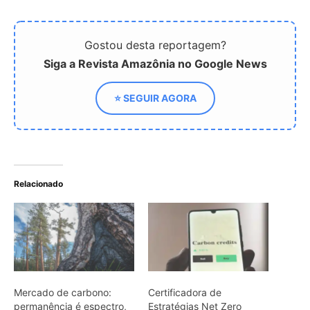
Mercado de carbono:
Certificadora de
permanência é espectro,
Estratégias Net Zero
não binário
Enfrenta Controvérsia com
Créditos de Carbono
Pará anuncia a maior
venda de créditos de
carbono do mundo, com
R$ 1 bilhão em acordos
internacionais