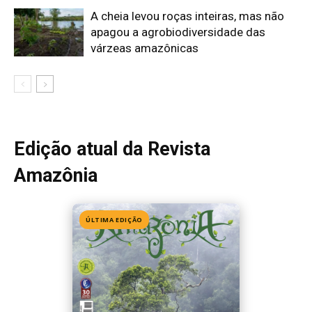
Edição 155
· Julho 2026
📖 Ler agora