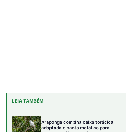
LEIA TAMBÉM
Araponga combina caixa torácica
adaptada e canto metálico para
alcançar a fêmea na floresta
Curicaca enfia o bico curvo no solo
mole e encontra presas pelo tato em
campos úmidos
Jacaré-açu usa osteodermos
vascularizados do dorso para trocar
calor e controlar a temperatura na
Amazônia
Ao considerar o impacto potencial das atividades e o grau
de confiabilidade científica, os pesquisadores concluíram