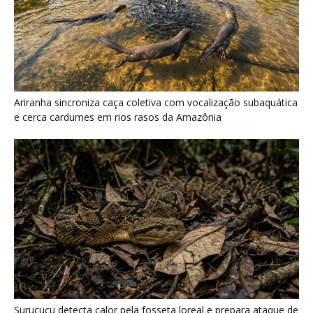
Surucucu detecta calor pela fosseta loreal e prepara ataque de
emboscada no escuro da floresta
Últimas noticias
Araponga combina caixa torácica adaptada e
canto metálico para alcançar a...
7 de agosto de 2026
“A chuva carrega um inventário da copa”: o
método que encontrou...