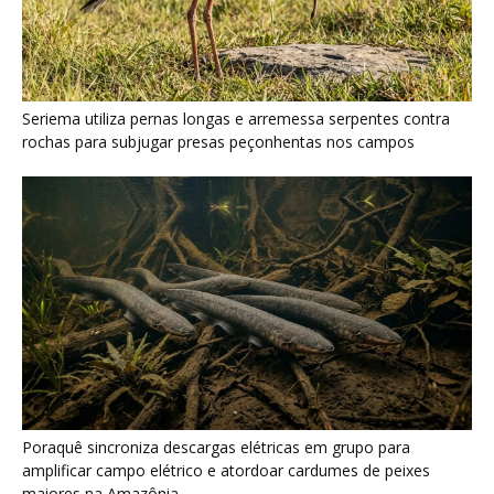
Poraquê sincroniza descargas elétricas em grupo para
amplificar campo elétrico e atordoar cardumes de peixes
maiores na Amazônia
Seriema combina corridas em alta velocidade e arremessos
contra rochas para imobilizar serpentes peçonhentas no
cerrado