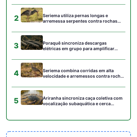
acumulados em sua pele
Seriema utiliza pernas longas e
2
arremessa serpentes contra rochas
para subjugar presas peçonhentas nos
campos
Poraquê sincroniza descargas
3
elétricas em grupo para amplificar
campo elétrico e atordoar cardumes de
peixes maiores na Amazônia
Seriema combina corridas em alta
4
velocidade e arremessos contra rochas
para imobilizar serpentes peçonhentas
no cerrado
Ariranha sincroniza caça coletiva com
5
vocalização subaquática e cerca
cardumes em rios rasos da Amazônia