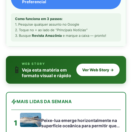
Preferencial
Como funciona em 3 passos:
1. Pesquise qualquer assunto no Google
2. Toque no ⭐ ao lado de
"Principais Notícias"
3. Busque
Revista Amazônia
e marque a caixa — pronto!
WEB STORY
📱
Veja esta matéria em
Ver Web Story →
formato visual e rápido
MAIS LIDAS DA SEMANA
Peixe-lua emerge horizontalmente na
1
superfície oceânica para permitir que
aves marinhas removam ectoparasitas