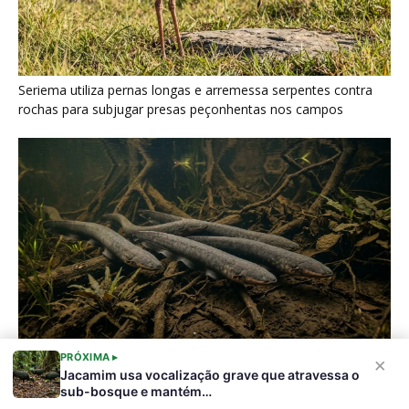
Seriema utiliza pernas longas e arremessa serpentes contra
rochas para subjugar presas peçonhentas nos campos
PRÓXIMA ▸
×
Poraquê sincroniza descargas elétricas em grupo para
Jacamim usa vocalização grave que atravessa o
amplificar campo elétrico e atordoar cardumes de peixes
sub-bosque e mantém…
maiores na Amazônia