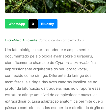
WhatsApp
X
Bluesky
Inicio
Meio Ambiente
Como o canto complexo do uirapuru intriga a ciê…
›
›
Um fato biológico surpreendente e amplamente
documentado pela biologia aviar sobre o uirapuru,
cientificamente chamado de
Cyphorhinus arada
, é a
impressionante arquitetura do seu órgão vocal,
conhecido como siringe. Diferente da laringe dos
mamíferos, a siringe das aves canoras localiza-se na
profunda bifurcação da traqueia, mas no uirapuru essa
estrutura atinge um nível de complexidade muscular
extraordinário. Essa adaptação anatômica permite que o
pássaro controle os lados esquerdo e direito do órgão de