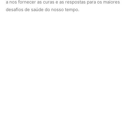
Nunca perca uma notícia da Amazônia
🌿
Controle o que você vê no Google
O Google lançou as
Fontes Preferenciais
: escolha os
veículos que aparecem com prioridade. Adicione a
Revista Amazônia
e garanta cobertura exclusiva sempre
em destaque.