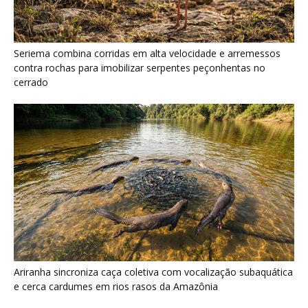
Ariranha sincroniza caça coletiva com vocalização subaquática
e cerca cardumes em rios rasos da Amazônia
Surucucu detecta calor pela fosseta loreal e prepara ataque de
emboscada no escuro da floresta