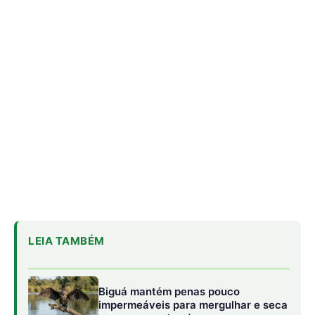
LEIA TAMBÉM
Biguá mantém penas pouco
impermeáveis para mergulhar e seca
as asas ao sol após a pesca
Osso hioide do pica-pau contorna o
crânio e amortece impactos
repetidos durante a batida no tronco
Papagaio come argila em barreiro
coletivo para ajudar a neutralizar
compostos tóxicos de sementes na
floresta
Essa inibição enzimática impede a formação da
Angiotensina II, fazendo com que as artérias e veias do