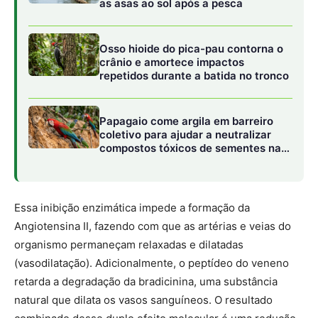
organismo permaneçam relaxadas e dilatadas
(vasodilatação). Adicionalmente, o peptídeo do veneno
retarda a degradação da bradicinina, uma substância
natural que dilata os vasos sanguíneos. O resultado
combinado desse duplo efeito molecular é uma redução
suave, contínua e segura da resistência vascular
periférica, fazendo com que a pressão arterial decline de
forma controlada. Sabendo disso, laboratórios norte-
americanos sintetizaram quimicamente uma versão
modificada do peptídeo da serpente para resistir à
digestão gástrica humana, batizando a nova molécula
sintética de Captopril.
O IMPACTO GLOBAL:
O
DESENVOLVIMENTO DO CAPTOPRIL A
PARTIR DO VENENO DA JARARACA
ABRIU AS PORTAS PARA O