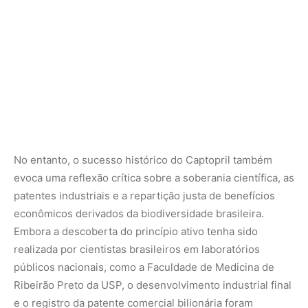
Embora a descoberta do princípio ativo tenha sido
realizada por cientistas brasileiros em laboratórios
públicos nacionais, como a Faculdade de Medicina de
Ribeirão Preto da USP, o desenvolvimento industrial final
e o registro da patente comercial bilionária foram
realizados por uma multinacional farmacêutica
estrangeira. Esse processo histórico evidenciou a
urgência de o Brasil não apenas exportar matérias-
primas e conhecimentos básicos, mas consolidar uma
infraestrutura biofarmacêutica robusta capaz de
transformar descobertas de bancada em produtos
nacionais manufaturados de alto valor tecnológico
agregado.
Atualmente, a preservação e a bioprospecção segura de
espécies do gênero
Bothrops
enfrentam sérios desafios
decorrentes da destruição acelerada de habitats nativos