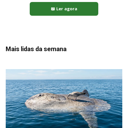
Peixe-lua emerge horizontalmente na superfície oceânica para
permitir que aves marinhas removam ectoparasitas
acumulados em sua pele