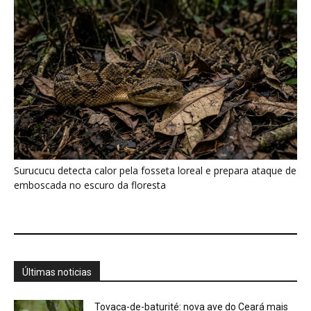
Últimas noticias
Tovaca-de-baturité: nova ave do Ceará mais
anda que voa
7 de agosto de 2026
Biguá mantém penas pouco impermeáveis
para mergulhar e seca as asas...
7 de agosto de 2026
Osso hioide do pica-pau contorna o crânio e
amortece impactos repetidos...
7 de agosto de 2026
Papagaio come argila em barreiro coletivo
para ajudar a neutralizar compostos...
7 de agosto de 2026