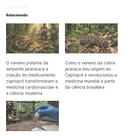
O impressionante poder
do veneno da jararaca
amazônica e a descoberta
científica que controla a
pressão global
ARTIGOS RELACIONADOS
Mais do autor
Biguá mantém penas pouco
impermeáveis para mergulhar e seca
as asas ao sol após a pesca
Osso hioide do pica-pau contorna o