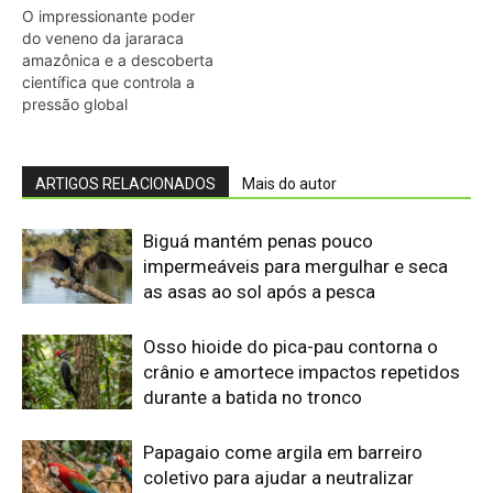
crânio e amortece impactos repetidos
durante a batida no tronco
Papagaio come argila em barreiro
coletivo para ajudar a neutralizar
compostos tóxicos de sementes na
floresta
Martim-pescador ajusta dois focos na
retina para corrigir a refração e acertar
peixes no mergulho
Bico do tucano-toco atua como
radiador e dissipa calor pela circulação
sanguínea sem gastar água
Casal de joão-de-barro constrói ninho
novo a cada estação e deixa a antiga
estrutura para outras aves