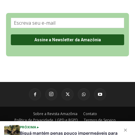
Sobre a Revista Amazônia
Contato
Política de Privacidade, LGPD e RGPD
Termos de Serviço
Últimas Notícias
🌎 Español
©
PRÓXIMA ▸
×
Biguá mantém penas pouco impermeáveis para