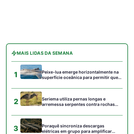
Seriema utiliza pernas longas e
2
arremessa serpentes contra rochas
para subjugar presas peçonhentas nos
campos
Poraquê sincroniza descargas
3
elétricas em grupo para amplificar
campo elétrico e atordoar cardumes de
peixes maiores na Amazônia
Ariranha sincroniza caça coletiva com
4
vocalização subaquática e cerca
cardumes em rios rasos da Amazônia
Seriema combina corridas em alta
5
velocidade e arremessos contra rochas
para imobilizar serpentes peçonhentas
no cerrado
Gostou desta reportagem?
Siga a Revista Amazônia no Google News