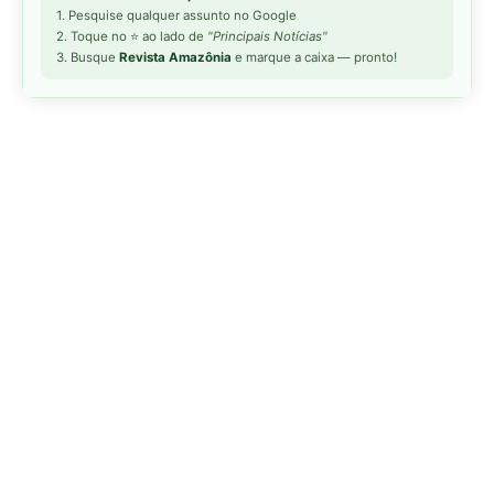
MAIS LIDAS DA SEMANA
Peixe-lua emerge horizontalmente na
1
superfície oceânica para permitir que
aves marinhas removam ectoparasitas
acumulados em sua pele