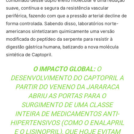
SURGIMENTO DE UMA CLASSE
INTEIRA DE MEDICAMENTOS ANTI-
HIPERTENSIVOS (COMO O ENALAPRIL
E O LISINOPRIL), QUE HOJE EVITAM
INFARTOS AGUDOS DO MIOCÁRDIO,
ACIDENTES VASCULARES CEREBRAIS
(AVCS) E MORTES POR INSUFICIÊNCIA
RENAL CRÔNICA EM CENTENAS DE
MILHÕES DE PESSOAS TODOS OS
DIAS.
A jornada da jararaca das matas tropicais para as
farmácias do mundo consolidou a bioprospecção de
venenos e secreções animais como uma vertente
altamente estratégica e lucrativa para o desenvolvimento