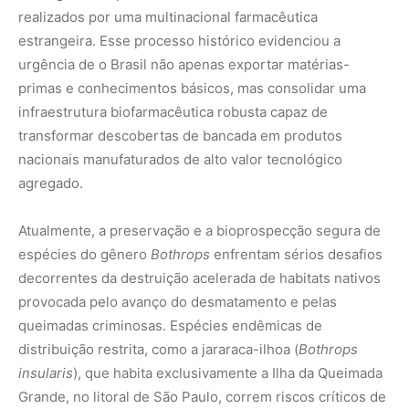
provocada pelo avanço do desmatamento e pelas
queimadas criminosas. Espécies endêmicas de
distribuição restrita, como a jararaca-ilhoa (
Bothrops
insularis
), que habita exclusivamente a Ilha da Queimada
Grande, no litoral de São Paulo, correm riscos críticos de
extinção decorrentes de incêndios e do tráfico
internacional de animais vivos voltado para a biopirataria
molecular secreta de suas toxinas únicas.
Garantir que a imensa farmácia viva escondida na pele e
no veneno das nossas serpentes continue a servir à
humanidade exige o fortalecimento de leis rigorosas de
combate à biopirataria e a garantia de financiamento
contínuo para laboratórios de excelência, como o
Instituto Butantan e a Fiocruz. O Captopril é o maior e
mais irrefutável argumento factual de que a manutenção
da fauna silvestre viva e de suas florestas intocadas vale
infinitamente mais para a soberania econômica e