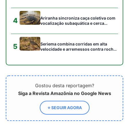
⭐ SEGUIR AGORA
Relacionado
O veneno potente da
Como o veneno da cobra
serpente jararaca e a
jararaca deu origem ao
criação do medicamento
Captopril e revolucionou a
captopril transformaram a
medicina mundial a partir
medicina cardiovascular e
da ciência brasileira
a ciência moderna