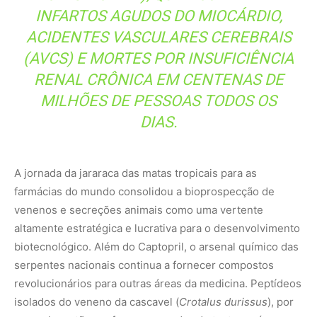
biotecnológico. Além do Captopril, o arsenal químico das
serpentes nacionais continua a fornecer compostos
revolucionários para outras áreas da medicina. Peptídeos
isolados do veneno da cascavel (
Crotalus durissus
), por
exemplo, estão em fases avançadas de testes pré-
clínicos e clínicos devido ao seu potente potencial
analgésico — centenas de vezes mais potente que a
morfina e sem gerar dependência química — e por suas
propriedades antitumorais e antimicrobianas capazes de
combater linhagens de bactérias superresistentes a
antibióticos hospitalares convencionais.