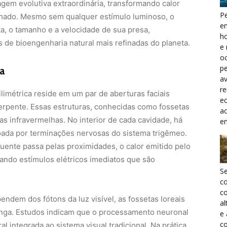
agem evolutiva extraordinária, transformando calor
Pe
lhado. Mesmo sem qualquer estímulo luminoso, o
e
ta, o tamanho e a velocidade de sua presa,
h
de bioengenharia natural mais refinadas do planeta.
e 
oc
pe
a
a
r
limétrica reside em um par de aberturas faciais
ec
serpente. Essas estruturas, conhecidas como fossetas
a
s infravermelhas. No interior de cada cavidade, há
e
a por terminações nervosas do sistema trigêmeo.
nte passa pelas proximidades, o calor emitido pelo
ando estímulos elétricos imediatos que são
S
c
co
ndem dos fótons da luz visível, as fossetas loreais
al
onga. Estudos indicam que o processamento neuronal
e
co
 integrada ao sistema visual tradicional. Na prática,