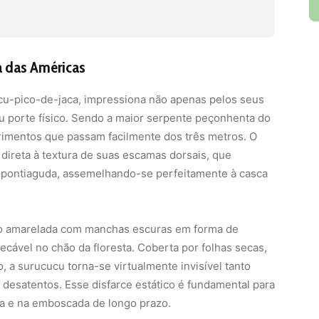
a das Américas
ucu-pico-de-jaca, impressiona não apenas pelos seus
 porte físico. Sendo a maior serpente peçonhenta do
primentos que passam facilmente dos três metros. O
 direta à textura de suas escamas dorsais, que
 pontiaguda, assemelhando-se perfeitamente à casca
ção amarelada com manchas escuras em forma de
vel no chão da floresta. Coberta por folhas secas,
 a surucucu torna-se virtualmente invisível tanto
desatentos. Esse disfarce estático é fundamental para
ia e na emboscada de longo prazo.