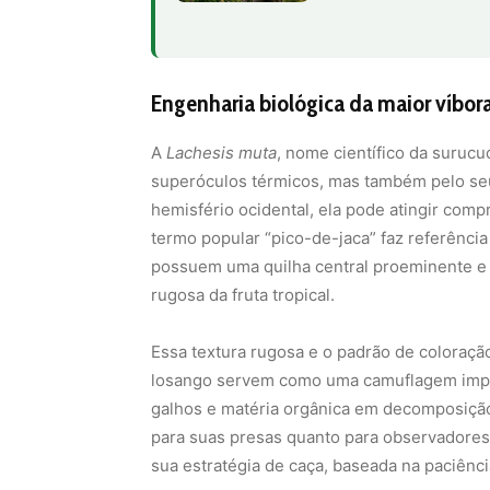
Engenharia biológica da maior víbor
A
Lachesis muta
, nome científico da suruc
superóculos térmicos, mas também pelo seu
hemisfério ocidental, ela pode atingir com
termo popular “pico-de-jaca” faz referência
possuem uma quilha central proeminente e
rugosa da fruta tropical.
Essa textura rugosa e o padrão de colora
losango servem como uma camuflagem impecá
galhos e matéria orgânica em decomposição,
para suas presas quanto para observadores 
sua estratégia de caça, baseada na paciênc