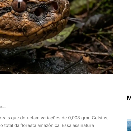
M
Como a surucucu-pico-de-jaca utiliza sensores t…
reais que detectam variações de 0,003 grau Celsius,
 total da floresta amazônica. Essa assinatura