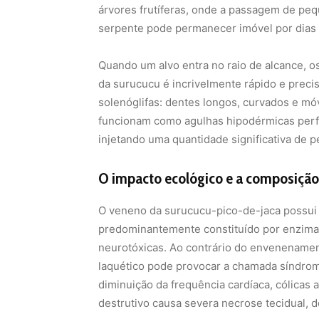
árvores frutíferas, onde a passagem de pe
serpente pode permanecer imóvel por dias
Quando um alvo entra no raio de alcance, 
da surucucu é incrivelmente rápido e preci
solenóglifas: dentes longos, curvados e móv
funcionam como agulhas hipodérmicas perfei
injetando uma quantidade significativa de 
O impacto ecológico e a composiçã
O veneno da surucucu-pico-de-jaca possui 
predominantemente constituído por enzimas
neurotóxicas. Ao contrário do envenenamen
laquético pode provocar a chamada síndrome
diminuição da frequência cardíaca, cólicas a
destrutivo causa severa necrose tecidual, d