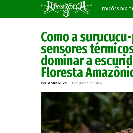
Revista
EDIÇÕES DIGIT
Amazônia
Como a surucucu-p
sensores térmicos
dominar a escuri
Floresta Amazôni
Por
Anne Silva
-
1 de junho de 2026