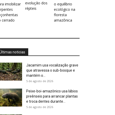
evolução dos
ra imobilizar
o equilíbrio
répteis
erpentes
ecológico na
eçonhentas
floresta
o cerrado
amazônica
Últimas noticias
Jacamim usa vocalização grave
que atravessa o sub-bosque e
mantém o...
5 de agosto de 2026
Peixe-boi-amazônico usa lábios
preênseis para arrancar plantas
e troca dentes durante...
5 de agosto de 2026