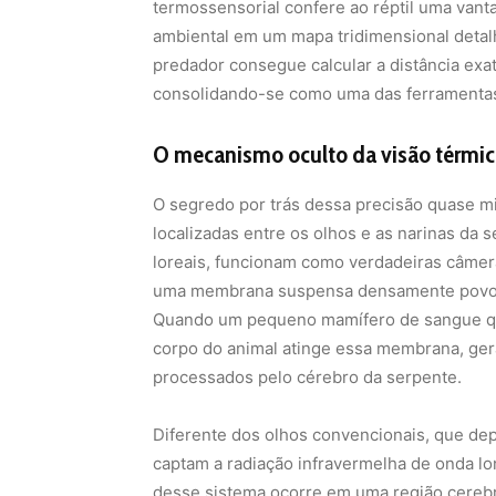
termossensorial confere ao réptil uma vant
ambiental em um mapa tridimensional deta
predador consegue calcular a distância exa
consolidando-se como uma das ferramentas 
O mecanismo oculto da visão térmic
O segredo por trás dessa precisão quase mi
localizadas entre os olhos e as narinas da 
loreais, funcionam como verdadeiras câmera
uma membrana suspensa densamente povoad
Quando um pequeno mamífero de sangue que
corpo do animal atinge essa membrana, ger
processados pelo cérebro da serpente.
Diferente dos olhos convencionais, que depe
captam a radiação infravermelha de onda l
desse sistema ocorre em uma região cerebral