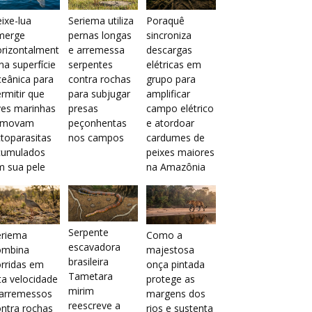
ixe-lua
Seriema utiliza
Poraquê
merge
pernas longas
sincroniza
orizontalment
e arremessa
descargas
na superfície
serpentes
elétricas em
eânica para
contra rochas
grupo para
rmitir que
para subjugar
amplificar
ves marinhas
presas
campo elétrico
emovam
peçonhentas
e atordoar
toparasitas
nos campos
cardumes de
cumulados
peixes maiores
m sua pele
na Amazônia
Serpente
eriema
Como a
escavadora
ombina
majestosa
brasileira
rridas em
onça pintada
Tametara
ta velocidade
protege as
mirim
 arremessos
margens dos
reescreve a
ntra rochas
rios e sustenta