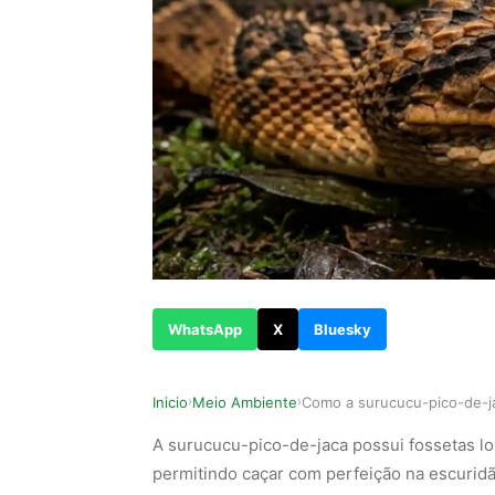
WhatsApp
X
Bluesky
Inicio
Meio Ambiente
›
›
A surucucu-pico-de-jaca possui fossetas lo
permitindo caçar com perfeição na escuridão