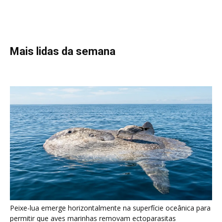
Peixe-lua emerge horizontalmente na superfície oceânica para
permitir que aves marinhas removam ectoparasitas
acumulados em sua pele
Seriema utiliza pernas longas e arremessa serpentes contra
rochas para subjugar presas peçonhentas nos campos