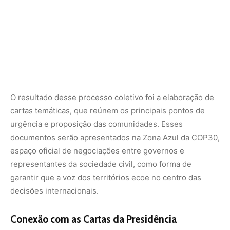
garantir que a voz dos territórios ecoe no centro das
decisões internacionais.
Conexão com as Cartas da Presidência
As Cartas dos Biomas dialogam diretamente com as
Cartas da Presidência, produzidas pelo
embaixador
André Corrêa do Lago
, presidente designado da COP30.
A integração entre os dois conjuntos de documentos é
simbólica: ao colocar lado a lado a diplomacia
institucional e a diplomacia dos povos, o “Vozes dos
Biomas” amplia o alcance político e simbólico da
sociedade civil brasileira na conferência.
Para as Enviadas, esse processo representa uma nova
forma de governança participativa, em que a escuta das
populações locais é tratada como parte legítima da