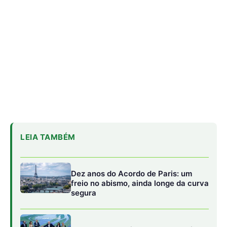
Dez anos do Acordo de Paris: um
freio no abismo, ainda longe da curva
segura
Lula avança sozinho e lança equipe
para detalhar transição energética
Lindsay Levin diz que Brasil conduziu
COP30 com habilidade em cenário
tenso
Em Manaus (AM), as discussões giraram em torno da
defesa dos povos da floresta e da bioeconomia de base
comunitária. No Rio de Janeiro (RJ), as vozes da Mata
Atlântica denunciaram a perda acelerada de
biodiversidade e a exclusão de comunidades periféricas