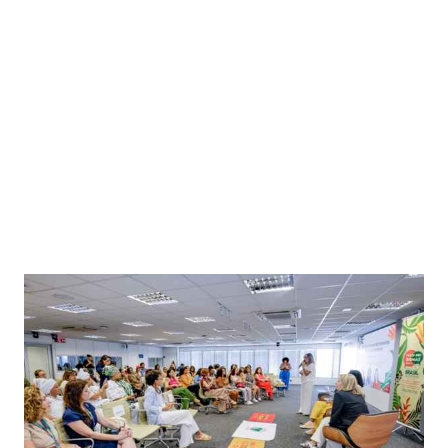
Foto: Claudio Kbene
SAIBA MAIS:
Pesquisa investe em sementes florestais
para restaurar três biomas brasileiros
Da escuta à incidência política
A metodologia do “Vozes dos Biomas” teve como base a
escuta qualificada, entendida como ferramenta política e