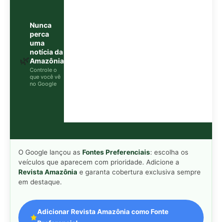
Revista Amazônia
e garanta cobertura exclusiva sempre
em destaque.
Adicionar Revista Amazônia como Fonte
Preferencial
Como funciona em 3 passos:
1. Pesquise qualquer assunto no Google
2. Toque no ⭐ ao lado de
"Principais Notícias"
3. Busque
Revista Amazônia
e marque a caixa — pronto!
MAIS LIDAS DA SEMANA
Peixe-lua emerge horizontalmente na
1
superfície oceânica para permitir que
aves marinhas removam ectoparasitas