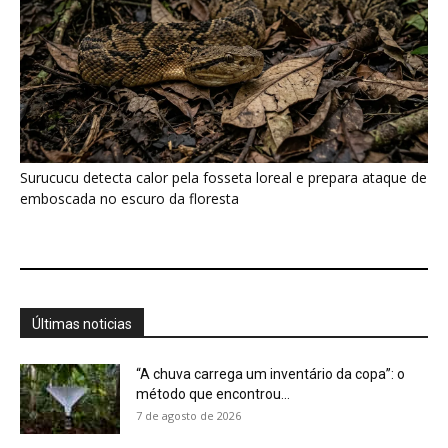
“A chuva carrega um inventário da copa”: o
método que encontrou...
7 de agosto de 2026
Araponga combina caixa torácica adaptada e
canto metálico para alcançar a...
7 de agosto de 2026
Curicaca enfia o bico curvo no solo mole e
encontra presas...
7 de agosto de 2026
A árvore que não deixa a água escapar ajuda
cientistas a...
7 de agosto de 2026
Cândido Rondon não foi apenas explorador: a