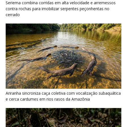
Ariranha sincroniza caça coletiva com vocalização subaquática
e cerca cardumes em rios rasos da Amazônia
Surucucu detecta calor pela fosseta loreal e prepara ataque de
emboscada no escuro da floresta
Últimas noticias