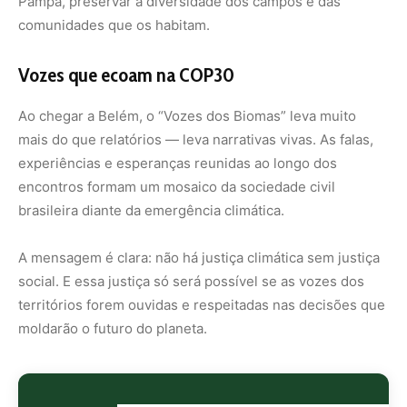
territórios forem ouvidas e respeitadas nas decisões que
moldarão o futuro do planeta.
Nunca
perca
uma
notícia da
🌿
Amazônia
Controle o
que você vê
no Google
O Google lançou as
Fontes Preferenciais
: escolha os
veículos que aparecem com prioridade. Adicione a