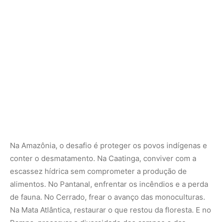
escassez hídrica sem comprometer a produção de
alimentos. No Pantanal, enfrentar os incêndios e a perda
de fauna. No Cerrado, frear o avanço das monoculturas.
Na Mata Atlântica, restaurar o que restou da floresta. E no
Pampa, preservar a diversidade dos campos e das
comunidades que os habitam.
Vozes que ecoam na COP30
Ao chegar a Belém, o “Vozes dos Biomas” leva muito
mais do que relatórios — leva narrativas vivas. As falas,
experiências e esperanças reunidas ao longo dos
encontros formam um mosaico da sociedade civil
brasileira diante da emergência climática.
A mensagem é clara: não há justiça climática sem justiça
social. E essa justiça só será possível se as vozes dos