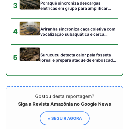
Gostou desta reportagem?
Siga a Revista Amazônia no Google News
⭐ SEGUIR AGORA
Relacionado
Fórum Interconselhos teve
COP30 inclui
G20 Social e Plano Clima
afrodescendentes em
como principais desafios
documentos pela primeira
de 2024
vez