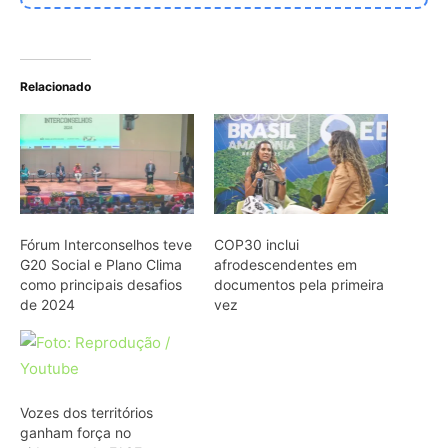
Vozes dos territórios
ganham força no
videocast da FASE
ARTIGOS RELACIONADOS
Mais do autor
Araponga combina caixa torácica
adaptada e canto metálico para
alcançar a fêmea na floresta
Curicaca enfia o bico curvo no solo
mole e encontra presas pelo tato em
campos úmidos
Jacaré-açu usa osteodermos