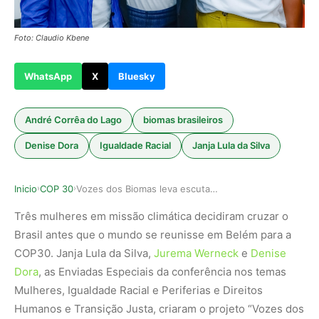
Foto: Claudio Kbene
WhatsApp
X
Bluesky
André Corrêa do Lago
biomas brasileiros
Denise Dora
Igualdade Racial
Janja Lula da Silva
Inicio
COP 30
Vozes dos Biomas leva escuta dos territórios à …
›
›
Três mulheres em missão climática decidiram cruzar o
Brasil antes que o mundo se reunisse em Belém para a
COP30. Janja Lula da Silva,
Jurema Werneck
e
Denise
Dora
, as Enviadas Especiais da conferência nos temas
Mulheres, Igualdade Racial e Periferias e Direitos
Humanos e Transição Justa, criaram o projeto “Vozes dos