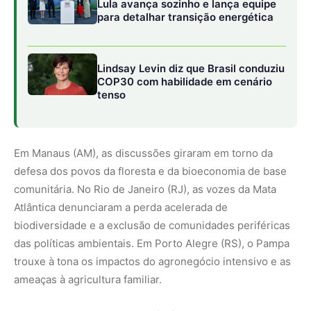
das políticas ambientais. Em Porto Alegre (RS), o Pampa
trouxe à tona os impactos do agronegócio intensivo e as
ameaças à agricultura familiar.
A escuta seguiu em Caruaru (PE), durante a Caatinga
Climate Week, onde lideranças sertanejas falaram sobre
convivência com a seca e transição energética justa. Em
Campo Grande (MS), a oficina no
Universidade Federal
de Mato Grosso
reuniu representantes do Pantanal, que
relataram o avanço do desmatamento e das queimadas.
Por fim, em Brasília (DF), o ciclo se encerrou com o
bioma Cerrado, reafirmando o papel do coração do Brasil
na regulação climática continental.