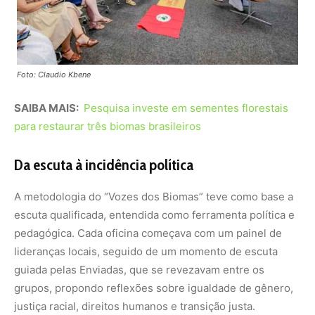
pedagógica. Cada oficina começava com um painel de
lideranças locais, seguido de um momento de escuta
guiada pelas Enviadas, que se revezavam entre os
grupos, propondo reflexões sobre igualdade de gênero,
justiça racial, direitos humanos e transição justa.
Esse formato colaborativo permitiu construir uma
narrativa múltipla, na qual cada bioma expressou suas
dores e soluções — um retrato das diversas formas de
resistência que florescem no território brasileiro.