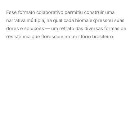
O resultado desse processo coletivo foi a elaboração de
cartas temáticas, que reúnem os principais pontos de
urgência e proposição das comunidades. Esses
documentos serão apresentados na Zona Azul da COP30,
espaço oficial de negociações entre governos e
representantes da sociedade civil, como forma de