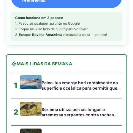
acumulados em sua pele
Seriema utiliza pernas longas e
2
arremessa serpentes contra rochas
para subjugar presas peçonhentas nos
campos
Poraquê sincroniza descargas
3
elétricas em grupo para amplificar
campo elétrico e atordoar cardumes de
peixes maiores na Amazônia
Ariranha sincroniza caça coletiva com
4
vocalização subaquática e cerca
cardumes em rios rasos da Amazônia
Surucucu detecta calor pela fosseta
5
loreal e prepara ataque de emboscada
no escuro da floresta