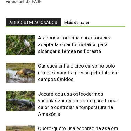
vascularizados do dorso para trocar
calor e controlar a temperatura na
Amazônia
Quero-quero usa esporão na asa em
voo rasante para afastar animais
maiores e proteger o ninho camuflado
no campo
Minerais críticos ganham Investor Day
na EXPOSIBRAM 2026
Filhotes de tartaruga-da-amazônia
vocalizam dentro do ovo e sincronizam
a saída coletiva do ninho até a água