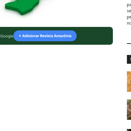
pa
s
p
n
 Google
⭐ Adicionar Revista Amazônia