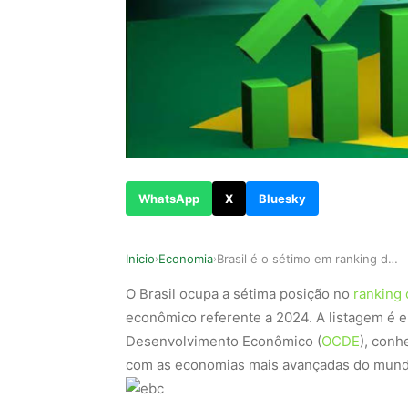
WhatsApp
X
Bluesky
Inicio
Economia
Brasil é o sétimo em ranking de crescimento eco…
›
›
O Brasil ocupa a sétima posição no
ranking 
econômico referente a 2024. A listagem é 
Desenvolvimento Econômico (
OCDE
), conh
com as economias mais avançadas do mund