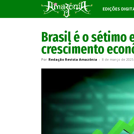
Revista
EDIÇÕES DIGIT
Amazônia
Brasil é o sétimo
crescimento econ
Por
Redação Revista Amazônia
-
8 de março de 2025