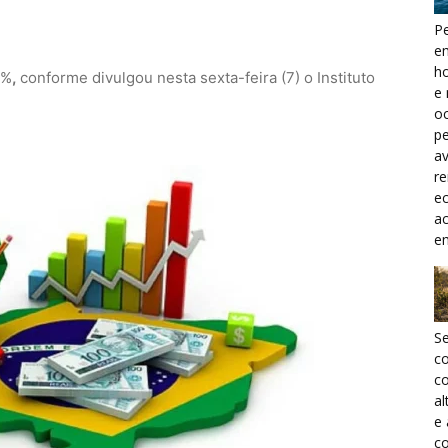
Pe
e
h
4%
,
conforme divulgou nesta sexta-feira (7) o Instituto
e 
oc
pe
a
r
ec
a
e
S
c
co
al
e
co