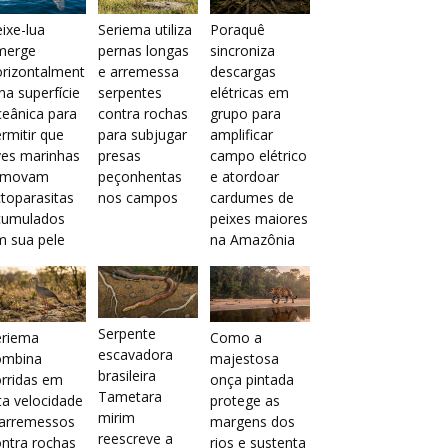
ixe-lua
Seriema utiliza
Poraquê
merge
pernas longas
sincroniza
orizontalment
e arremessa
descargas
na superfície
serpentes
elétricas em
eânica para
contra rochas
grupo para
rmitir que
para subjugar
amplificar
ves marinhas
presas
campo elétrico
emovam
peçonhentas
e atordoar
toparasitas
nos campos
cardumes de
cumulados
peixes maiores
m sua pele
na Amazônia
Serpente
eriema
Como a
escavadora
ombina
majestosa
brasileira
rridas em
onça pintada
Tametara
ta velocidade
protege as
mirim
 arremessos
margens dos
reescreve a
ntra rochas
rios e sustenta