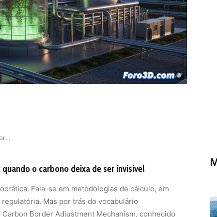
CBAM pressiona siderurgia brasileira rumo à des…
M
quando o carbono deixa de ser invisível
rocrática. Fala-se em metodologias de cálculo, em
regulatória. Mas por trás do vocabulário
O Carbon Border Adjustment Mechanism, conhecido