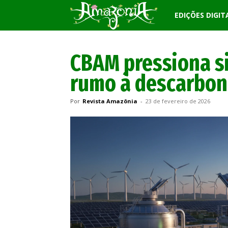
Revista
EDIÇÕES DIGIT
Amazônia
CBAM pressiona si
rumo à descarbon
Por
Revista Amazônia
-
23 de fevereiro de 2026