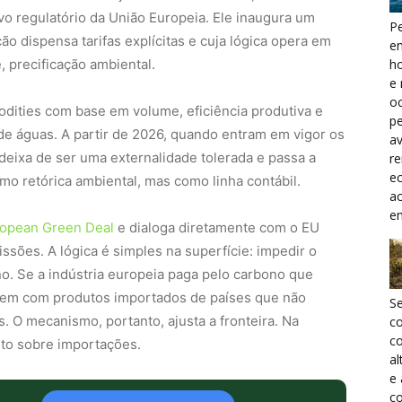
vo regulatório da União Europeia. Ele inaugura um
Pe
ão dispensa tarifas explícitas e cuja lógica opera em
e
, precificação ambiental.
h
e 
oc
dities com base em volume, eficiência produtiva e
pe
e águas. A partir de 2026, quando entram em vigor os
a
eixa de ser uma externalidade tolerada e passa a
r
ec
mo retórica ambiental, mas como linha contábil.
a
e
opean Green Deal
e dialoga diretamente com o EU
sões. A lógica é simples na superfície: impedir o
o. Se a indústria europeia paga pelo carbono que
gem com produtos importados de países que não
S
 O mecanismo, portanto, ajusta a fronteira. Na
c
co
eto sobre importações.
al
e
co