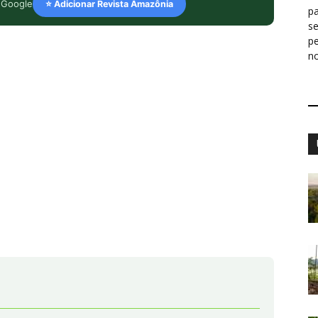
 Google
⭐ Adicionar Revista Amazônia
pa
s
p
n