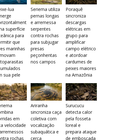
ixe-lua
Seriema utiliza
Poraquê
merge
pernas longas
sincroniza
orizontalment
e arremessa
descargas
na superfície
serpentes
elétricas em
eânica para
contra rochas
grupo para
rmitir que
para subjugar
amplificar
ves marinhas
presas
campo elétrico
emovam
peçonhentas
e atordoar
toparasitas
nos campos
cardumes de
cumulados
peixes maiores
m sua pele
na Amazônia
eriema
Ariranha
Surucucu
ombina
sincroniza caça
detecta calor
rridas em
coletiva com
pela fosseta
ta velocidade
vocalização
loreal e
 arremessos
subaquática e
prepara ataque
ntra rochas
cerca
de emboscada