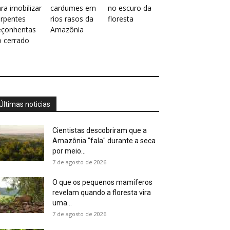
ra imobilizar
cardumes em
no escuro da
erpentes
rios rasos da
floresta
eçonhentas
Amazônia
o cerrado
Últimas noticias
Cientistas descobriram que a
Amazônia "fala" durante a seca
por meio...
7 de agosto de 2026
O que os pequenos mamíferos
revelam quando a floresta vira
uma...
7 de agosto de 2026