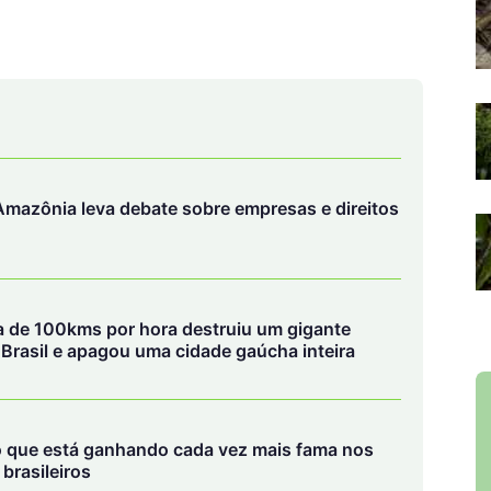
mazônia leva debate sobre empresas e direitos
ca de 100kms por hora destruiu um gigante
o Brasil e apagou uma cidade gaúcha inteira
 que está ganhando cada vez mais fama nos
brasileiros
e o código florestal
 Amazônia)
emitiu um posicionamento crítico sobre a
e base científica e ignora estudos que demonstram