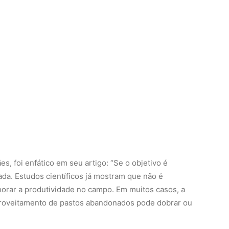
s, foi enfático em seu artigo: “Se o objetivo é
ada. Estudos científicos já mostram que não é
horar a produtividade no campo. Em muitos casos, a
proveitamento de pastos abandonados pode dobrar ou
ra
ntexto das mudanças climáticas. A agricultura
as, pode sofrer consequências graves com a redução
efeitos das alterações climáticas. O IPAM alerta que a
icioso, afetando diretamente a própria atividade