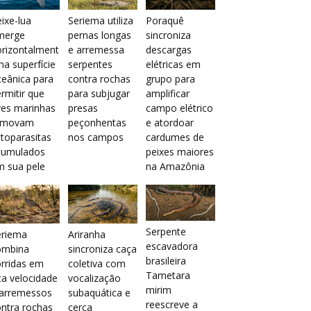
ixe-lua
Seriema utiliza
Poraquê
merge
pernas longas
sincroniza
orizontalment
e arremessa
descargas
na superfície
serpentes
elétricas em
eânica para
contra rochas
grupo para
rmitir que
para subjugar
amplificar
ves marinhas
presas
campo elétrico
emovam
peçonhentas
e atordoar
toparasitas
nos campos
cardumes de
cumulados
peixes maiores
m sua pele
na Amazônia
Serpente
eriema
Ariranha
escavadora
ombina
sincroniza caça
brasileira
rridas em
coletiva com
Tametara
ta velocidade
vocalização
mirim
 arremessos
subaquática e
reescreve a
ntra rochas
cerca