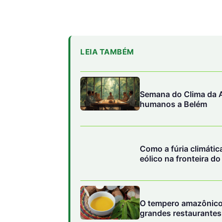
Semana do Clima da A
humanos a Belém
Como a fúria climáti
eólico na fronteira d
O tempero amazônico
grandes restaurantes 
Posicionamento crítico do IPAM sobr
O
IPAM (Instituto de Pesquisa Ambiental da
proposta, apontando que a medida carece d