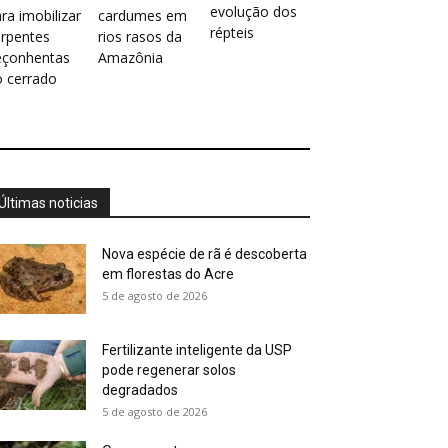
evolução dos
ra imobilizar
cardumes em
répteis
erpentes
rios rasos da
eçonhentas
Amazônia
o cerrado
Últimas noticias
Nova espécie de rã é descoberta
em florestas do Acre
5 de agosto de 2026
Fertilizante inteligente da USP
pode regenerar solos
degradados
5 de agosto de 2026