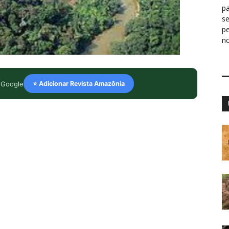
pa
s
p
n
 Google
⭐ Adicionar Revista Amazônia