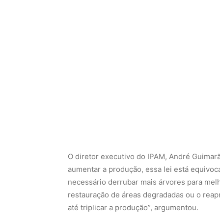
O diretor executivo do IPAM, André Guimarãe
aumentar a produção, essa lei está equivoc
necessário derrubar mais árvores para mel
restauração de áreas degradadas ou o rea
até triplicar a produção”, argumentou.
O impacto nas chuvas e na agricultu
A proposta também traz preocupações no co
brasileira, altamente dependente das chuv
da cobertura florestal, que pode agravar os 
perda das florestas intensifica esse ciclo v