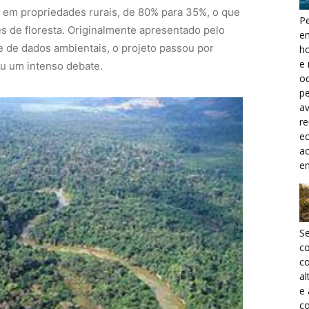
a em propriedades rurais, de 80% para 35%, o que
Pe
es de floresta. Originalmente apresentado pelo
e
 de dados ambientais, o projeto passou por
h
e 
ou um intenso debate.
oc
pe
a
r
ec
a
e
S
c
co
al
e
co