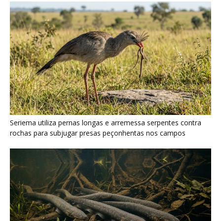
Ariranha sincroniza caça coletiva com vocalização subaquática
e cerca cardumes em rios rasos da Amazônia