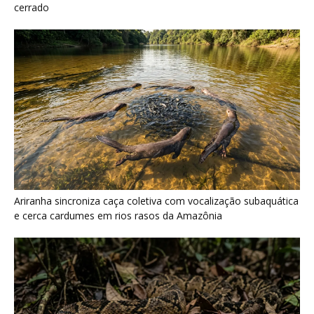
Martim-pescador ajusta dois focos na retina
para corrigir a refração e...
7 de agosto de 2026
Energia renovável avança, mas milhões
seguem no escuro
7 de agosto de 2026