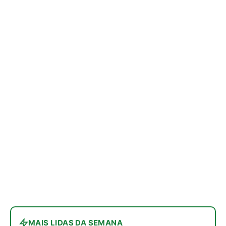
Siga a Revista Amazônia no Google News
⭐ SEGUIR AGORA
Relacionado
Modelo de Cabovias da
Açaí do futuro, Grupo Kaa
Colômbia Podem
mostra robótica, genética
Impulsionar a Produção
e novos mercados a
de Açaí no Brasil
líderes internacionais