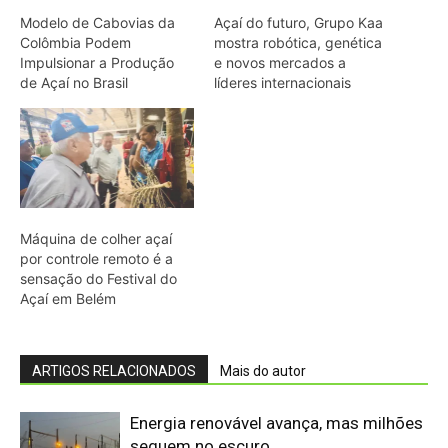
entre os Guarani passou décadas
registrando povos indígenas e
desenhou um mapa que tentou reunir
séculos de...
Edição atual da Revista
Amazônia
ÚLTIMA EDIÇÃO