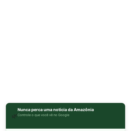
Nunca perca uma notícia da Amazônia
🌿
Controle o que você vê no Google
O Google lançou as
Fontes Preferenciais
: escolha os
veículos que aparecem com prioridade. Adicione a
Revista Amazônia
e garanta cobertura exclusiva sempre
em destaque.
Adicionar Revista Amazônia como Fonte
Preferencial
Como funciona em 3 passos:
1. Pesquise qualquer assunto no Google
2. Toque no ⭐ ao lado de
"Principais Notícias"
3. Busque
Revista Amazônia
e marque a caixa — pronto!