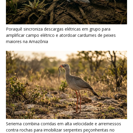
Surucucu detecta calor pela fosseta loreal e prepara ataque de
emboscada no escuro da floresta
Últimas noticias
Papagaio come argila em barreiro coletivo
para ajudar a neutralizar compostos...
7 de agosto de 2026
Como atrair beija-flor para casa e proteger a
ave com cuidado
7 de agosto de 2026
Ossos de mamute-lanoso surgem às
margens do Danúbio na seca
7 de agosto de 2026