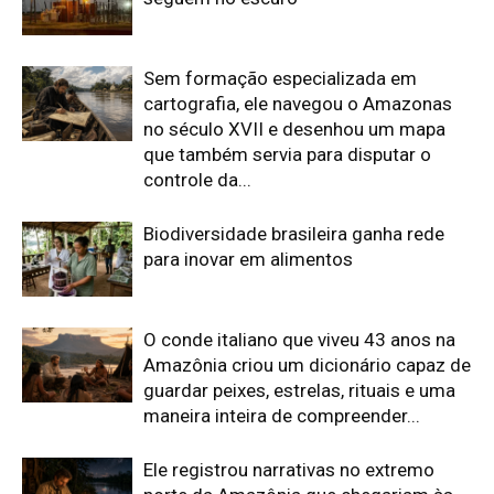
Edição 155
· Julho 2026
📖 Ler agora
Mais lidas da semana