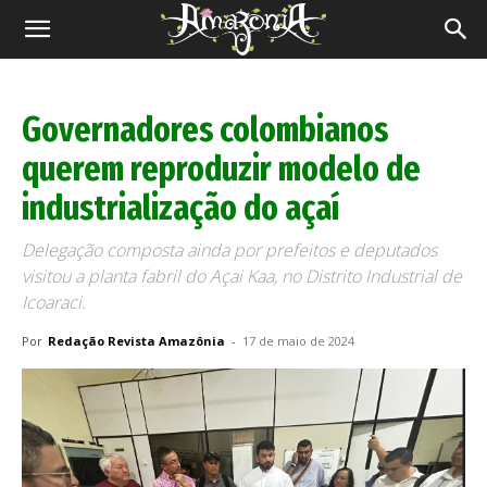
Revista
Amazônia
Governadores colombianos
querem reproduzir modelo de
industrialização do açaí
Delegação composta ainda por prefeitos e deputados
visitou a planta fabril do Açai Kaa, no Distrito Industrial de
Icoaraci.
Por
Redação Revista Amazônia
-
17 de maio de 2024