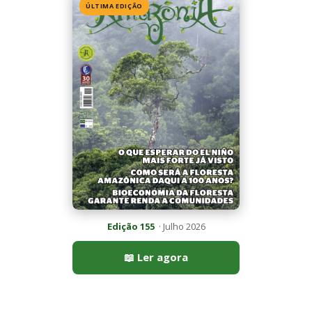
Seriema utiliza pernas longas e arremessa serpentes contra
rochas para subjugar presas peçonhentas nos campos
Poraquê sincroniza descargas elétricas em grupo para
amplificar campo elétrico e atordoar cardumes de peixes