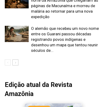
Peixe-lua emerge horizontalmente na superfície oceânica para
permitir que aves marinhas removam ectoparasitas
acumulados em sua pele