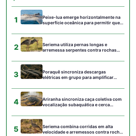
Máquina de colher açaí
por controle remoto é a
sensação do Festival do
Açaí em Belém
ARTIGOS RELACIONADOS
Mais do autor
Energia renovável avança, mas milhões
seguem no escuro
Sem formação especializada em
cartografia, ele navegou o Amazonas
no século XVII e desenhou um mapa