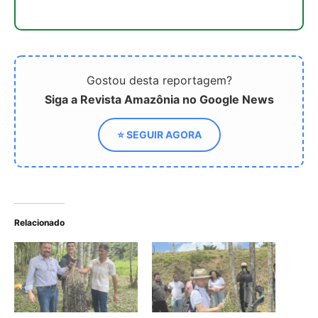
que também servia para disputar o
controle da...
Biodiversidade brasileira ganha rede
para inovar em alimentos
O conde italiano que viveu 43 anos na
Amazônia criou um dicionário capaz de
guardar peixes, estrelas, rituais e uma
maneira inteira de compreender...
Ele registrou narrativas no extremo
norte da Amazônia que chegariam às
páginas de Macunaíma e morreu de
malária ao retornar para uma nova
expedição
O alemão que recebeu um novo nome