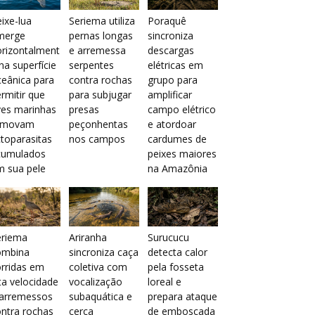
ixe-lua
Seriema utiliza
Poraquê
merge
pernas longas
sincroniza
orizontalment
e arremessa
descargas
na superfície
serpentes
elétricas em
eânica para
contra rochas
grupo para
rmitir que
para subjugar
amplificar
ves marinhas
presas
campo elétrico
emovam
peçonhentas
e atordoar
toparasitas
nos campos
cardumes de
cumulados
peixes maiores
m sua pele
na Amazônia
eriema
Ariranha
Surucucu
ombina
sincroniza caça
detecta calor
rridas em
coletiva com
pela fosseta
ta velocidade
vocalização
loreal e
 arremessos
subaquática e
prepara ataque
ntra rochas
cerca
de emboscada