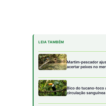
LEIA TAMBÉM
Martim-pescador ajust
acertar peixes no me
Bico do tucano-toco a
circulação sanguínea