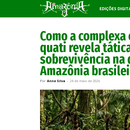
Revista
EDIÇÕES DIGIT
Amazônia
Como a complexa e
quati revela táti
sobrevivência na 
Amazônia brasilei
Por
Anne Silva
-
24 de maio de 2026