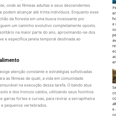
iente, onde as fêmeas adultas e seus descendentes
Pe
podem alcançar até trinta indivíduos. Enquanto esse
e
h
chão da floresta em uma busca incessante por
e 
seguem um caminho evolutivo completamente oposto.
oc
 solitário na maior parte do ano, aproximando-se dos
pe
e e específica janela temporal destinada ao
a
r
ec
a
 alimento
e
xige atenção constante e estratégias sofisticadas
Para as fêmeas de quati, a vida em comunidade
nsurável na execução dessa tarefa. O bando atua
S
olo e dos troncos caídos, utilizando seus focinhos
c
co
garras fortes e curvas, para revirar a serrapilheira
al
s e pequenos vertebrados.
e
co