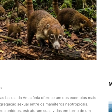
M
Como a complexa estrutura social do quati revel…
erras baixas da Amazônia oferece um dos exemplos mais
egregação sexual entre os mamíferos neotropicais.
procionídeos, estruturam suas vidas em torno de um