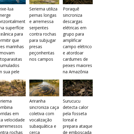
ixe-lua
Seriema utiliza
Poraquê
merge
pernas longas
sincroniza
orizontalment
e arremessa
descargas
na superfície
serpentes
elétricas em
eânica para
contra rochas
grupo para
rmitir que
para subjugar
amplificar
ves marinhas
presas
campo elétrico
emovam
peçonhentas
e atordoar
toparasitas
nos campos
cardumes de
cumulados
peixes maiores
m sua pele
na Amazônia
eriema
Ariranha
Surucucu
ombina
sincroniza caça
detecta calor
rridas em
coletiva com
pela fosseta
ta velocidade
vocalização
loreal e
 arremessos
subaquática e
prepara ataque
ntra rochas
cerca
de emboscada