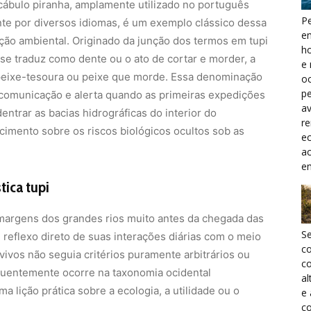
ocábulo piranha, amplamente utilizado no português
Pe
e por diversos idiomas, é um exemplo clássico dessa
e
ação ambiental. Originado da junção dos termos em tupi
h
 se traduz como dente ou o ato de cortar e morder, a
e 
 peixe-tesoura ou peixe que morde. Essa denominação
oc
pe
 comunicação e alerta quando as primeiras expedições
a
trar as bacias hidrográficas do interior do
r
imento sobre os riscos biológicos ocultos sob as
ec
a
e
tica tupi
margens dos grandes rios muito antes da chegada das
S
reflexo direto de suas interações diárias com o meio
c
ivos não seguia critérios puramente arbitrários ou
co
quentemente ocorre na taxonomia ocidental
al
lição prática sobre a ecologia, a utilidade ou o
e
co