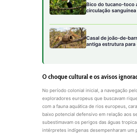
Bico do tucano-toco a
circulação sanguínea
Casal de joão-de-barr
antiga estrutura para
O choque cultural e os avisos ignor
No período colonial inicial, a navegação pel
exploradores europeus que buscavam riqueza
com a fauna aquática de rios europeus, car
baixo potencial defensivo em relação aos 
subestimavam os perigos das águas tropicai
intérpretes indígenas desempenharam um pa