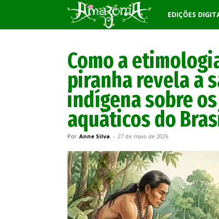
Revista
EDIÇÕES DIGIT
Amazônia
Como a etimologia
piranha revela a 
indígena sobre o
aquáticos do Bras
Por
Anne Silva
-
27 de maio de 2026