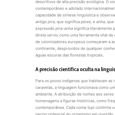
descritivos de alta precisão ecológica. O v
contemporâneo e adotado internacionalment
capacidade de síntese linguística e observ
antigo
pira
, que significa peixe, e
anha
, que
expressão
pira-anha
significa literalmente
direta serviu como uma ferramenta vital de
de colonizadores europeus começaram a aden
continente, desprovidos de qualquer conhec
águas escuras das florestas tropicais.
A precisão científica oculta na linguís
Para os povos indígenas que habitavam as 
caravelas, a linguagem funcionava como um 
ambiente. A atribuição de nomes aos seres v
homenagens a figuras históricas, como fre
contemporânea. Cada nome tupi continha uma 
perigo potencial do organismo em questão.