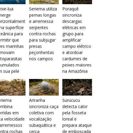
ixe-lua
Seriema utiliza
Poraquê
merge
pernas longas
sincroniza
orizontalment
e arremessa
descargas
na superfície
serpentes
elétricas em
eânica para
contra rochas
grupo para
rmitir que
para subjugar
amplificar
ves marinhas
presas
campo elétrico
emovam
peçonhentas
e atordoar
toparasitas
nos campos
cardumes de
cumulados
peixes maiores
m sua pele
na Amazônia
eriema
Ariranha
Surucucu
ombina
sincroniza caça
detecta calor
rridas em
coletiva com
pela fosseta
ta velocidade
vocalização
loreal e
 arremessos
subaquática e
prepara ataque
ntra rochas
cerca
de emboscada