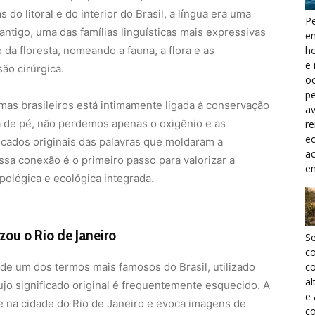
do litoral e do interior do Brasil, a língua era uma
Pe
antigo, uma das famílias linguísticas mais expressivas
e
h
da floresta, nomeando a fauna, a flora e as
e 
ão cirúrgica.
oc
pe
as brasileiros está intimamente ligada à conservação
a
 de pé, não perdemos apenas o oxigênio e as
r
ec
cados originais das palavras que moldaram a
a
sa conexão é o primeiro passo para valorizar a
e
pológica e ecológica integrada.
zou o Rio de Janeiro
S
c
co
ide um dos termos mais famosos do Brasil, utilizado
al
jo significado original é frequentemente esquecido. A
e
e na cidade do Rio de Janeiro e evoca imagens de
co