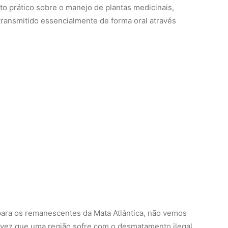
o prático sobre o manejo de plantas medicinais,
ransmitido essencialmente de forma oral através
ara os remanescentes da Mata Atlântica, não vemos
 vez que uma região sofre com o desmatamento ilegal