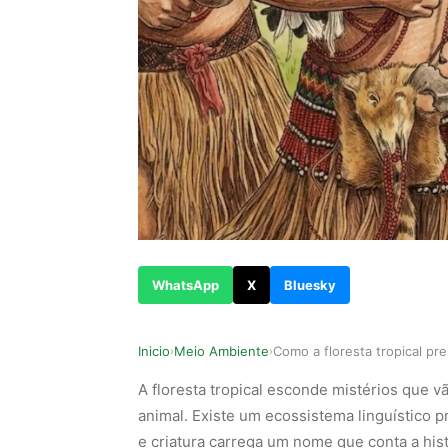
WhatsApp
X
Bluesky
Inicio
Meio Ambiente
›
›
A floresta tropical esconde mistérios que v
animal. Existe um ecossistema linguístico p
e criatura carrega um nome que conta a his