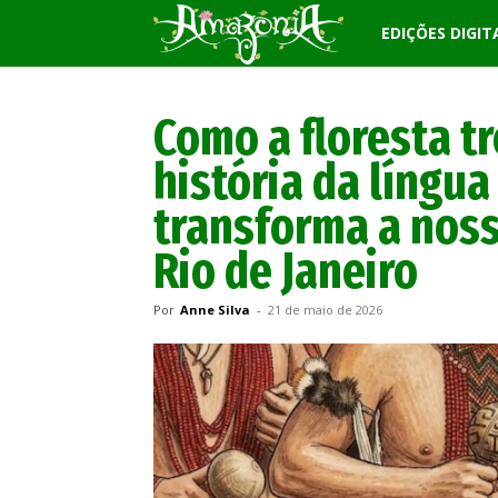
Revista
EDIÇÕES DIGIT
Amazônia
Como a floresta tr
história da língua
transforma a noss
Rio de Janeiro
Por
Anne Silva
-
21 de maio de 2026