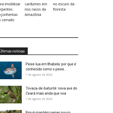
ra imobilizar
cardumes em
no escuro da
erpentes
rios rasos da
floresta
eçonhentas
Amazônia
o cerrado
Últimas noticias
Peixe-lua em Ilhabela: por que é
conhecido como o peixe...
7 de agosto de 2026
Tovaca-de-baturité: nova ave do
Ceará mais anda que voa
7 de agosto de 2026
Biguá mantém penas pouco