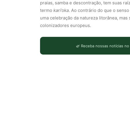
praias, samba e descontração, tem suas raíz
termo
kari’oka
. Ao contrário do que o sen
uma celebração da natureza litorânea, mas 
colonizadores europeus.
🌿 Receba nossas notícias no