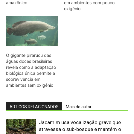
ARTIGOS RELACIONADOS
Mais do autor
Jacamim usa vocalização grave que
atravessa o sub-bosque e mantém o
grupo unido durante a busca por
alimento
Peixe-boi-amazônico usa lábios
preênseis para arrancar plantas e troca
dentes durante toda a vida nos rios da
Amazônia
Abelhões do Reino Unido podem sofrer
mais com ondas de calor
Nem os Camelos estão aguentando a
temperatura, calor extremo mata oito