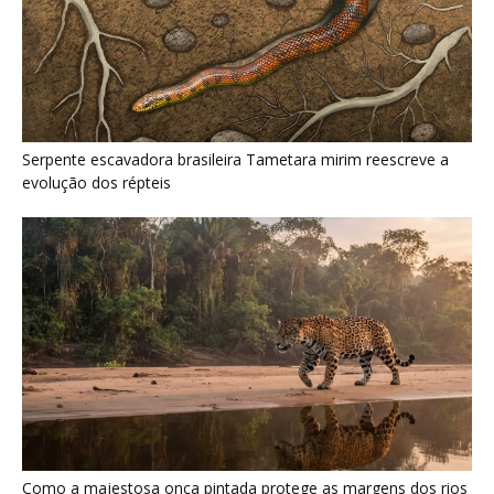
Como a majestosa onça pintada protege as margens dos rios
e sustenta o equilíbrio ecológico na floresta amazônica
Últimas noticias
Jacamim usa vocalização grave que
atravessa o sub-bosque e mantém o...
5 de agosto de 2026
Peixe-boi-amazônico usa lábios preênseis
para arrancar plantas e troca dentes durante...