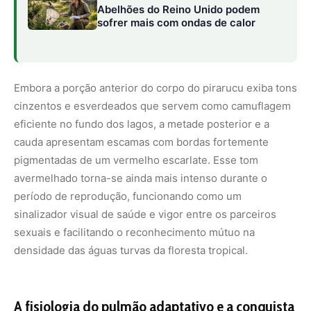
sexuais e facilitando o reconhecimento mútuo na
densidade das águas turvas da floresta tropical.
A fisiologia do pulmão adaptativo e a conquista
das várzeas
A biologia por trás da respiração do pirarucu é uma obra-
prima da engenharia evolutiva. À medida que o peixe
cresce e ultrapassa a fase de alevino, suas brânquias
sofrem uma atrofia progressiva, tornando-se incapazes
de suprir as demandas metabólicas de um corpo que
pode atingir até três metros de comprimento e pesar
mais de duzentos quilos.