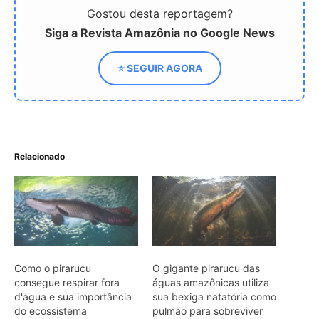
Como o pirarucu
O gigante pirarucu das
consegue respirar fora
águas amazônicas utiliza
d'água e sua importância
sua bexiga natatória como
do ecossistema
pulmão para sobreviver
amazônico
em ambientes com pouco
oxigênio
O gigante pirarucu das
águas doces brasileiras
revela como a adaptação
biológica única permite a
sobrevivência em
ambientes sem oxigênio