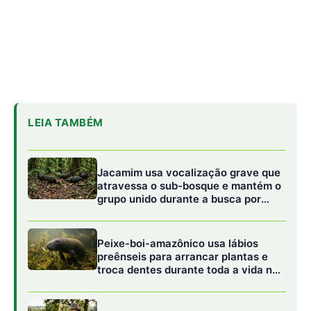
Peixe-boi-amazônico usa lábios
preênseis para arrancar plantas e
troca dentes durante toda a vida nos
rios da Amazônia
Abelhões do Reino Unido podem
sofrer mais com ondas de calor
Embora a porção anterior do corpo do pirarucu exiba tons
cinzentos e esverdeados que servem como camuflagem
eficiente no fundo dos lagos, a metade posterior e a
cauda apresentam escamas com bordas fortemente
pigmentadas de um vermelho escarlate. Esse tom
avermelhado torna-se ainda mais intenso durante o
período de reprodução, funcionando como um
sinalizador visual de saúde e vigor entre os parceiros