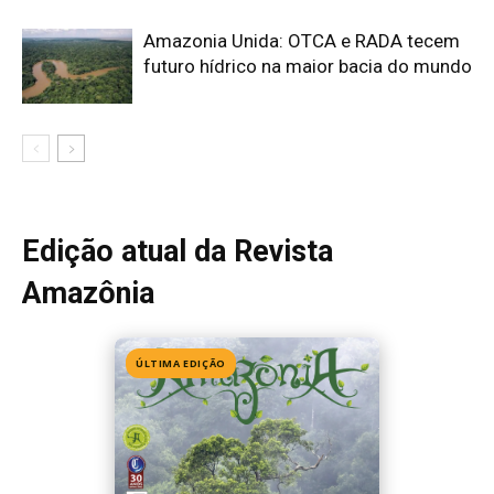
ÚLTIMA EDIÇÃO
Edição 155
· Julho 2026
📖 Ler agora