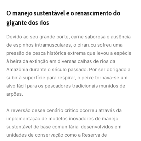
A reversão desse cenário crítico ocorreu através da
implementação de modelos inovadores de manejo
sustentável de base comunitária, desenvolvidos em
unidades de conservação como a Reserva de
Desenvolvimento Sustentável Mamirauá. Nesse sistema,
os próprios ribeirinhos e indígenas realizam a contagem
visual dos pirarucus no momento de sua subida para
respirar, um método validado cientificamente que
apresenta alta precisão. Com base nesse censo anual,
são estabelecidas cotas rígidas de captura que
preservam os indivíduos reprodutores e permitem a
exploração comercial de forma controlada. O manejo do
pirarucu promoveu a recuperação espetacular das
populações selvagens e gerou uma bioeconomia sólida,
elevando a renda das famílias locais e transformando o
peixe vivo no maior símbolo de conservação ambiental
dos rios amazônicos.