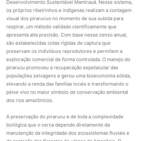
A preservação do pirarucu e de toda a complexidade
biológica que o cerca depende diretamente da
manutenção da integridade dos ecossistemas fluviais e
da proteção das florestas de várzea da Amazônia. O
avanço de ameaças contemporâneas, como a
contaminação dos rios por mercúrio oriundo do garimpo
ilegal, a sobrepesca em áreas não manejadas e as
alterações hidrológicas causadas pelas mudanças
climáticas globais, coloca em risco a estabilidade desse
gigante e o sustento de milhares de comunidades
tradicionais. Proteger a Amazônia e valorizar o
conhecimento ancestral dos povos originários que
decifraram a natureza do pirarucu na etimologia tupi são
passos fundamentais para garantir a sustentabilidade do
planeta. Visitar a região de forma consciente e consumir
produtos de manejo certificado constituem ações diretas