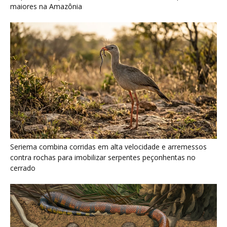
cerrado
Serpente escavadora brasileira Tametara mirim reescreve a
evolução dos répteis