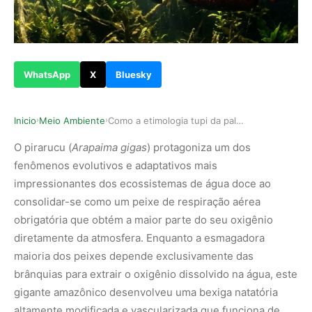
WhatsApp
X
Bluesky
Inicio
Meio Ambiente
Como a etimologia tupi da palavra pirarucu reve…
›
›
O pirarucu (
Arapaima gigas
) protagoniza um dos
fenômenos evolutivos e adaptativos mais
impressionantes dos ecossistemas de água doce ao
consolidar-se como um peixe de respiração aérea
obrigatória que obtém a maior parte do seu oxigênio
diretamente da atmosfera. Enquanto a esmagadora
maioria dos peixes depende exclusivamente das
brânquias para extrair o oxigênio dissolvido na água, este
gigante amazônico desenvolveu uma bexiga natatória
altamente modificada e vascularizada que funciona de