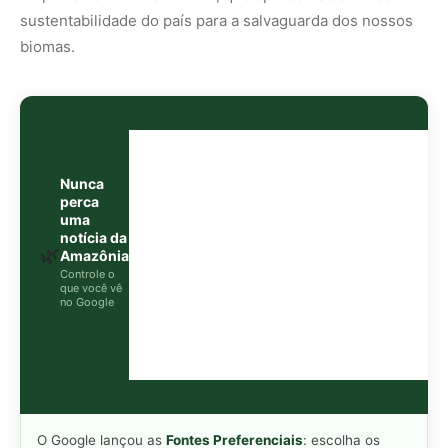
O Google lançou as
Fontes Preferenciais
: escolha os
veículos que aparecem com prioridade. Adicione a
Revista Amazônia
e garanta cobertura exclusiva sempre
em destaque.
Adicionar Revista Amazônia como Fonte
Preferencial
Como funciona em 3 passos:
1. Pesquise qualquer assunto no Google
2. Toque no ⭐ ao lado de
"Principais Notícias"
3. Busque
Revista Amazônia
e marque a caixa — pronto!