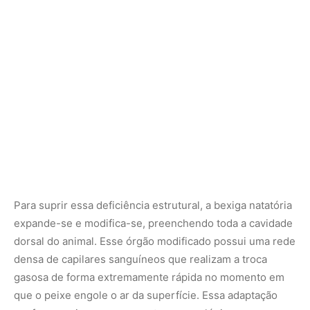
dorsal do animal. Esse órgão modificado possui uma rede
densa de capilares sanguíneos que realizam a troca
gasosa de forma extremamente rápida no momento em
que o peixe engole o ar da superfície. Essa adaptação
confere ao pirarucu uma vantagem ecológica
avassaladora durante a estação seca na Amazônia.
Quando o nível das águas baixa drasticamente e os lagos
isolados sofrem com a decomposição da matéria
orgânica e a consequente queda nos níveis de oxigênio
da água, o pirarucu permanece ativo e saudável,
alimentando-se dos peixes menores que estão
debilitados pela falta de oxigênio no meio líquido.
Estratégias reprodutivas e o cuidado parental
no ninho
O comportamento reprodutivo do pirarucu revela um