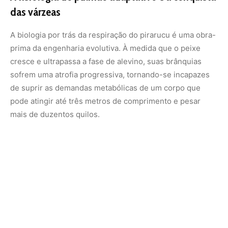
Para suprir essa deficiência estrutural, a bexiga natatória
expande-se e modifica-se, preenchendo toda a cavidade