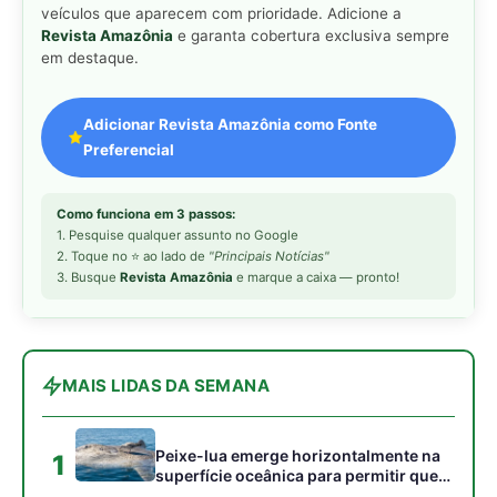
MAIS LIDAS DA SEMANA
Peixe-lua emerge horizontalmente na
1
superfície oceânica para permitir que
aves marinhas removam ectoparasitas
acumulados em sua pele
Seriema utiliza pernas longas e
2
arremessa serpentes contra rochas
para subjugar presas peçonhentas nos
campos
Poraquê sincroniza descargas
3
elétricas em grupo para amplificar
campo elétrico e atordoar cardumes de
peixes maiores na Amazônia
Seriema combina corridas em alta
4
velocidade e arremessos contra rochas
para imobilizar serpentes peçonhentas
no cerrado
Ariranha sincroniza caça coletiva com