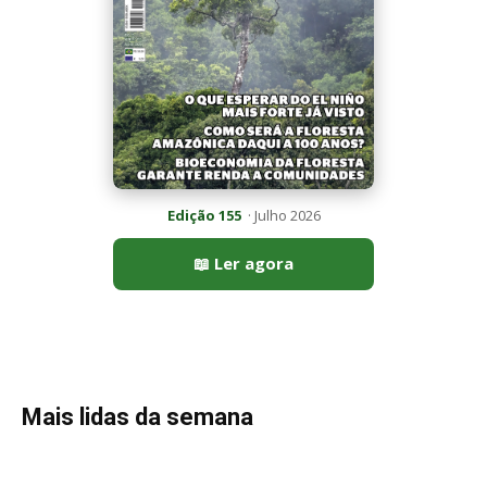
Mais lidas da semana
Peixe-lua emerge horizontalmente na superfície oceânica para
permitir que aves marinhas removam ectoparasitas
acumulados em sua pele