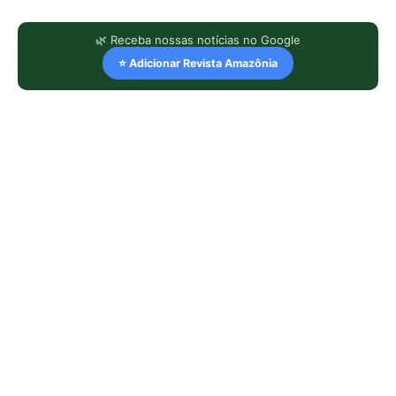
🌿 Receba nossas notícias no Google
⭐ Adicionar Revista Amazônia
LEIA TAMBÉM
Jacamim usa vocalização grave que
atravessa o sub-bosque e mantém o
grupo unido durante a busca por
alimento