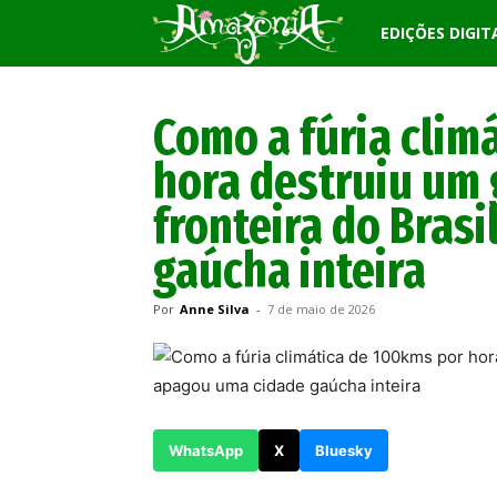
Revista
EDIÇÕES DIGIT
Amazônia
Como a fúria clim
hora destruiu um 
fronteira do Bras
gaúcha inteira
Por
Anne Silva
-
7 de maio de 2026
WhatsApp
X
Bluesky