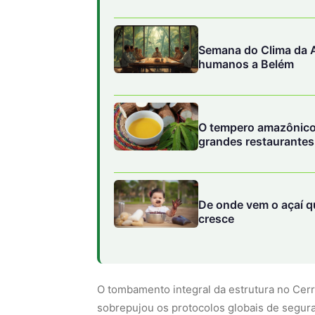
Semana do Clima da A
humanos a Belém
O tempero amazônico
grandes restaurantes 
De onde vem o açaí q
cresce
O tombamento integral da estrutura no Cer
sobrepujou os protocolos globais de segu