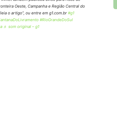
Fronteira Oeste, Campanha e Região Central do
leia o artigo”, ou entre em g1.com.br
#g1
antanaDoLivramento
#RioGrandeDoSul
ca
♬ som original – g1