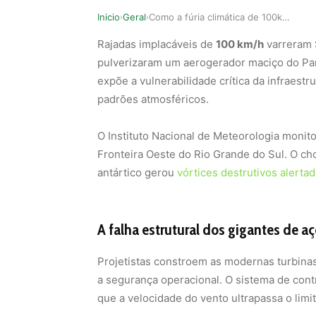
Inicio
Geral
Como a fúria climática de 100kms por hora destr…
›
›
Rajadas implacáveis de
100 km/h
varreram S
pulverizaram um aerogerador maciço do Parq
expõe a vulnerabilidade crítica da infraestr
padrões atmosféricos.
O Instituto Nacional de Meteorologia monit
Fronteira Oeste do Rio Grande do Sul. O ch
antártico gerou
vórtices destrutivos alerta
A falha estrutural dos gigantes de a
Projetistas constroem as modernas turbinas
a segurança operacional. O sistema de con
que a velocidade do vento ultrapassa o limi