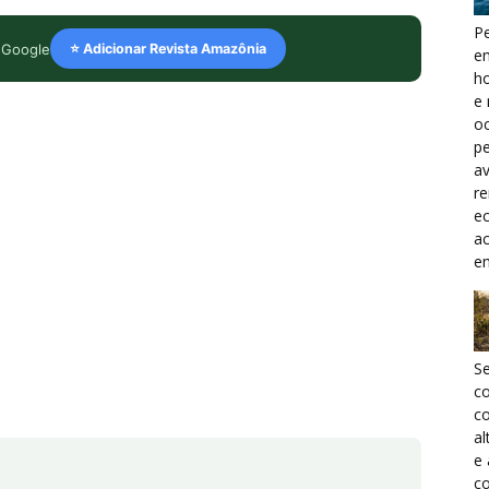
Pe
 Google
⭐ Adicionar Revista Amazônia
e
h
e 
oc
pe
a
r
ec
a
e
S
c
co
al
e
co