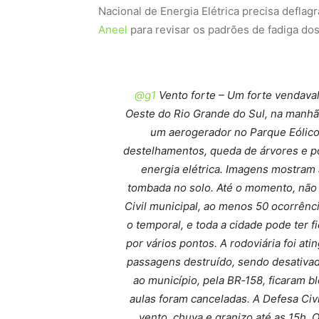
Nacional de Energia Elétrica precisa deflag
Aneel
para revisar os padrões de fadiga d
@g1
Vento forte – Um forte vendaval
Oeste do Rio Grande do Sul, na manhã d
um aerogerador no Parque Eólico
destelhamentos, queda de árvores e p
energia elétrica. Imagens mostram
tombada no solo. Até o momento, não
Civil municipal, ao menos 50 ocorrênc
o temporal, e toda a cidade pode ter 
por vários pontos. A rodoviária foi ati
passagens destruído, sendo desativad
ao município, pela BR‑158, ficaram 
aulas foram canceladas. A Defesa Civ
vento, chuva e granizo até as 15h. 