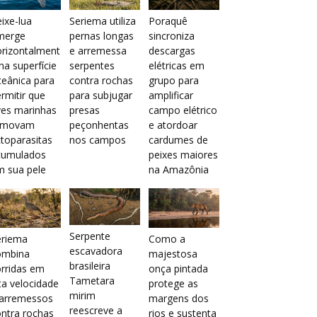
ixe-lua
Seriema utiliza
Poraquê
merge
pernas longas
sincroniza
orizontalment
e arremessa
descargas
na superfície
serpentes
elétricas em
eânica para
contra rochas
grupo para
rmitir que
para subjugar
amplificar
ves marinhas
presas
campo elétrico
emovam
peçonhentas
e atordoar
toparasitas
nos campos
cardumes de
cumulados
peixes maiores
m sua pele
na Amazônia
Serpente
eriema
Como a
escavadora
ombina
majestosa
brasileira
rridas em
onça pintada
Tametara
ta velocidade
protege as
mirim
 arremessos
margens dos
reescreve a
ntra rochas
rios e sustenta