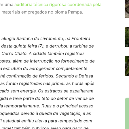
rar uma
auditoria técnica rigorosa coordenada pela
os materiais empregados no bioma Pampa.
 atingiu Santana do Livramento, na Fronteira
esta quinta‑feira (7), e derrubou a turbina de
 Cerro Chato. A cidade também registrou
ostes, além de interrupção no fornecimento de
 a estrutura do aerogerador completamente
 há confirmação de feridos. Segundo a Defesa
ias foram registradas nas primeiras horas após
ficado sem energia. Os estragos se espalharam
ngida e teve parte do teto do setor de venda de
a temporariamente. Ruas e o principal acesso
bloqueados devido à queda de vegetação, e as
il estadual emitiu alerta para tempestade com
O Inmet também publicou aviso para risco de