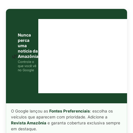
O Google lançou as
Fontes Preferenciais
: escolha os
veículos que aparecem com prioridade. Adicione a
Revista Amazônia
e garanta cobertura exclusiva sempre
em destaque.
Adicionar Revista Amazônia como Fonte
Preferencial
Como funciona em 3 passos:
1. Pesquise qualquer assunto no Google
2. Toque no ⭐ ao lado de
"Principais Notícias"
3. Busque
Revista Amazônia
e marque a caixa — pronto!
MAIS LIDAS DA SEMANA