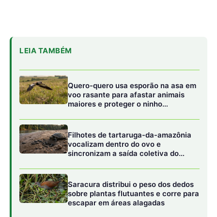
ninho até a água
Saracura distribui o peso dos dedos
sobre plantas flutuantes e corre para
escapar em áreas alagadas
O extrativismo como barreira ao desmatamento
O cumaru desempenha um papel socioeconômico vital
para centenas de comunidades ribeirinhas e indígenas na
Amazônia. Ao contrário da exploração madeireira, que
retira o indivíduo da floresta, o extrativismo das
sementes exige a árvore viva e saudável. Isso cria um
incentivo econômico direto para que os moradores locais
atuem como guardiões da floresta. Estudos indicam que
áreas onde o extrativismo do cumaru é a principal fonte
de renda apresentam índices de desmatamento