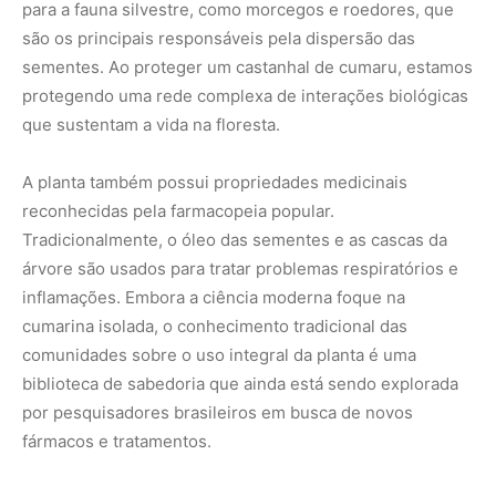
biblioteca de sabedoria que ainda está sendo explorada
por pesquisadores brasileiros em busca de novos
fármacos e tratamentos.
Futuro e resiliência da espécie
O futuro do cumaru depende da nossa capacidade de
valorizar os produtos da sociobiodiversidade. Com o
aumento da demanda por ingredientes naturais e
sustentáveis, o cumaru tem o potencial de se tornar um
dos principais pilares de uma nova economia verde para
a Amazônia. No entanto, é preciso cuidado para que essa
demanda não leve à monocultura, o que retiraria a
espécie de seu contexto ecológico natural.