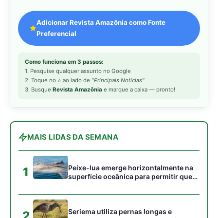
Peixe-lua emerge horizontalmente na
1
superfície oceânica para permitir que
aves marinhas removam ectoparasitas
acumulados em sua pele
Seriema utiliza pernas longas e
2
arremessa serpentes contra rochas
para subjugar presas peçonhentas nos
campos
Poraquê sincroniza descargas
3
elétricas em grupo para amplificar
campo elétrico e atordoar cardumes de
peixes maiores na Amazônia
Ariranha sincroniza caça coletiva com
4
vocalização subaquática e cerca
cardumes em rios rasos da Amazônia
Surucucu detecta calor pela fosseta
5
loreal e prepara ataque de emboscada
no escuro da floresta