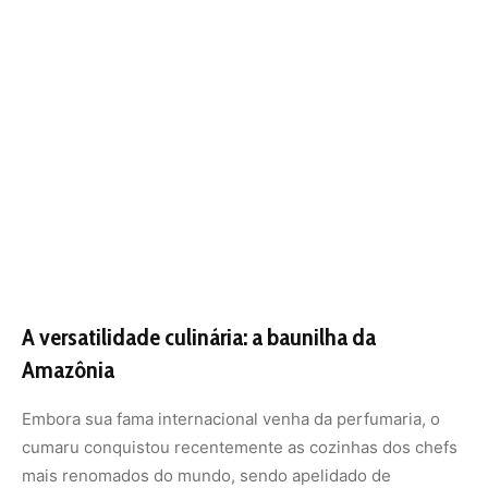
Amazônia
Embora sua fama internacional venha da perfumaria, o
cumaru conquistou recentemente as cozinhas dos chefs
mais renomados do mundo, sendo apelidado de
“baunilha da Amazônia”. Na gastronomia, a semente é
ralada em pequenas quantidades para aromatizar
sobremesas, cremes, cafés e até pratos salgados. O
sabor é complexo e potente, exigindo cautela no uso, já
que a cumarina em doses elevadas pode ser tóxica. No
entanto, nas quantidades utilizadas na culinária, ela é
segura e oferece uma experiência sensorial única que
remete à identidade do território amazônico.
O uso gastronômico do cumaru ajuda a diversificar o
mercado para os extrativistas. Enquanto a indústria de
perfumes demanda grandes volumes para extração
química, o mercado gastronômico valoriza a semente