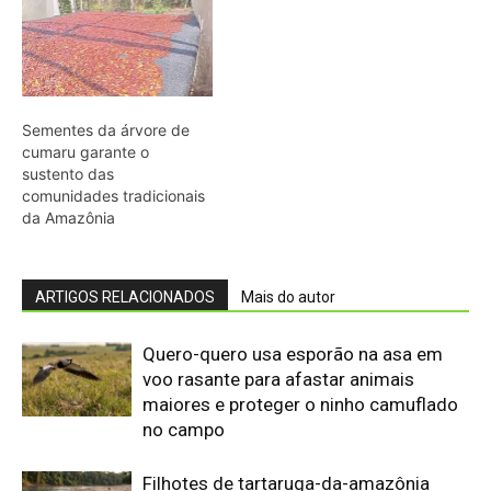
voo rasante para afastar animais
maiores e proteger o ninho camuflado
no campo
Filhotes de tartaruga-da-amazônia
vocalizam dentro do ovo e sincronizam
a saída coletiva do ninho até a água
Saracura distribui o peso dos dedos
sobre plantas flutuantes e corre para
escapar em áreas alagadas
Franja nas penas da coruja quebra a
turbulência do ar e elimina o ruído do
voo sobre a presa
Biguá mantém penas pouco
impermeáveis para mergulhar e seca
as asas ao sol após a pesca