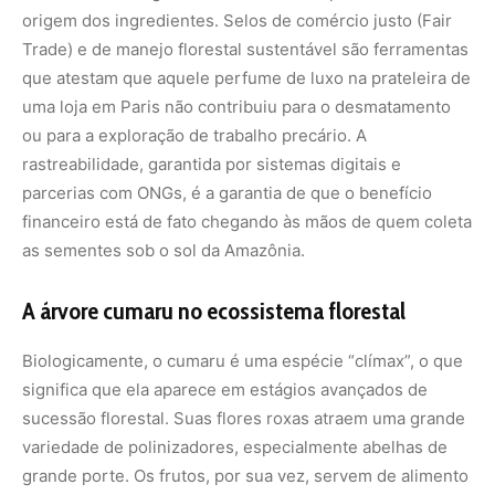
significa que ela aparece em estágios avançados de
sucessão florestal. Suas flores roxas atraem uma grande
variedade de polinizadores, especialmente abelhas de
grande porte. Os frutos, por sua vez, servem de alimento
para a fauna silvestre, como morcegos e roedores, que
são os principais responsáveis pela dispersão das
sementes. Ao proteger um castanhal de cumaru, estamos
protegendo uma rede complexa de interações biológicas
que sustentam a vida na floresta.
A planta também possui propriedades medicinais
reconhecidas pela farmacopeia popular.
Tradicionalmente, o óleo das sementes e as cascas da
árvore são usados para tratar problemas respiratórios e
inflamações. Embora a ciência moderna foque na
cumarina isolada, o conhecimento tradicional das
comunidades sobre o uso integral da planta é uma