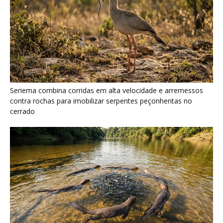
Ariranha sincroniza caça coletiva com vocalização subaquática
e cerca cardumes em rios rasos da Amazônia