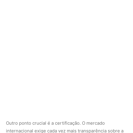
Outro ponto crucial é a certificação. O mercado
internacional exige cada vez mais transparência sobre a
origem dos ingredientes. Selos de comércio justo (Fair
Trade) e de manejo florestal sustentável são ferramentas
que atestam que aquele perfume de luxo na prateleira de
uma loja em Paris não contribuiu para o desmatamento
ou para a exploração de trabalho precário. A
rastreabilidade, garantida por sistemas digitais e
parcerias com ONGs, é a garantia de que o benefício
financeiro está de fato chegando às mãos de quem coleta
as sementes sob o sol da Amazônia.
A árvore cumaru no ecossistema florestal
Biologicamente, o cumaru é uma espécie “clímax”, o que