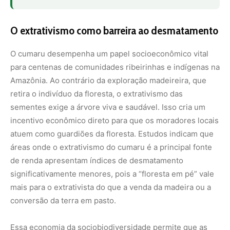
significativamente menores, pois a “floresta em pé” vale
mais para o extrativista do que a venda da madeira ou a
conversão da terra em pasto.
Essa economia da sociobiodiversidade permite que as
famílias permaneçam em seus territórios tradicionais
com dignidade. A coleta é sazonal e respeita os ciclos da
natureza, garantindo que parte das sementes permaneça
no solo para a regeneração natural da espécie.
Organizações e cooperativas locais têm trabalhado para
encurtar a distância entre o coletor e a indústria final,
garantindo preços mais justos e eliminando a figura do
atravessador, o que potencializa o impacto positivo na
renda familiar rural.