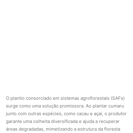
O plantio consorciado em sistemas agroflorestais (SAFs)
surge como uma solução promissora. Ao plantar cumaru
junto com outras espécies, como cacau e açaí, o produtor
garante uma colheita diversificada e ajuda a recuperar
áreas degradadas, mimetizando a estrutura da floresta
original. Essa abordagem regenerativa é o que permitirá
que o aroma do cumaru continue a encantar o mundo
sem esgotar as fontes naturais.
A semente de cumaru é o símbolo de uma Amazônia que
produz riqueza sem destruição. Cada vez que você sente
o aroma de um perfume ou o sabor de um doce
aromatizado com esta semente, você está se conectando
com uma rede de saberes e práticas que mantém o
coração da floresta batendo. Apoiar o extrativismo
sustentável é a forma mais direta de garantir que as
próximas gerações ainda possam sentir o perfume doce
que emana das profundezas da selva.