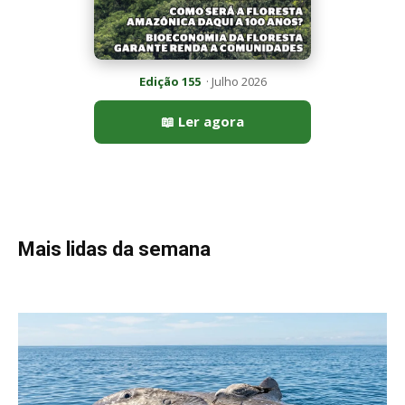
Peixe-lua emerge horizontalmente na superfície oceânica para
permitir que aves marinhas removam ectoparasitas
acumulados em sua pele