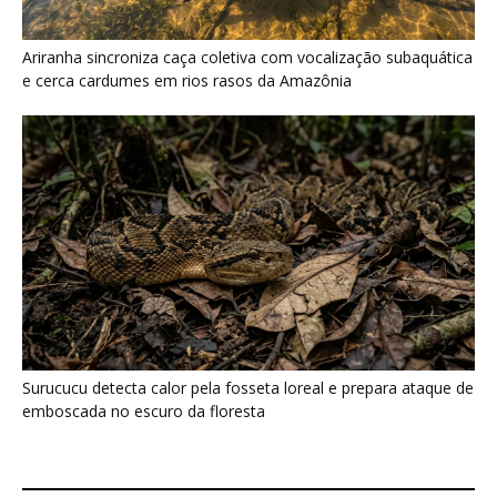
Surucucu detecta calor pela fosseta loreal e prepara ataque de
emboscada no escuro da floresta
Últimas noticias
“Cuidar do rio é cuidar da comida”: por que a
ciência...
7 de agosto de 2026
Quero-quero usa esporão na asa em voo
rasante para afastar animais...
7 de agosto de 2026
Eu entrei no mundo dos sapos e lagartos que
vivem entre...