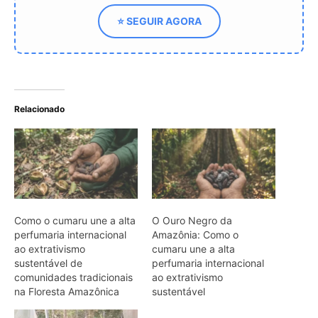
perfumaria internacional
Amazônia: Como o
ao extrativismo
cumaru une a alta
sustentável de
perfumaria internacional
comunidades tradicionais
ao extrativismo
na Floresta Amazônica
sustentável
Sementes da árvore de
cumaru garante o
sustento das
comunidades tradicionais
da Amazônia
ARTIGOS RELACIONADOS
Mais do autor
Quero-quero usa esporão na asa em