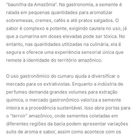
inteira e a procedência sustentável. Isso abre portas para
o “terroir” amazônico, onde sementes coletadas em
diferentes regiões da bacia podem apresentar variações
sutis de aroma e sabor, assim como acontece com os
vinhos e cafés especiais.
Desafios logísticos e certificação de origem
Apesar do alto valor agregado, a cadeia do cumaru
enfrenta desafios logísticos imensos. As áreas de
ocorrência natural da árvore muitas vezes estão
localizadas em regiões remotas, acessíveis apenas por
barcos após dias de viagem. O transporte das sementes
exige cuidados para evitar a proliferação de fungos que
poderiam inutilizar a carga. A implementação de
tecnologias de secagem solar nas comunidades tem
ajudado a melhorar a conservação do produto ainda na