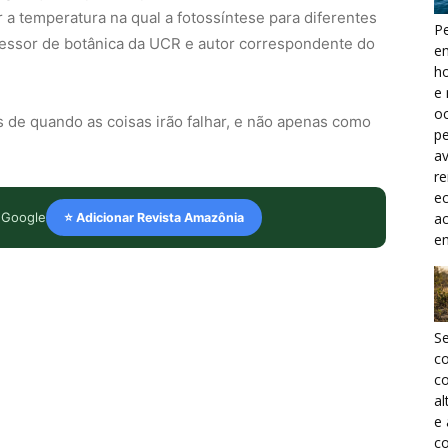
 temperatura na qual a fotossíntese para diferentes
Pe
rofessor de botânica da UCR e autor correspondente do
e
h
e 
oc
os de quando as coisas irão falhar, e não apenas como
pe
a
r
ec
a
 Google
⭐ Adicionar Revista Amazônia
e
S
c
co
al
e
co