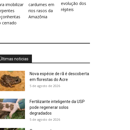
evolução dos
ra imobilizar
cardumes em
répteis
erpentes
rios rasos da
eçonhentas
Amazônia
o cerrado
Últimas noticias
Nova espécie de rã é descoberta
em florestas do Acre
5 de agosto de 2026
Fertilizante inteligente da USP
pode regenerar solos
degradados
5 de agosto de 2026