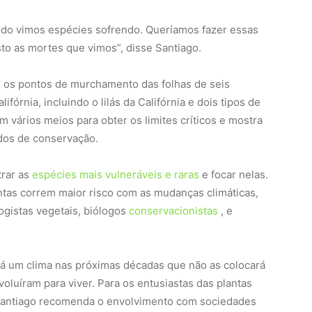
ndo vimos espécies sofrendo. Queríamos fazer essas
to as mortes que vimos”, disse Santiago.
m os pontos de murchamento das folhas de seis
fórnia, incluindo o lilás da Califórnia e dois tipos de
m vários meios para obter os limites críticos e mostra
dos de conservação.
trar as
espécies mais vulneráveis ​​e raras
e focar nelas.
ntas correm maior risco com as mudanças climáticas,
ogistas vegetais, biólogos
conservacionistas
, e
rá um clima nas próximas décadas que não as colocará
luíram para viver. Para os entusiastas das plantas
 Santiago recomenda o envolvimento com sociedades