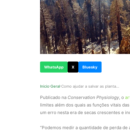
WhatsApp
X
Bluesky
Inicio
Geral
Como ajudar a salvar as plantas da extinção
›
›
Publicado na
Conservation Physiology
, o
ar
limites além dos quais as funções vitais da
um erro nesta era de secas crescentes e inc
“Podemos medir a quantidade de perda de á