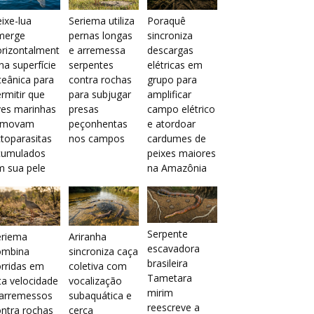
ixe-lua
Seriema utiliza
Poraquê
merge
pernas longas
sincroniza
orizontalment
e arremessa
descargas
na superfície
serpentes
elétricas em
eânica para
contra rochas
grupo para
rmitir que
para subjugar
amplificar
ves marinhas
presas
campo elétrico
emovam
peçonhentas
e atordoar
toparasitas
nos campos
cardumes de
cumulados
peixes maiores
m sua pele
na Amazônia
Serpente
eriema
Ariranha
escavadora
ombina
sincroniza caça
brasileira
rridas em
coletiva com
Tametara
ta velocidade
vocalização
mirim
 arremessos
subaquática e
reescreve a
ntra rochas
cerca