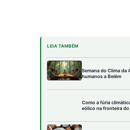
LEIA TAMBÉM
Semana do Clima da A
humanos a Belém
Como a fúria climáti
eólico na fronteira d