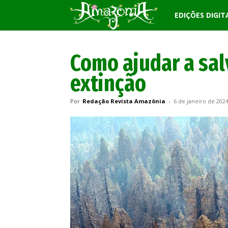
Revista
EDIÇÕES DIGIT
Amazônia
Como ajudar a sal
extinção
Por
Redação Revista Amazônia
-
6 de janeiro de 202