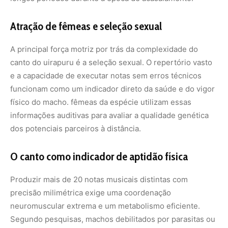
Produzir mais de 20 notas musicais distintas com
precisão milimétrica exige uma coordenação
neuromuscular extrema e um metabolismo eficiente.
Segundo pesquisas, machos debilitados por parasitas ou
com carência nutricional não conseguem manter a
regularidade do canto nem a pureza das notas. Portanto,
ao escolher o executor do canto mais complexo e
vigoroso, a fêmea está garantindo que seus
descendentes herdem genes de alta resistência e
adaptabilidade ao ambiente desafiador da Amazônia.