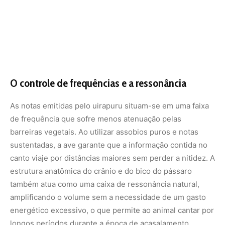
estrutura anatômica do crânio e do bico do pássaro
também atua como uma caixa de ressonância natural,
amplificando o volume sem a necessidade de um gasto
energético excessivo, o que permite ao animal cantar por
longos períodos durante a época de acasalamento.
Atração de fêmeas e seleção sexual
A principal força motriz por trás da complexidade do
canto do uirapuru é a seleção sexual. O repertório vasto
e a capacidade de executar notas sem erros técnicos
funcionam como um indicador direto da saúde e do vigor
físico do macho. fêmeas da espécie utilizam essas
informações auditivas para avaliar a qualidade genética
dos potenciais parceiros à distância.
O canto como indicador de aptidão física