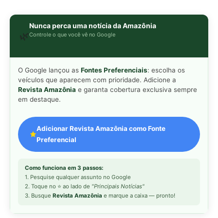
Como funciona em 3 passos:
1. Pesquise qualquer assunto no Google
2. Toque no ⭐ ao lado de
"Principais Notícias"
3. Busque
Revista Amazônia
e marque a caixa — pronto!
MAIS LIDAS DA SEMANA
Peixe-lua emerge horizontalmente na
1
superfície oceânica para permitir que
aves marinhas removam ectoparasitas
acumulados em sua pele
Seriema utiliza pernas longas e
2
arremessa serpentes contra rochas
para subjugar presas peçonhentas nos
campos
Poraquê sincroniza descargas
3
elétricas em grupo para amplificar