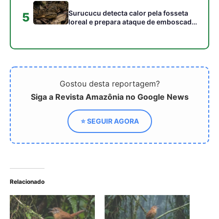
Relacionado
Como o uirapuru-
Como o canto
verdadeiro utiliza um
matematicamente
repertório musical único
complexo do pássaro
para demarcar território e
uirapuru silencia a densa
intimidar rivais na floresta
floresta amazônica e
amazônica
intriga cientistas da
neurobiologia