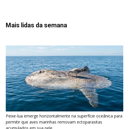
Peixe-lua emerge horizontalmente na superfície oceânica para
permitir que aves marinhas removam ectoparasitas
acumulados em sua pele
Seriema utiliza pernas longas e arremessa serpentes contra
rochas para subjugar presas peçonhentas nos campos