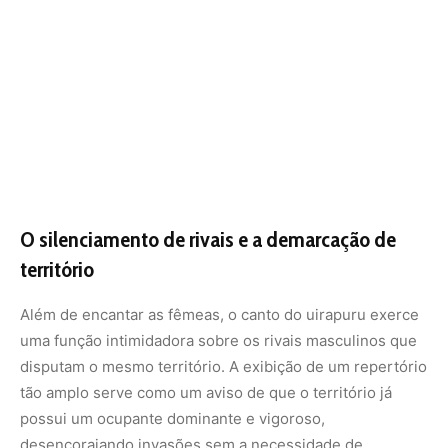
uma função intimidadora sobre os rivais masculinos que
disputam o mesmo território. A exibição de um repertório
tão amplo serve como um aviso de que o território já
possui um ocupante dominante e vigoroso,
desencorajando invasões sem a necessidade de
confrontos físicos diretos, que seriam perigosos e
desgastantes.
A ocupação do espaço acústico
Quando um macho dominante inicia sua sequência vocal,
os indivíduos subordinados ou vizinhos tendem a cessar
suas vocalizações. Esse comportamento de
silenciamento ocorre porque os rivais reconhecem a
superioridade do sinal e evitam gastar energia com
respostas que seriam mascaradas pela potência do canto