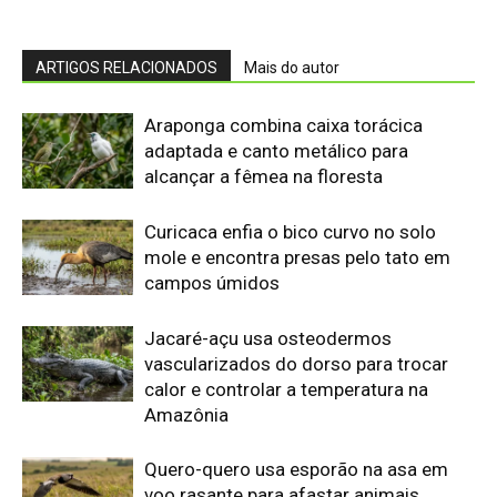
calor e controlar a temperatura na
Amazônia
Quero-quero usa esporão na asa em
voo rasante para afastar animais
maiores e proteger o ninho camuflado
no campo
Filhotes de tartaruga-da-amazônia
vocalizam dentro do ovo e sincronizam
a saída coletiva do ninho até a água
Saracura distribui o peso dos dedos
sobre plantas flutuantes e corre para
escapar em áreas alagadas