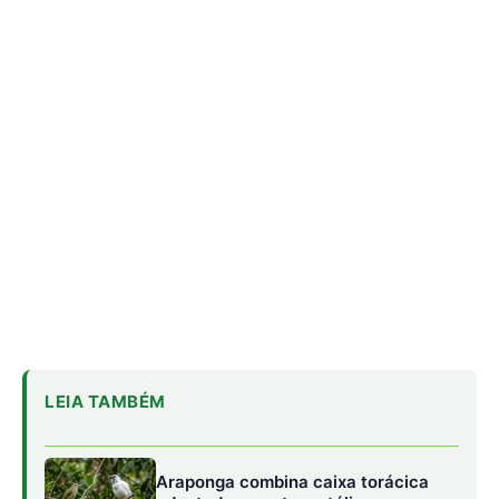
LEIA TAMBÉM
Araponga combina caixa torácica
adaptada e canto metálico para
alcançar a fêmea na floresta
Curicaca enfia o bico curvo no solo
mole e encontra presas pelo tato em
campos úmidos
Jacaré-açu usa osteodermos
vascularizados do dorso para trocar
calor e controlar a temperatura na
Amazônia
A modulação independente dos brônquios