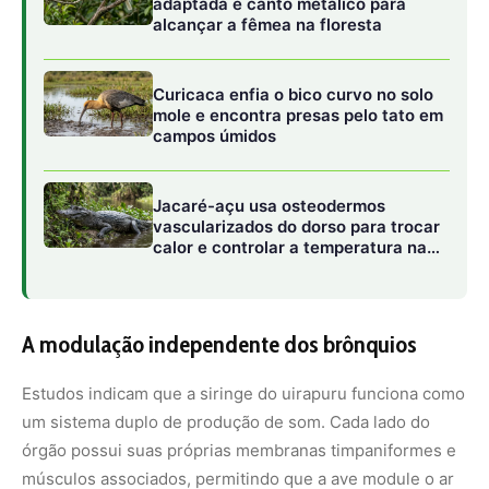
Estudos indicam que a siringe do uirapuru funciona como
um sistema duplo de produção de som. Cada lado do
órgão possui suas próprias membranas timpaniformes e
músculos associados, permitindo que a ave module o ar
de forma independente em cada brônquio. Essa anatomia
única possibilita que o pássaro emita duas notas
diferentes ao mesmo tempo ou mude de frequência em
uma velocidade impossível para outros vertebrados. Ao
alternar a pressão do ar entre o lado esquerdo e o lado
direito da siringe, o uirapuru constrói escalas musicais
ascendentes e descendentes com clareza cristalina,
evitando a distorção do som mesmo no ambiente úmido e
abafado da floresta.
A física da propagação sonora no sub-bosque