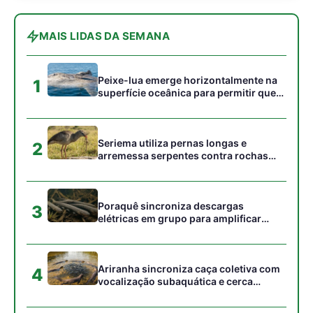
campo elétrico e atordoar cardumes de
peixes maiores na Amazônia
Ariranha sincroniza caça coletiva com
4
vocalização subaquática e cerca
cardumes em rios rasos da Amazônia
Surucucu detecta calor pela fosseta
5
loreal e prepara ataque de emboscada
no escuro da floresta
Gostou desta reportagem?
Siga a Revista Amazônia no Google News
⭐ SEGUIR AGORA