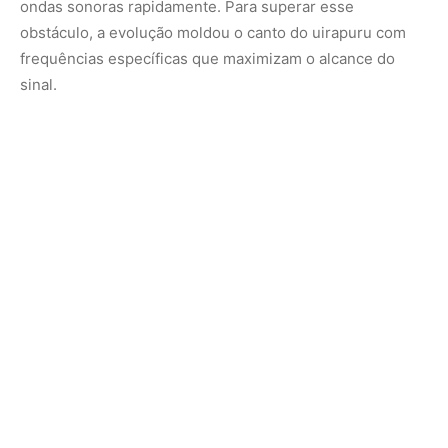
O controle de frequências e a ressonância
As notas emitidas pelo uirapuru situam-se em uma faixa
de frequência que sofre menos atenuação pelas
barreiras vegetais. Ao utilizar assobios puros e notas
sustentadas, a ave garante que a informação contida no
canto viaje por distâncias maiores sem perder a nitidez. A