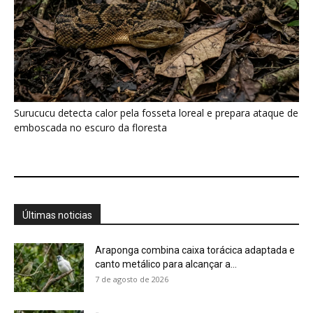
Araponga combina caixa torácica adaptada e
canto metálico para alcançar a...
7 de agosto de 2026
“A chuva carrega um inventário da copa”: o
método que encontrou...
7 de agosto de 2026
Curicaca enfia o bico curvo no solo mole e
encontra presas...
7 de agosto de 2026
A árvore que não deixa a água escapar ajuda
cientistas a...
7 de agosto de 2026
Cândido Rondon não foi apenas explorador: a
história do homem que...