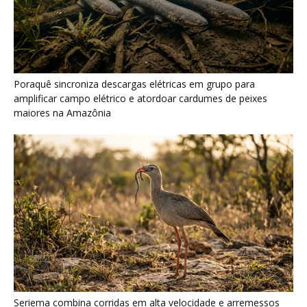
Seriema combina corridas em alta velocidade e arremessos
contra rochas para imobilizar serpentes peçonhentas no
cerrado
Ariranha sincroniza caça coletiva com vocalização subaquática