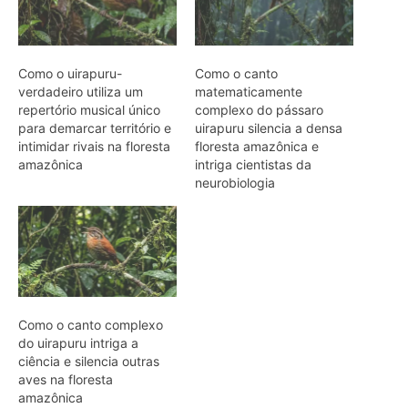
Como o canto complexo
do uirapuru intriga a
ciência e silencia outras
aves na floresta
amazônica
ARTIGOS RELACIONADOS
Mais do autor
Araponga combina caixa torácica
adaptada e canto metálico para
alcançar a fêmea na floresta
Curicaca enfia o bico curvo no solo
mole e encontra presas pelo tato em
campos úmidos
Jacaré-açu usa osteodermos
vascularizados do dorso para trocar