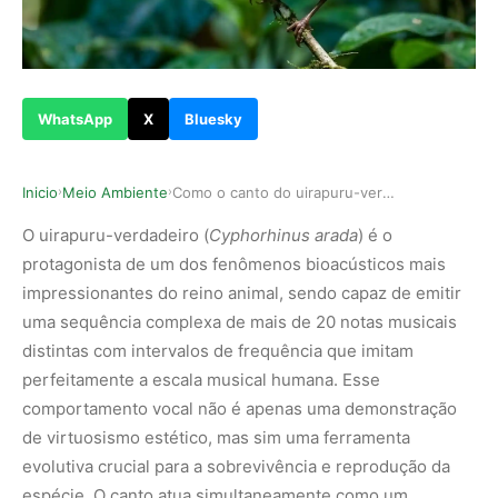
WhatsApp
X
Bluesky
Inicio
Meio Ambiente
Como o canto do uirapuru-verdadeiro emite notas…
›
›
O uirapuru-verdadeiro (
Cyphorhinus arada
) é o
protagonista de um dos fenômenos bioacústicos mais
impressionantes do reino animal, sendo capaz de emitir
uma sequência complexa de mais de 20 notas musicais
distintas com intervalos de frequência que imitam
perfeitamente a escala musical humana. Esse
comportamento vocal não é apenas uma demonstração
de virtuosismo estético, mas sim uma ferramenta
evolutiva crucial para a sobrevivência e reprodução da
espécie. O canto atua simultaneamente como um