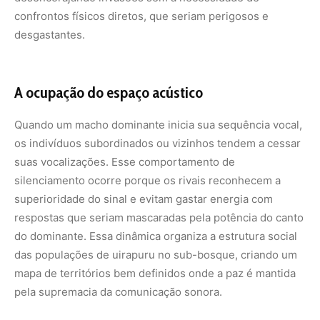
do dominante. Essa dinâmica organiza a estrutura social
das populações de uirapuru no sub-bosque, criando um
mapa de territórios bem definidos onde a paz é mantida
pela supremacia da comunicação sonora.
A preservação da complexa linguagem sonora do
uirapuru-verdadeiro depende diretamente da
manutenção da integridade estrutural da floresta
amazônica. O aumento do ruído antrópico provocado pelo
desmatamento, abertura de estradas e operação de
maquinários pesados interfere negativamente na
comunicação da espécie. A poluição acústica destrói a
clareza das notas musicais e impede que as fêmeas
localizem os machos, ameaçando o sucesso reprodutivo
deste ícone da biodiversidade brasileira. Proteger o
habitat do uirapuru é garantir que a trilha sonora natural
da Amazônia continue a ecoar, ensinando à ciência novas
lições sobre a sofisticação da biologia e da evolução