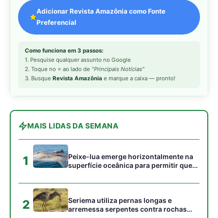
1
superfície oceânica para permitir que
aves marinhas removam ectoparasitas
acumulados em sua pele
Seriema utiliza pernas longas e
2
arremessa serpentes contra rochas
para subjugar presas peçonhentas nos
campos
Poraquê sincroniza descargas
3
elétricas em grupo para amplificar
campo elétrico e atordoar cardumes de
peixes maiores na Amazônia
Seriema combina corridas em alta
4
velocidade e arremessos contra rochas
para imobilizar serpentes peçonhentas
no cerrado
Ariranha sincroniza caça coletiva com
5
vocalização subaquática e cerca
cardumes em rios rasos da Amazônia