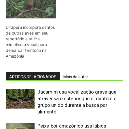
atravessa o sub-bosque e mantém o
grupo unido durante a busca por
alimento
Peixe-boi-amazônico usa lábios
preênseis para arrancar plantas e troca
dentes durante toda a vida nos rios da
Amazônia
Onça-parda salta cinco metros, mia e
assobia porque seu aparelho vocal
lembra o de gatos pequenos
Abelhões do Reino Unido podem sofrer
mais com ondas de calor
Nem os Camelos estão aguentando a
temperatura, calor extremo mata oito