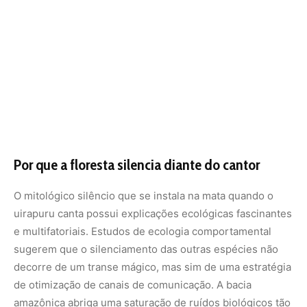
e multifatoriais. Estudos de ecologia comportamental
sugerem que o silenciamento das outras espécies não
decorre de um transe mágico, mas sim de uma estratégia
de otimização de canais de comunicação. A bacia
amazônica abriga uma saturação de ruídos biológicos tão
severa que as espécies precisam disputar espaço na
“banda de frequência” sonora para que suas mensagens
de acasalamento ou aviso de predadores sejam ouvidas.
Quando o uirapuru inicia sua performance de alta
potência e timbres puros que cortam o sub-bosque, ele
satura temporariamente esse canal acústico específico.
Para os outros pássaros menores, continuar cantando
sob aquela avalanche de harmônicos eficientes seria um
desperdício inútil de energia, pois suas próprias
vocalizações seriam mascaradas pela potência do
uirapuru. Muitas espécies adotam, portanto, uma pausa