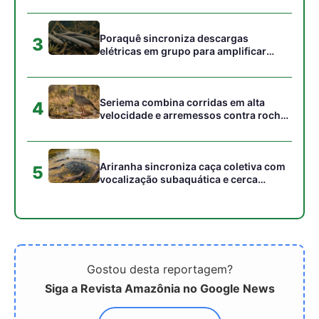
Gostou desta reportagem?
Siga a Revista Amazônia no Google News
⭐ SEGUIR AGORA
Relacionado
Como o uirapuru-
Como o lendário uirapuru
verdadeiro utiliza um
utiliza mimetismo vocal
repertório musical único
para incorporar cantos de