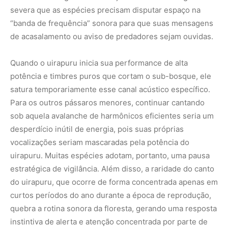
estratégica de vigilância. Além disso, a raridade do canto
do uirapuru, que ocorre de forma concentrada apenas em
curtos períodos do ano durante a época de reprodução,
quebra a rotina sonora da floresta, gerando uma resposta
instintiva de alerta e atenção concentrada por parte de
toda a fauna local.
A preservação da sinfonia invisível da Amazônia
A mística que envolve o uirapuru transcendeu as
fronteiras da biologia para se tornar um dos pilares do
patrimônio cultural imaterial do Brasil, inspirando obras-
primas da música erudita nacional, como o famoso poema
sinfônico de Heitor Villa-Lobos. No entanto, a
sobrevivência desse maestro invisível do sub-bosque
depende de condições ambientais extremamente frágeis.
Por habitar o interior da mata primária intocada, a espécie
é altamente sensível aos efeitos da fragmentação