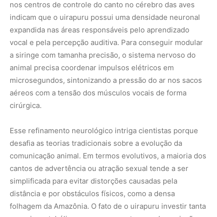
cantos de advertência ou atração sexual tende a ser
simplificada para evitar distorções causadas pela
distância e por obstáculos físicos, como a densa
folhagem da Amazônia. O fato de o uirapuru investir tanta
energia metabólica e processamento neural na criação
de uma melodia mutável e cheia de nuances estéticas
sugere que os critérios de seleção sexual e
reconhecimento de nicho entre esses indivíduos operam
em um nível de sensibilidade cognitiva muito superior ao
que a ciência costumava atribuir aos pequenos
passeriformes.