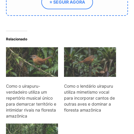
para demarcar território e
outras aves e dominar a
intimidar rivais na floresta
floresta amazônica
amazônica
Uirapuru incorpora cantos
de outras aves em seu
repertório e utiliza
mimetismo vocal para
demarcar território na
Amazônia
ARTIGOS RELACIONADOS
Mais do autor
Jacamim usa vocalização grave que