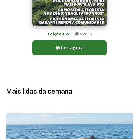
Peixe-lua emerge horizontalmente na superfície oceânica para
permitir que aves marinhas removam ectoparasitas
acumulados em sua pele