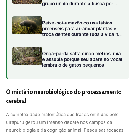
cerebral
A complexidade matemática das frases emitidas pelo
uirapuru gerou um intenso debate nos campos da
neurobiologia e da cognição animal. Pesquisas focadas
nos centros de controle do canto no cérebro das aves
indicam que o uirapuru possui uma densidade neuronal
expandida nas áreas responsáveis pelo aprendizado
vocal e pela percepção auditiva. Para conseguir modular
a siringe com tamanha precisão, o sistema nervoso do
animal precisa coordenar impulsos elétricos em
microsegundos, sintonizando a pressão do ar nos sacos
aéreos com a tensão dos músculos vocais de forma
cirúrgica.
Esse refinamento neurológico intriga cientistas porque
desafia as teorias tradicionais sobre a evolução da
comunicação animal. Em termos evolutivos, a maioria dos