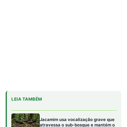
LEIA TAMBÉM
Jacamim usa vocalização grave que
atravessa o sub-bosque e mantém o
grupo unido durante a busca por
alimento
Peixe-boi-amazônico usa lábios
preênseis para arrancar plantas e
troca dentes durante toda a vida nos
rios da Amazônia
Onça-parda salta cinco metros, mia
e assobia porque seu aparelho vocal
lembra o de gatos pequenos
O mistério neurobiológico do processamento