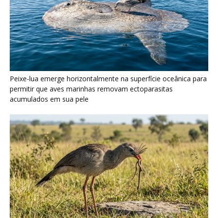
Seriema utiliza pernas longas e arremessa serpentes contra
rochas para subjugar presas peçonhentas nos campos