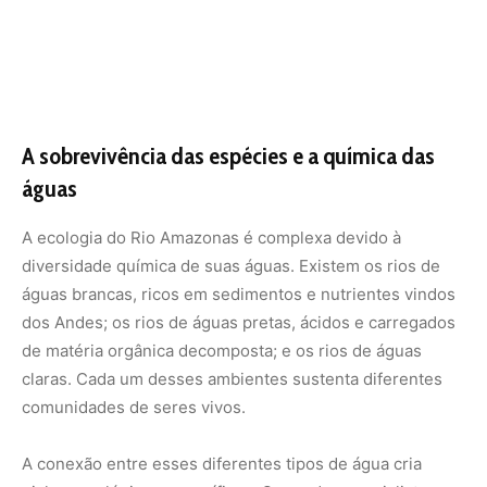
claras. Cada um desses ambientes sustenta diferentes
comunidades de seres vivos.
A conexão entre esses diferentes tipos de água cria
nichos ecológicos específicos. Segundo especialistas, a
biodiversidade aquática da Amazônia ultrapassa a de
todo o Oceano Atlântico em número de espécies de
peixes. Essa riqueza não é aleatória. Ela é o resultado de
milhões de anos de adaptação aos fluxos do rio. Espécies
como o pirarucu, um dos maiores peixes de água doce do
mundo, desenvolveram a capacidade de respirar ar
atmosférico para sobreviver em águas com baixo nível de
oxigênio durante a seca, uma prova da resiliência
evolutiva moldada pelo ambiente amazônico.
Desafios e a necessidade de proteção