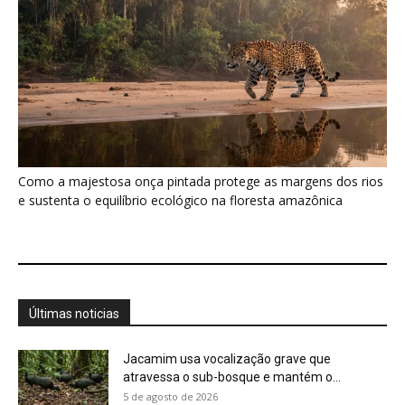
Últimas noticias
Jacamim usa vocalização grave que
atravessa o sub-bosque e mantém o...
5 de agosto de 2026
Peixe-boi-amazônico usa lábios preênseis
para arrancar plantas e troca dentes durante...
5 de agosto de 2026
A Amazônia protege animais, mas também
sustenta uma fonte de alimento...
4 de agosto de 2026
Você pode olhar para uma floresta e não
perceber que ela...
4 de agosto de 2026