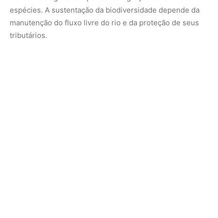
Estudos indicam que a degradação de pequenas partes
da bacia pode causar efeitos em cascata em todo o
ecossistema. A perda de habitat aquático afeta desde os
menores microrganismos até os grandes predadores,
como a onça-pintada, que depende do rio para caçar e se
deslocar. A sustentabilidade da região exige uma
governança que priorize a conservação integrada,
reconhecendo que o rio e a floresta formam um