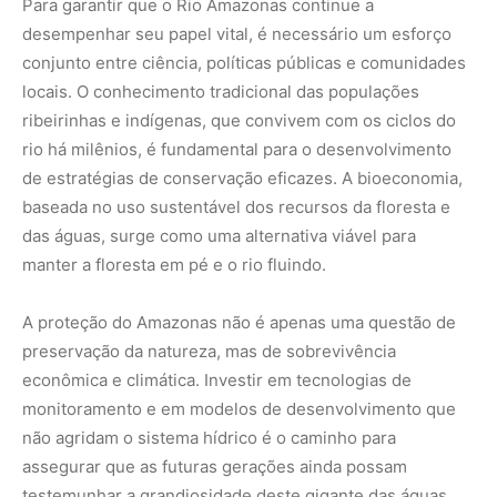
econômica e climática. Investir em tecnologias de
monitoramento e em modelos de desenvolvimento que
não agridam o sistema hídrico é o caminho para
assegurar que as futuras gerações ainda possam
testemunhar a grandiosidade deste gigante das águas.
Reflexão sobre o legado das águas
O Rio Amazonas é o espelho da resiliência da vida. Cada
gota que corre em seu leito carrega a história de uma
biodiversidade que levou eras para se consolidar e que
agora depende das nossas escolhas. Proteger o
Amazonas é proteger a nossa própria existência e o
equilíbrio do planeta. Que possamos olhar para este
gigante não como um recurso a ser explorado, mas como
um patrimônio vivo que exige respeito e cuidado
imediato. A hora de agir pela preservação das nossas