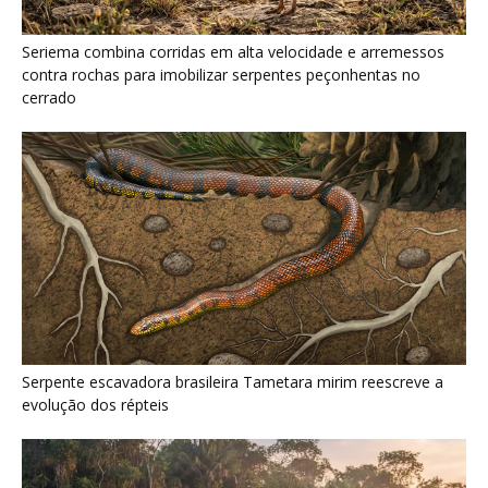
Serpente escavadora brasileira Tametara mirim reescreve a
evolução dos répteis
Como a majestosa onça pintada protege as margens dos rios
e sustenta o equilíbrio ecológico na floresta amazônica