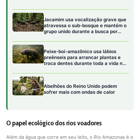
O papel ecológico dos rios voadores
Além da água que corre em seu leito, o Rio Amazonas é o
motor dos chamados rios voadores. Através de um
processo conhecido como evapotranspiração, a floresta,
alimentada pelas águas do rio, lança na atmosfera uma
quantidade colossal de vapor de água. Esse vapor viaja
pelo ar, transportado pelos ventos, e é responsável pelas
chuvas que sustentam a agricultura e o abastecimento de
água em regiões distantes, como o Sudeste e o Sul do
Brasil.
De acordo com pesquisas ambientais, uma única árvore
de grande porte na Amazônia pode colocar no ar mais de
mil litros de água em um único dia. Multiplicando esse