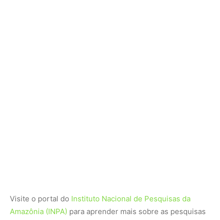
Visite o portal do
Instituto Nacional de Pesquisas da
Amazônia (INPA)
para aprender mais sobre as pesquisas
científicas na região. Para dados sobre conservação,
acesse o
WWF Brasil
.
Nunca perca uma notícia da Amazônia
🌿
Controle o que você vê no Google
O Google lançou as
Fontes Preferenciais
: escolha os
veículos que aparecem com prioridade. Adicione a
Revista Amazônia
e garanta cobertura exclusiva sempre
em destaque.
Adicionar Revista Amazônia como Fonte