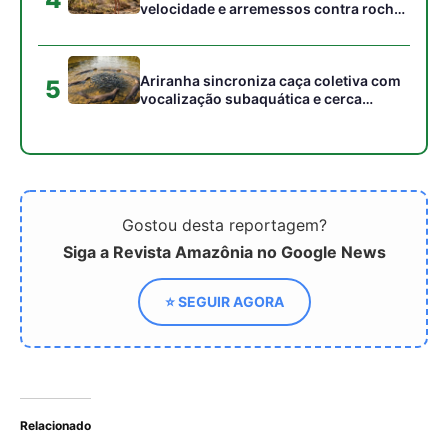
Relacionado
Descoberta dos recifes de
A lenda do boto cor-de-
coral na foz do Amazonas
rosa revela como a
revela como a vida
tradição oral amazônica
marinha prospera sob a
preserva a cultura
pluma lamacenta do maior
ribeirinha e explica
rio do mundo
complexas relações
sociais