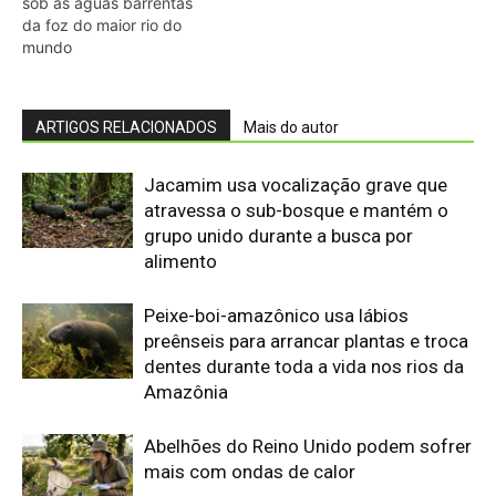
dentes durante toda a vida nos rios da
Amazônia
Abelhões do Reino Unido podem sofrer
mais com ondas de calor
Nem os Camelos estão aguentando a
temperatura, calor extremo mata oito
filhotes em apenas um mês
Reservas da Biosfera Freiam
Desmatamento na Amazônia
Ocidental: Estudo
Amazonia Unida: OTCA e RADA tecem
futuro hídrico na maior bacia do mundo