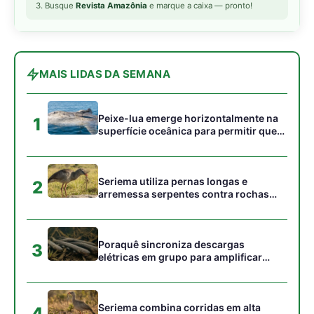
Poraquê sincroniza descargas
3
elétricas em grupo para amplificar
campo elétrico e atordoar cardumes de
peixes maiores na Amazônia
Seriema combina corridas em alta
4
velocidade e arremessos contra rochas
para imobilizar serpentes peçonhentas
no cerrado
Ariranha sincroniza caça coletiva com
5
vocalização subaquática e cerca
cardumes em rios rasos da Amazônia
Gostou desta reportagem?
Siga a Revista Amazônia no Google News
⭐ SEGUIR AGORA