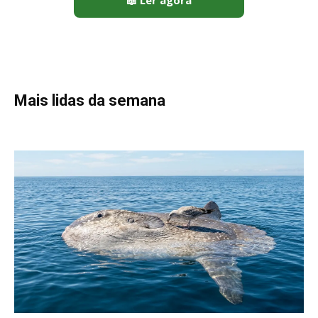
Peixe-lua emerge horizontalmente na superfície oceânica para
permitir que aves marinhas removam ectoparasitas
acumulados em sua pele
Seriema utiliza pernas longas e arremessa serpentes contra