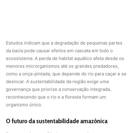
organismo único.
O futuro da sustentabilidade amazônica
Para garantir que o Rio Amazonas continue a
desempenhar seu papel vital, é necessário um esforço
conjunto entre ciência, políticas públicas e comunidades
locais. O conhecimento tradicional das populações
ribeirinhas e indígenas, que convivem com os ciclos do
rio há milênios, é fundamental para o desenvolvimento
de estratégias de conservação eficazes. A bioeconomia,
baseada no uso sustentável dos recursos da floresta e
das águas, surge como uma alternativa viável para
manter a floresta em pé e o rio fluindo.
A proteção do Amazonas não é apenas uma questão de
preservação da natureza, mas de sobrevivência