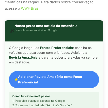
Preferencial
Como funciona em 3 passos:
1. Pesquise qualquer assunto no Google
2. Toque no ⭐ ao lado de
"Principais Notícias"
3. Busque
Revista Amazônia
e marque a caixa — pronto!
MAIS LIDAS DA SEMANA
Peixe-lua emerge horizontalmente na
1
superfície oceânica para permitir que
aves marinhas removam ectoparasitas
acumulados em sua pele
Seriema utiliza pernas longas e
2
arremessa serpentes contra rochas
para subjugar presas peçonhentas nos
campos