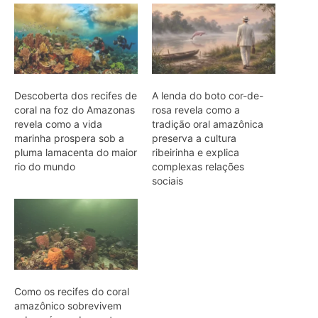
Como os recifes do coral
amazônico sobrevivem
sob as águas barrentas
da foz do maior rio do
mundo
ARTIGOS RELACIONADOS
Mais do autor
Jacamim usa vocalização grave que
atravessa o sub-bosque e mantém o
grupo unido durante a busca por
alimento
Peixe-boi-amazônico usa lábios
preênseis para arrancar plantas e troca