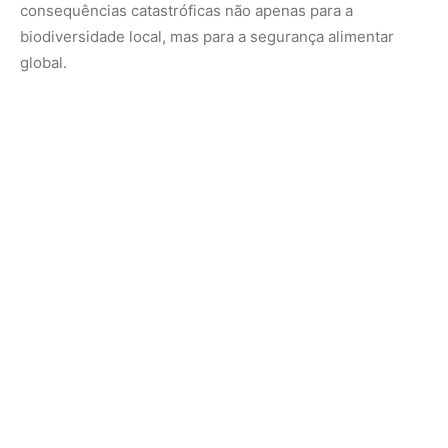
A sobrevivência das espécies e a química das
águas
A ecologia do Rio Amazonas é complexa devido à
diversidade química de suas águas. Existem os rios de
águas brancas, ricos em sedimentos e nutrientes vindos
dos Andes; os rios de águas pretas, ácidos e carregados
de matéria orgânica decomposta; e os rios de águas