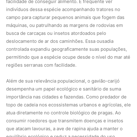
topo de cadeia nos ecossistemas urbanos e agrícolas, ele
atua diretamente no controle biológico de pragas. Ao
consumir roedores que transmitem doenças e insetos
que atacam lavouras, a ave de rapina ajuda a manter o
equilíbrio ecológico e reduz a necessidade do uso
intensivo de defensivos químicos ou raticidas. Sua
presença é um indicativo de que, apesar da forte
alteração promovida pelo asfalto e pelo concreto, os
fluxos de energia e as cadeias alimentares básicas
continuam operando de forma dinâmica no ambiente.
No entanto, a vida nas paisagens antrópicas também
impõe desafios e riscos severos para a integridade física
desses animais. Os gaviões-carijós são vítimas
frequentes de colisões contra linhas de alta tensão,
vidraças de edifícios espelhados e atropelamentos em
rodovias durante seus botes de caça. O uso