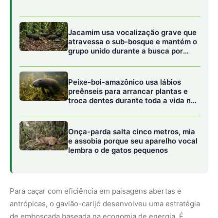
Para caçar com eficiência em paisagens abertas e
antrópicas, o gavião-carijó desenvolveu uma estratégia
de emboscada baseada na economia de energia. É
extremamente comum observá-lo pousado em estruturas
artificiais elevadas, como postes de energia, cabos de
fiação, cercas e telhados. Essas estruturas funcionam
como poleiros de observação perfeitos, substituindo os
galhos secos das árvores da floresta. Dali, com sua visão
aguçada e focada, o carijó monitora o solo e a vegetação
rasteira ao redor. Quando localiza uma presa, ele se lança
em um voo descendente rápido e direto, capturando a
vítima com suas garras amarelas e afiadas antes mesmo
que ela perceba sua aproximação.
A reprodução da espécie é outro fator que corrobora sua