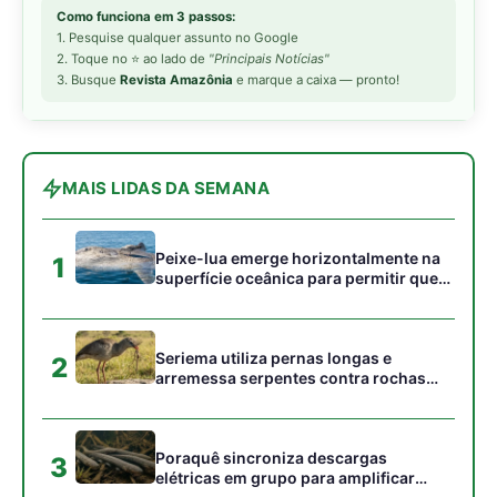
2
arremessa serpentes contra rochas
para subjugar presas peçonhentas nos
campos
Poraquê sincroniza descargas
3
elétricas em grupo para amplificar
campo elétrico e atordoar cardumes de
peixes maiores na Amazônia
Ariranha sincroniza caça coletiva com
4
vocalização subaquática e cerca
cardumes em rios rasos da Amazônia
Seriema combina corridas em alta
5
velocidade e arremessos contra rochas
para imobilizar serpentes peçonhentas
no cerrado
Gostou desta reportagem?
Siga a Revista Amazônia no Google News