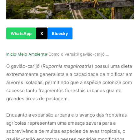
WhatsApp
X
Bluesky
Inicio
Meio Ambiente
Como o versátil gavião-carijó conquistou as cid…
›
›
O gavião-carijó (
Rupornis magnirostris
) possui uma dieta
extremamente generalista e a capacidade de nidificar em
árvores isoladas, permitindo que a espécie colonize com
sucesso tanto fragmentos florestais urbanos quanto
grandes áreas de pastagem.
Enquanto a expansão urbana e o avanço das fronteiras
agrícolas representam uma ameaça severa para a
sobrevivência de muitas espécies de aves tropicais, o
gavião-carijó encontrou nesses cenários modificados