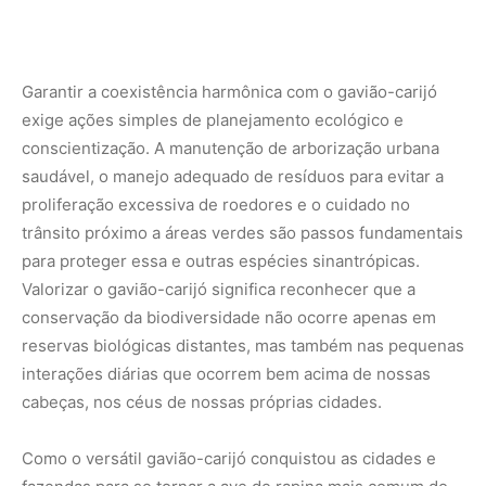
interações diárias que ocorrem bem acima de nossas
cabeças, nos céus de nossas próprias cidades.
Como o versátil gavião-carijó conquistou as cidades e
fazendas para se tornar a ave de rapina mais comum do
Brasil | Descubra as estratégias comportamentais e
alimentares que consagraram o sucesso adaptativo deste
magnífico predador alado.
Nunca perca uma notícia da Amazônia
🌿
Controle o que você vê no Google
O Google lançou as
Fontes Preferenciais
: escolha os
veículos que aparecem com prioridade. Adicione a
Revista Amazônia
e garanta cobertura exclusiva sempre
em destaque.