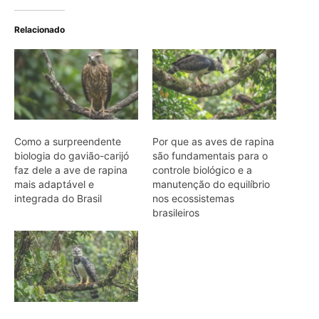
Gavião-real: a majestosa
ave de rapina que domina
o dossel da floresta
amazônica e seu papel
ecológico
ARTIGOS RELACIONADOS
Mais do autor
Jacamim usa vocalização grave que
atravessa o sub-bosque e mantém o
grupo unido durante a busca por
alimento