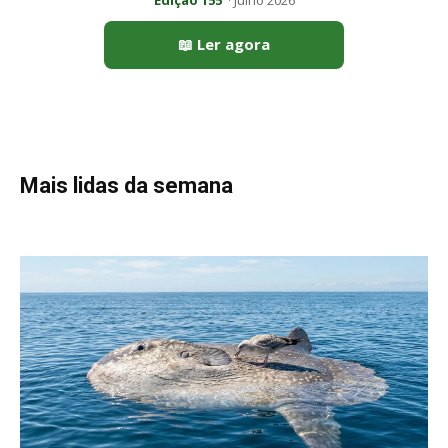
Peixe-lua emerge horizontalmente na superfície oceânica para
permitir que aves marinhas removam ectoparasitas
acumulados em sua pele