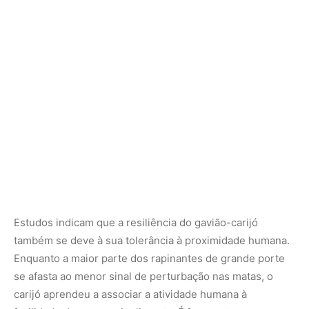
também se deve à sua tolerância à proximidade humana.
Enquanto a maior parte dos rapinantes de grande porte
se afasta ao menor sinal de perturbação nas matas, o
carijó aprendeu a associar a atividade humana à
facilidade de conseguir alimento. É frequente ver
indivíduos dessa espécie acompanhando tratores no
campo para capturar pequenos animais que fogem das
máquinas, ou patrulhando as margens de rodovias em
busca de carcaças ou insetos atordoados pelo
deslocamento de ar dos caminhões. Essa ousadia
controlada expandiu geograficamente suas populações,
permitindo que a espécie ocupe desde o nível do mar até
regiões serranas com facilidade.
Além de sua relevância populacional, o gavião-carijó
desempenha um papel ecológico e sanitário de suma
importância nas cidades e fazendas. Como predador de