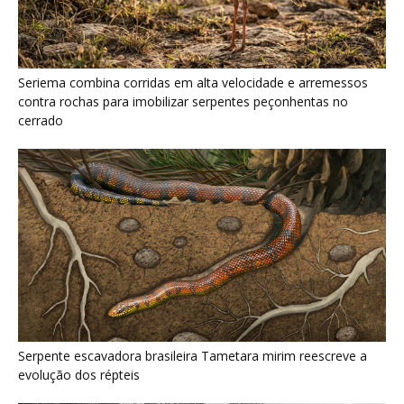
Serpente escavadora brasileira Tametara mirim reescreve a
evolução dos répteis
Como a majestosa onça pintada protege as margens dos rios
e sustenta o equilíbrio ecológico na floresta amazônica