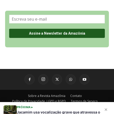
Sobre a Revista Amazônia
Contato
Política de Privacidade, LGPD e RGPD
Termos de Serviço
Últimas Notícias
🌎 Español
©
PRÓXIMA ▸
×
Jacamim usa vocalização grave que atravessa o