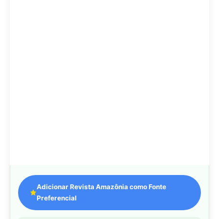
Adicionar Revista Amazônia como Fonte
Preferencial
Como funciona em 3 passos:
1. Pesquise qualquer assunto no Google
2. Toque no ⭐ ao lado de
"Principais Notícias"
3. Busque
Revista Amazônia
e marque a caixa — pronto!
MAIS LIDAS DA SEMANA
Peixe-lua emerge horizontalmente na
1
superfície oceânica para permitir que
aves marinhas removam ectoparasitas
acumulados em sua pele
Seriema utiliza pernas longas e