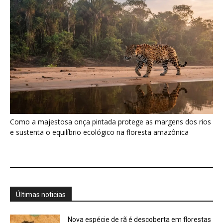
Últimas noticias
Nova espécie de rã é descoberta em florestas
do Acre
5 de agosto de 2026
Fertilizante inteligente da USP pode regenerar
solos degradados
5 de agosto de 2026
O que acontece com uma carcaça na
floresta? Um besouro pode...
5 de agosto de 2026
Um simples tapete de musgo escondia
centenas de formas de vida...
5 de agosto de 2026