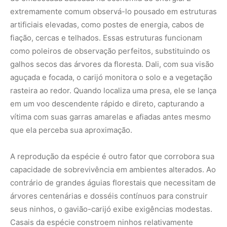
capacidade de sobrevivência em ambientes alterados. Ao
contrário de grandes águias florestais que necessitam de
árvores centenárias e dosséis contínuos para construir
seus ninhos, o gavião-carijó exibe exigências modestas.
Casais da espécie constroem ninhos relativamente
pequenos, em formato de plataforma, utilizando gravetos
secos e ramos verdes. Esses ninhos podem ser
instalados na copa de árvores isoladas em meio a
pastagens, em pinheiros ou eucaliptos de
reflorestamento, e até mesmo em árvores de praças
urbanas movimentadas. O forte instinto territorial e a
agressividade dos pais durante o período de incubação
garantem a proteção dos ovos contra potenciais
predadores, mesmo a poucos metros de distância da
circulação de pedestres e veículos.