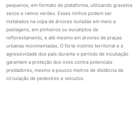
Estudos indicam que a resiliência do gavião-carijó