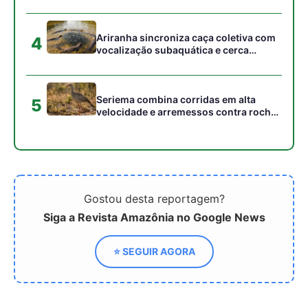
⭐ SEGUIR AGORA
Relacionado
Como a surpreendente
Por que as aves de rapina
biologia do gavião-carijó
são fundamentais para o
faz dele a ave de rapina
controle biológico e a
mais adaptável e
manutenção do equilíbrio
integrada do Brasil
nos ecossistemas
brasileiros