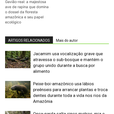
Peixe-boi-amazônico usa lábios
preênseis para arrancar plantas e troca
dentes durante toda a vida nos rios da
Amazônia
Onça-parda salta cinco metros, mia e
assobia porque seu aparelho vocal
lembra o de gatos pequenos
Abelhões do Reino Unido podem sofrer
mais com ondas de calor
Nem os Camelos estão aguentando a
temperatura, calor extremo mata oito
filhotes em apenas um mês
Reservas da Biosfera Freiam
Desmatamento na Amazônia