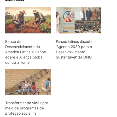
Transformando vidas por
meio de programas de
proteção social na
América Latina e no
Caribe
ARTIGOS RELACIONADOS
Mais do autor
Martim-pescador ajusta dois focos na
retina para corrigir a refração e acertar
peixes no mergulho
Bico do tucano-toco atua como
radiador e dissipa calor pela circulação
sanguínea sem gastar água