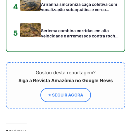
Relacionado
Banco de
Países latinos discutem
Desenvolvimento da
'Agenda 2030 para o
América Latina e Caribe
Desenvolvimento
adere à Aliança Global
Sustentável' da ONU
contra a Fome