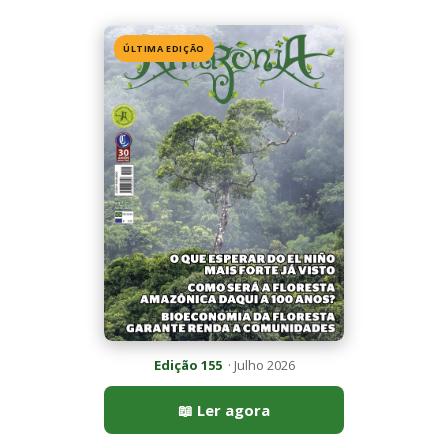
Edição 155
· Julho 2026
📖 Ler agora
Mais lidas da semana
Últimas noticias
Ossos de mamute-lanoso surgem às