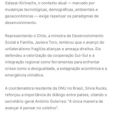
A coordenadora residente da ONU no Brasil, Silvia Rucks,
reforçou a importância do diálogo entre países, citando o
secretário-geral António Guterres: “A única maneira de
avançar é pensar no coletivo”.
Aliança global contra a fome
Wellington Dias também destacou a Aliança Global Contra
a Fome e a Pobreza lançada pelo Brasil no âmbito do
G20. A iniciativa já reúne 197 membros e busca mobilizar
recursos e experiências para implementar programas
eficazes de combate à pobreza.