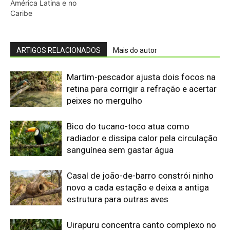
Casal de joão-de-barro constrói ninho
novo a cada estação e deixa a antiga
estrutura para outras aves
Uirapuru concentra canto complexo no
período reprodutivo e silencia depois
de poucas semanas na floresta
amazônica
Arara-azul usa oco de manduvi velho e
depende da anta para renovar árvores
no Pantanal
Mucurana resiste ao veneno da
jararaca, usa dente posterior sulcado e
mata serpentes por constrição