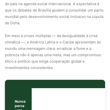
Nunca
perca
uma
notícia da
🌿
Amazônia
Controle o
que você vê
no Google
O Google lançou as
Fontes Preferenciais
: escolha os
veículos que aparecem com prioridade. Adicione a
Revista Amazônia
e garanta cobertura exclusiva sempre
em destaque.