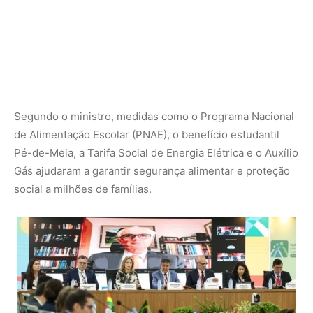
VI Conferência Regional sobre Desenvolvimento Social da América Latina e
do Caribe – Marcelo Camargo/Agência Brasil
VEJA TAMBÉM:
G20 Social: Agricultura Familiar Ganha
Destaque no Combate à Fome e às Mudanças Climáticas
“Foi como tirar da fome um Maracanã por dia, cerca de 60
mil pessoas. Em pouco mais de dois anos, 29,4 milhões
saíram da fome e 10 milhões deixaram a extrema