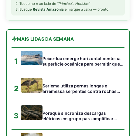
campos
Poraquê sincroniza descargas
3
elétricas em grupo para amplificar
campo elétrico e atordoar cardumes de
peixes maiores na Amazônia
Ariranha sincroniza caça coletiva com
4
vocalização subaquática e cerca
cardumes em rios rasos da Amazônia
Seriema combina corridas em alta
5
velocidade e arremessos contra rochas
para imobilizar serpentes peçonhentas
no cerrado
Gostou desta reportagem?
Siga a Revista Amazônia no Google News
⭐ SEGUIR AGORA