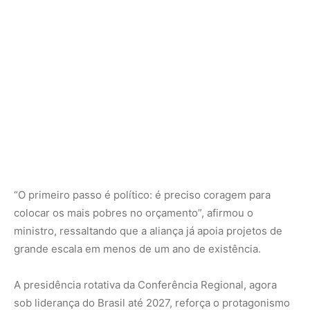
ministro, ressaltando que a aliança já apoia projetos de
grande escala em menos de um ano de existência.
A presidência rotativa da Conferência Regional, agora
sob liderança do Brasil até 2027, reforça o protagonismo
do país na agenda social internacional. A expectativa é
que os debates de Brasília ajudem a consolidar um pacto
mundial pelo desenvolvimento social inclusivo na cúpula
de Doha.
Em meio a crises múltiplas — da desigualdade à crise
climática —, a América Latina e o Caribe apresentam ao
mundo uma mensagem clara: erradicar a fome e a
pobreza não é apenas uma meta, mas um compromisso
ético e político que exige cooperação global e
investimentos consistentes.