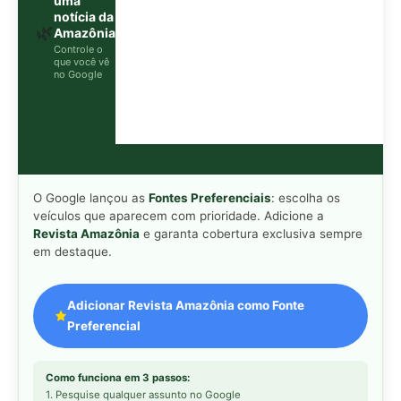
Adicionar Revista Amazônia como Fonte
Preferencial
Como funciona em 3 passos:
1. Pesquise qualquer assunto no Google
2. Toque no ⭐ ao lado de
"Principais Notícias"
3. Busque
Revista Amazônia
e marque a caixa — pronto!
MAIS LIDAS DA SEMANA
Peixe-lua emerge horizontalmente na
1
superfície oceânica para permitir que
aves marinhas removam ectoparasitas
acumulados em sua pele
Seriema utiliza pernas longas e
2
arremessa serpentes contra rochas
para subjugar presas peçonhentas nos