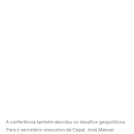
A conferência também abordou os desafios geopolíticos.
Para o secretário-executivo da Cepal, José Manuel
Salazar-Xirinachs, o contexto atual — marcado por
mudanças tecnológicas, demográficas, ambientais e
geoeconômicas — exige repensar os paradigmas de
desenvolvimento.
Representando o Chile, a ministra de Desenvolvimento
Social e Família, Javiera Toro, lembrou que o avanço do
unilateralismo fragiliza alianças e ameaça direitos. Ela
defendeu a valorização da cooperação Sul-Sul e a
integração regional como ferramentas para enfrentar
crises como a desigualdade, a estagnação econômica e a
emergência climática.