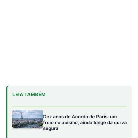
Dez anos do Acordo de Paris: um
freio no abismo, ainda longe da curva
segura
Lula avança sozinho e lança equipe
para detalhar transição energética
Lindsay Levin diz que Brasil conduziu
COP30 com habilidade em cenário
tenso
Para Arenas, da mesma forma que já existem parâmetros
globais para investimentos em saúde ou educação, é
urgente definir um marco para gastos sociais voltados à