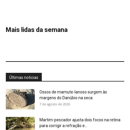
margens do Danúbio na seca
7 de agosto de 2026
Martim-pescador ajusta dois focos na retina
para corrigir a refração e...
7 de agosto de 2026
Energia renovável avança, mas milhões
seguem no escuro
7 de agosto de 2026
Bico do tucano-toco atua como radiador e
dissipa calor pela circulação...
7 de agosto de 2026
Casal de joão-de-barro constrói ninho novo a
cada estação e deixa...
7 de agosto de 2026