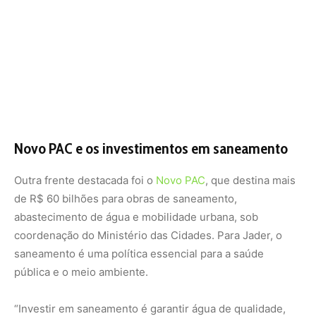
coordenação do Ministério das Cidades. Para Jader, o
saneamento é uma política essencial para a saúde
pública e o meio ambiente.
“Investir em saneamento é garantir água de qualidade,
prevenir doenças e preparar as cidades para o futuro. É
infraestrutura verde e justiça social ao mesmo tempo”,
afirmou.
Esses investimentos também fazem parte das metas do
governo federal para reduzir desigualdades regionais e
promover a sustentabilidade nas áreas urbanas e rurais.
Transporte público e justiça tarifária
Ao comentar o transporte público, o ministro revelou que
o presidente Lula determinou à equipe econômica que
avalie formas de subsidiar as tarifas para aliviar o peso no