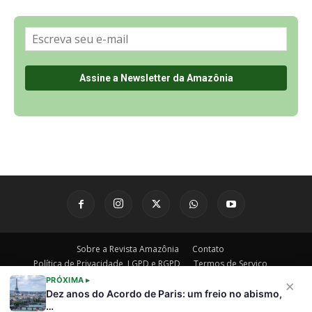
Sobre a Revista Amazônia
Contato
Política de Privacidade, LGPD e RGPD
Termos de Serviço
Últimas Notícias
🌎 Español
©
PRÓXIMA ▸
×
Dez anos do Acordo de Paris: um freio no abismo,
…