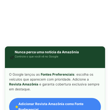
Revista Amazônia
e garanta cobertura exclusiva sempre
em destaque.
Adicionar Revista Amazônia como Fonte
Preferencial
Como funciona em 3 passos:
1. Pesquise qualquer assunto no Google
2. Toque no ⭐ ao lado de
"Principais Notícias"
3. Busque
Revista Amazônia
e marque a caixa — pronto!
MAIS LIDAS DA SEMANA
Peixe-lua emerge horizontalmente na
1
superfície oceânica para permitir que
aves marinhas removam ectoparasitas
acumulados em sua pele