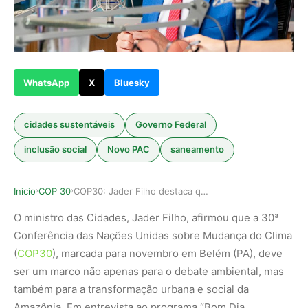
WhatsApp
X
Bluesky
cidades sustentáveis
Governo Federal
inclusão social
Novo PAC
saneamento
Inicio
COP 30
COP30: Jader Filho destaca que cuidar do clima …
›
›
O ministro das Cidades, Jader Filho, afirmou que a 30ª
Conferência das Nações Unidas sobre Mudança do Clima
(
COP30
), marcada para novembro em Belém (PA), deve
ser um marco não apenas para o debate ambiental, mas
também para a transformação urbana e social da
Amazônia. Em entrevista ao programa “Bom Dia,