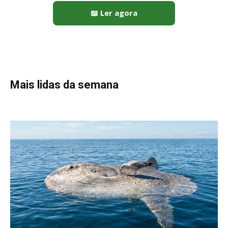
Peixe-lua emerge horizontalmente na superfície oceânica para
permitir que aves marinhas removam ectoparasitas
acumulados em sua pele