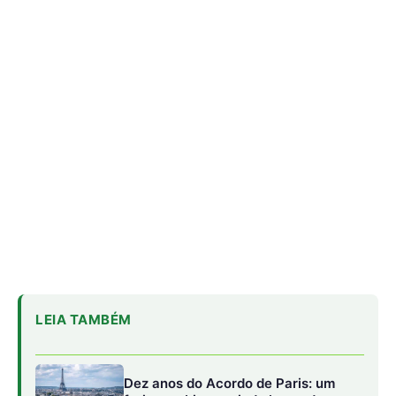
LEIA TAMBÉM
Dez anos do Acordo de Paris: um
freio no abismo, ainda longe da curva
segura
Lula avança sozinho e lança equipe
para detalhar transição energética
Lindsay Levin diz que Brasil conduziu
COP30 com habilidade em cenário
tenso
O evento, organizado pelo
Ministério do Meio Ambiente e