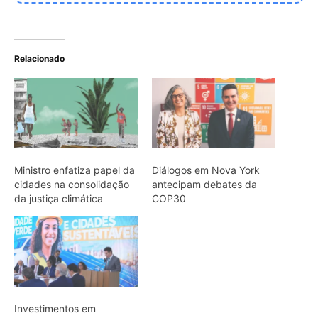
Investimentos em
saneamento, moradia e
mobilidade urbana são
anunciados na nova
indústria Brasil
ARTIGOS RELACIONADOS
Mais do autor
Jacamim usa vocalização grave que
atravessa o sub-bosque e mantém o
grupo unido durante a busca por
alimento
Peixe-boi-amazônico usa lábios