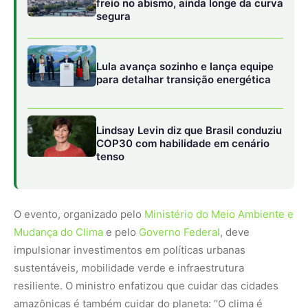
Mudança do Clima
e pelo
Governo Federal
, deve
impulsionar investimentos em políticas urbanas
sustentáveis, mobilidade verde e infraestrutura
resiliente. O ministro enfatizou que cuidar das cidades
amazônicas é também cuidar do planeta: “O clima é
global, mas as soluções nascem no local.”
CEP para Todos: inclusão pela moradia e pela
identidade
Durante a entrevista, Jader Filho destacou o programa
CEP para Todos, uma parceria entre o Ministério das
Cidades, os Correios e a Secretaria Nacional de
Periferias. A iniciativa garante que todas as comunidades
e favelas do país tenham endereços oficiais e códigos
postais.