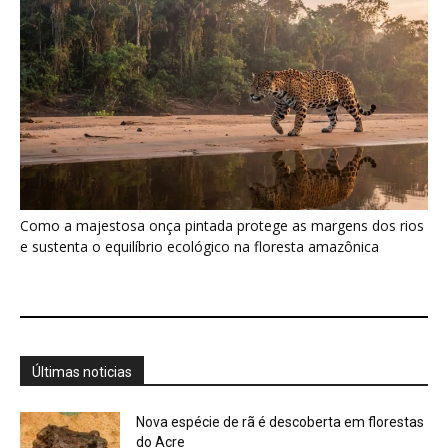
Últimas noticias
Nova espécie de rã é descoberta em florestas
do Acre
5 de agosto de 2026
Fertilizante inteligente da USP pode regenerar
solos degradados
5 de agosto de 2026
O que acontece com uma carcaça na
floresta? Um besouro pode...
5 de agosto de 2026
Um simples tapete de musgo escondia
centenas de formas de vida...
5 de agosto de 2026