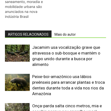
preênseis para arrancar plantas e troca
dentes durante toda a vida nos rios da
Amazônia
Onça-parda salta cinco metros, mia e
assobia porque seu aparelho vocal
lembra o de gatos pequenos
Abelhões do Reino Unido podem sofrer
mais com ondas de calor
Nem os Camelos estão aguentando a
temperatura, calor extremo mata oito
filhotes em apenas um mês
Reservas da Biosfera Freiam
Desmatamento na Amazônia
Ocidental: Estudo