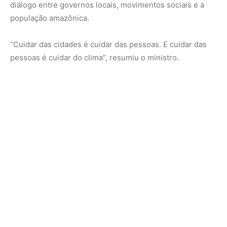
Nunca perca uma notícia da Amazônia
🌿
Controle o que você vê no Google
O Google lançou as
Fontes Preferenciais
: escolha os
veículos que aparecem com prioridade. Adicione a