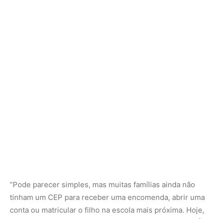
“Pode parecer simples, mas muitas famílias ainda não
tinham um CEP para receber uma encomenda, abrir uma
conta ou matricular o filho na escola mais próxima. Hoje,
todas as favelas do Brasil têm endereço reconhecido. É
um passo de dignidade e cidadania”, afirmou o ministro.
Segundo ele, o programa é uma ferramenta de inclusão
que amplia o acesso a direitos e serviços básicos. “É uma
reparação histórica. Ter um CEP é existir para o Estado e
para a sociedade”, completou.