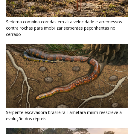
Serpente escavadora brasileira Tametara mirim reescreve a
evolução dos répteis
Como a majestosa onça pintada protege as margens dos rios
e sustenta o equilíbrio ecológico na floresta amazônica