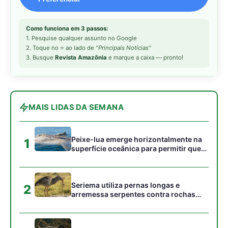
Seriema utiliza pernas longas e
2
arremessa serpentes contra rochas
para subjugar presas peçonhentas nos
campos
Poraquê sincroniza descargas
3
elétricas em grupo para amplificar
campo elétrico e atordoar cardumes de
peixes maiores na Amazônia
Seriema combina corridas em alta
4
velocidade e arremessos contra rochas
para imobilizar serpentes peçonhentas
no cerrado
Ariranha sincroniza caça coletiva com
5
vocalização subaquática e cerca
cardumes em rios rasos da Amazônia