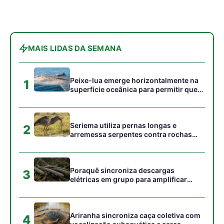
MAIS LIDAS DA SEMANA
Peixe-lua emerge horizontalmente na
1
superfície oceânica para permitir que
aves marinhas removam ectoparasitas
acumulados em sua pele
Seriema utiliza pernas longas e
2
arremessa serpentes contra rochas
para subjugar presas peçonhentas nos
campos
Poraquê sincroniza descargas
3
elétricas em grupo para amplificar
campo elétrico e atordoar cardumes de
peixes maiores na Amazônia
Ariranha sincroniza caça coletiva com
4