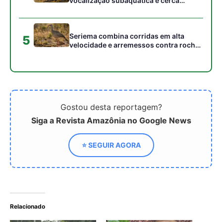
vocalização subaquática e cerca
cardumes em rios rasos da Amazônia
Seriema combina corridas em alta
5
velocidade e arremessos contra rochas
para imobilizar serpentes peçonhentas
no cerrado
Gostou desta reportagem?
Siga a Revista Amazônia no Google News
⭐ SEGUIR AGORA
Relacionado