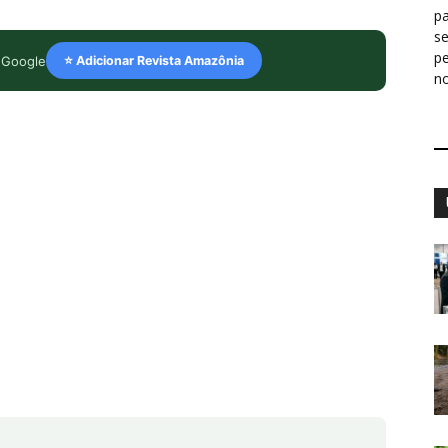
pa
s
p
 Google
⭐ Adicionar Revista Amazônia
n