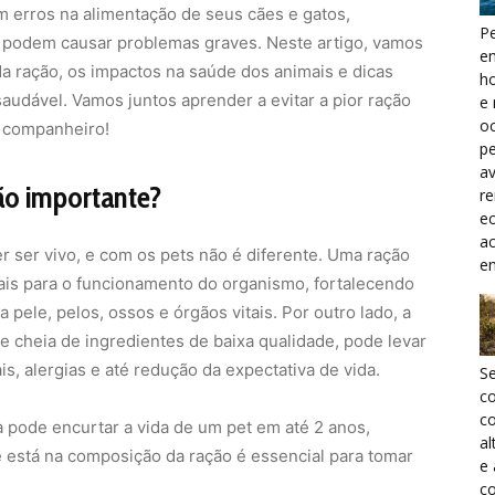
 erros na alimentação de seus cães e gatos,
Pe
, podem causar problemas graves. Neste artigo, vamos
e
a ração, os impactos na saúde dos animais e dicas
h
saudável. Vamos juntos aprender a evitar a pior ração
e 
oc
u companheiro!
pe
a
tão importante?
r
ec
a
r ser vivo, e com os pets não é diferente. Uma ração
e
ais para o funcionamento do organismo, fortalecendo
pele, pelos, ossos e órgãos vitais. Por outro lado, a
e cheia de ingredientes de baixa qualidade, pode levar
, alergias e até redução da expectativa de vida.
S
c
co
pode encurtar a vida de um pet em até 2 anos,
al
e está na composição da ração é essencial para tomar
e
co