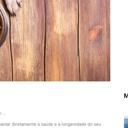
M
Donos estão errando a ração e encurtando a vida…
actar diretamente a saúde e a longevidade do seu