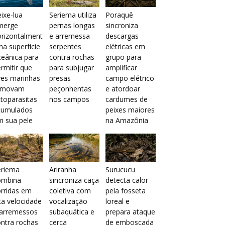
ixe-lua
Seriema utiliza
Poraquê
merge
pernas longas
sincroniza
orizontalment
e arremessa
descargas
na superfície
serpentes
elétricas em
eânica para
contra rochas
grupo para
rmitir que
para subjugar
amplificar
ves marinhas
presas
campo elétrico
emovam
peçonhentas
e atordoar
toparasitas
nos campos
cardumes de
cumulados
peixes maiores
m sua pele
na Amazônia
eriema
Ariranha
Surucucu
ombina
sincroniza caça
detecta calor
rridas em
coletiva com
pela fosseta
ta velocidade
vocalização
loreal e
 arremessos
subaquática e
prepara ataque
ntra rochas
cerca
de emboscada