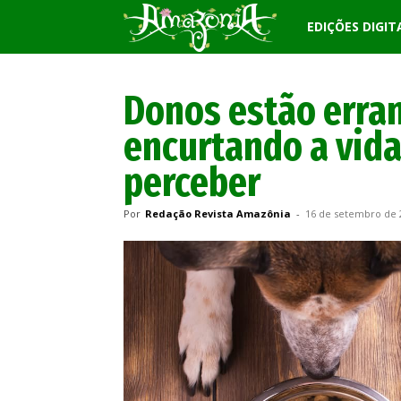
Revista
EDIÇÕES DIGIT
Amazônia
Donos estão erran
encurtando a vida
perceber
Por
Redação Revista Amazônia
-
16 de setembro de 