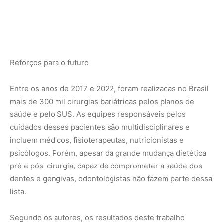
pré e pós-cirurgia, capaz de comprometer a saúde dos
dentes e gengivas, odontologistas não fazem parte dessa
lista.
Segundo os autores, os resultados deste trabalho
mostram que o acompanhamento da saúde bucal é
fundamental antes, durante e após a cirurgia bariátrica.
Também indicam o caminho a ser seguido pelos
pesquisadores da área: determinar a melhor intervenção
preventiva ou terapêutica de doenças bucais durante as
fases de dieta e pós-cirúrgica, testando métodos já
consagrados na odontologia, como aplicação de flúor,
reforço na escovação, uso de fio dental e de
enxaguatório bucal, e avaliando sua viabilidade financeira
e facilidade de implementação pelo sistema público de
saúde.