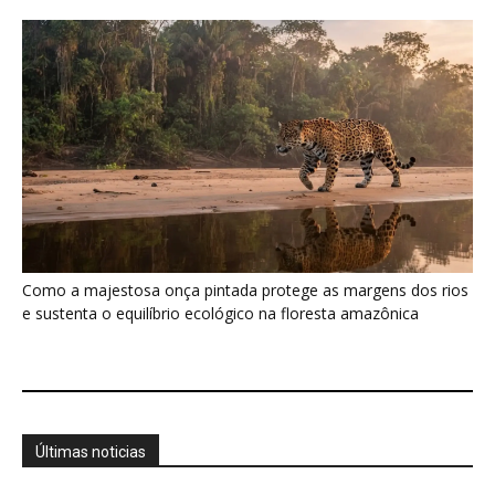
Últimas noticias
Uirapuru concentra canto complexo no
período reprodutivo e silencia depois de...
6 de agosto de 2026
Arara-azul usa oco de manduvi velho e
depende da anta para...
6 de agosto de 2026
Sem formação especializada em cartografia,
ele navegou o Amazonas no século...
6 de agosto de 2026
Biodiversidade brasileira ganha rede para
inovar em alimentos