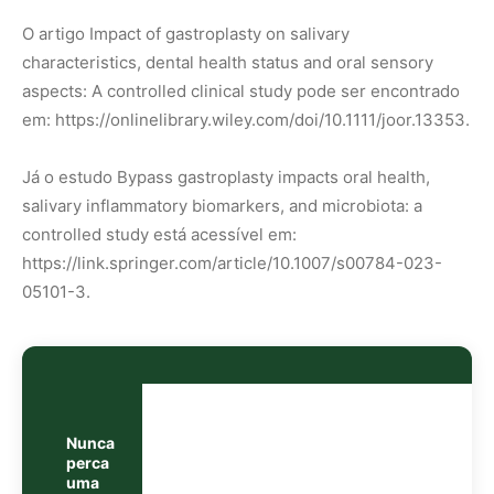
Nunca
perca
uma
notícia da
🌿
Amazônia
Controle o
que você vê
no Google
O Google lançou as
Fontes Preferenciais
: escolha os
veículos que aparecem com prioridade. Adicione a
Revista Amazônia
e garanta cobertura exclusiva sempre
em destaque.