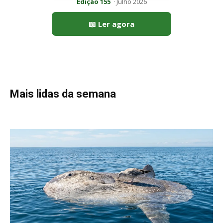
Peixe-lua emerge horizontalmente na superfície oceânica para
permitir que aves marinhas removam ectoparasitas
acumulados em sua pele