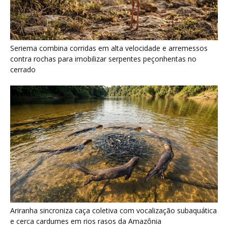
Ariranha sincroniza caça coletiva com vocalização subaquática
e cerca cardumes em rios rasos da Amazônia
Como a majestosa onça pintada protege as margens dos rios
e sustenta o equilíbrio ecológico na floresta amazônica