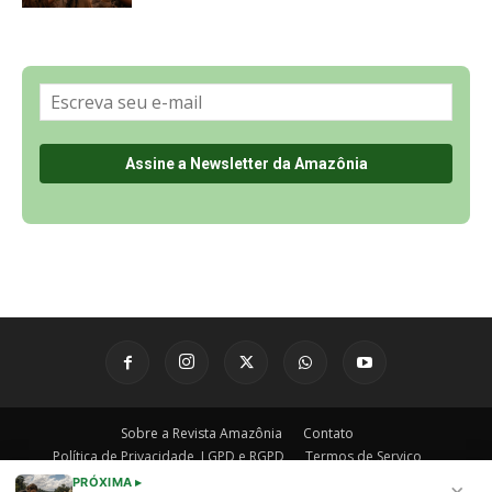
Sobre a Revista Amazônia
Contato
Política de Privacidade, LGPD e RGPD
Termos de Serviço
Últimas Notícias
🌎 Español
©
PRÓXIMA ▸
×