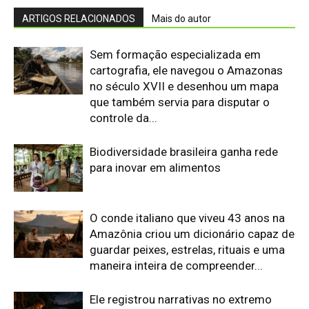
Amazônia criou um dicionário capaz de
guardar peixes, estrelas, rituais e uma
maneira inteira de compreender...
Ele registrou narrativas no extremo
norte da Amazônia que chegariam às
páginas de Macunaíma e morreu de
malária ao retornar para uma nova
expedição
O alemão que recebeu um novo nome
entre os Guarani passou décadas
registrando povos indígenas e
desenhou um mapa que tentou reunir
séculos de...
O engenheiro que aprendeu nheengatu
criou o primeiro museu botânico da
Amazônia e percebeu que os nomes