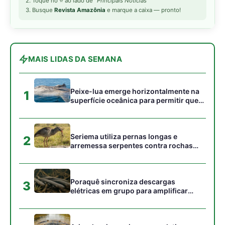
Poraquê sincroniza descargas
3
elétricas em grupo para amplificar
campo elétrico e atordoar cardumes de
peixes maiores na Amazônia
Ariranha sincroniza caça coletiva com
4
vocalização subaquática e cerca
cardumes em rios rasos da Amazônia
Seriema combina corridas em alta
5
velocidade e arremessos contra rochas
para imobilizar serpentes peçonhentas
no cerrado
Gostou desta reportagem?
Siga a Revista Amazônia no Google News
⭐ SEGUIR AGORA