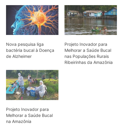
Projeto Inovador para
Melhorar a Saúde Bucal
na Amazônia
ARTIGOS RELACIONADOS
Mais do autor
Sem formação especializada em
cartografia, ele navegou o Amazonas
no século XVII e desenhou um mapa
que também servia para disputar o
controle da...
Biodiversidade brasileira ganha rede
para inovar em alimentos
O conde italiano que viveu 43 anos na