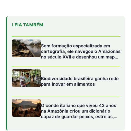
O conde italiano que viveu 43 anos
na Amazônia criou um dicionário
capaz de guardar peixes, estrelas,
rituais e uma maneira inteira de
compreender a floresta
A análise de marcadores da saliva apontou uma queda na
capacidade de tamponamento dos ácidos (ação que
impede a desmineralização do esmalte dentário). Já o
sequenciamento genômico bacteriano indicou que a
microbiota também sofre alterações de diversidade –
especialmente no grupo cirurgia –, aumentando a
proporção de microrganismos que causam periodontite.
Os pesquisadores acreditam que as profundas mudanças
dietéticas sejam a causa da piora da saúde bucal, por
exemplo, a maior frequência diária de refeições sem um
aumento associado do número de escovações, além da