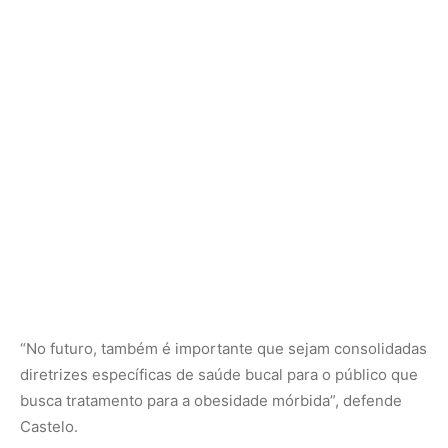
“No futuro, também é importante que sejam consolidadas
diretrizes específicas de saúde bucal para o público que
busca tratamento para a obesidade mórbida”, defende
Castelo.
O artigo Impact of gastroplasty on salivary
characteristics, dental health status and oral sensory
aspects: A controlled clinical study pode ser encontrado
em: https://onlinelibrary.wiley.com/doi/10.1111/joor.13353.
Já o estudo Bypass gastroplasty impacts oral health,
salivary inflammatory biomarkers, and microbiota: a
controlled study está acessível em:
https://link.springer.com/article/10.1007/s00784-023-
05101-3.