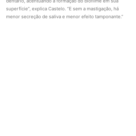
Reforços para o futuro
Entre os anos de 2017 e 2022, foram realizadas no Brasil
mais de 300 mil cirurgias bariátricas pelos planos de
saúde e pelo SUS. As equipes responsáveis pelos
cuidados desses pacientes são multidisciplinares e
incluem médicos, fisioterapeutas, nutricionistas e
psicólogos. Porém, apesar da grande mudança dietética