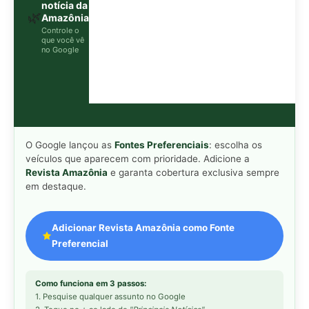
Adicionar Revista Amazônia como Fonte
Preferencial
Como funciona em 3 passos:
1. Pesquise qualquer assunto no Google
2. Toque no ⭐ ao lado de
"Principais Notícias"
3. Busque
Revista Amazônia
e marque a caixa — pronto!
MAIS LIDAS DA SEMANA
Peixe-lua emerge horizontalmente na
1
superfície oceânica para permitir que
aves marinhas removam ectoparasitas
acumulados em sua pele
Seriema utiliza pernas longas e
2
arremessa serpentes contra rochas
para subjugar presas peçonhentas nos
campos