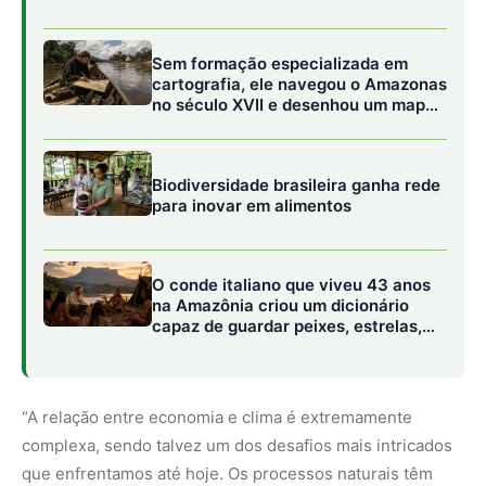
Sem formação especializada em
cartografia, ele navegou o Amazonas
no século XVII e desenhou um mapa
que também servia para disputar o
controle da floresta
Biodiversidade brasileira ganha rede
para inovar em alimentos
O conde italiano que viveu 43 anos
na Amazônia criou um dicionário
capaz de guardar peixes, estrelas,
rituais e uma maneira inteira de
compreender a floresta
“A relação entre economia e clima é extremamente
complexa, sendo talvez um dos desafios mais intricados
que enfrentamos até hoje. Os processos naturais têm