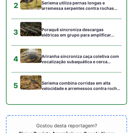
Seriema utiliza pernas longas e
2
arremessa serpentes contra rochas
para subjugar presas peçonhentas nos
campos
Poraquê sincroniza descargas
3
elétricas em grupo para amplificar
campo elétrico e atordoar cardumes de
peixes maiores na Amazônia
Ariranha sincroniza caça coletiva com
4
vocalização subaquática e cerca
cardumes em rios rasos da Amazônia
Seriema combina corridas em alta
5
velocidade e arremessos contra rochas
para imobilizar serpentes peçonhentas
no cerrado
Gostou desta reportagem?