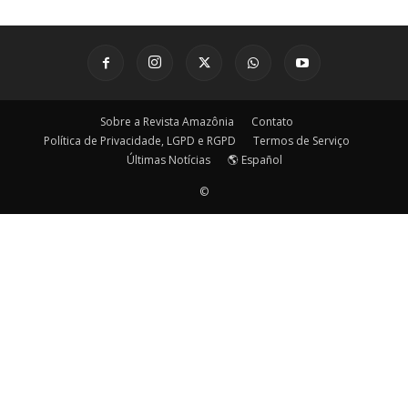
Sobre a Revista Amazônia
Contato
Política de Privacidade, LGPD e RGPD
Termos de Serviço
Últimas Notícias
🌎 Español
©