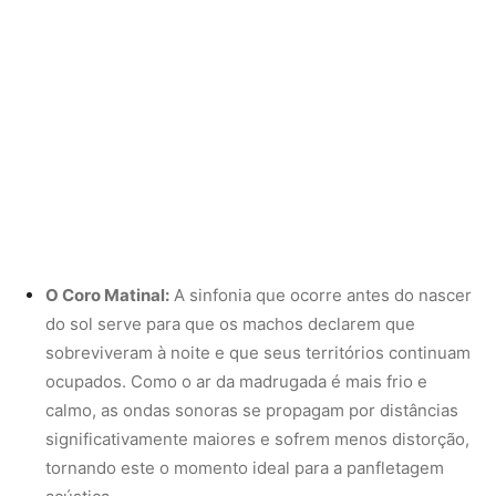
ocupados. Como o ar da madrugada é mais frio e
calmo, as ondas sonoras se propagam por distâncias
significativamente maiores e sofrem menos distorção,
tornando este o momento ideal para a panfletagem
acústica.
Os Alertas de Perigo:
Sons agudos, curtos e
repetidos de forma frenética indicam a presença de
uma ameaça iminente, como um gato doméstico ou
uma ave de rapina. Esse chamado de alarme muitas
vezes une espécies diferentes em um comportamento
cooperativo de assédio ao predador, forçando o
invasor a recuar.
O Canto de Saciamento:
Notas suaves e
compassadas emitidas no meio da tarde geralmente
sinalizam que o animal encontrou condições ideais de