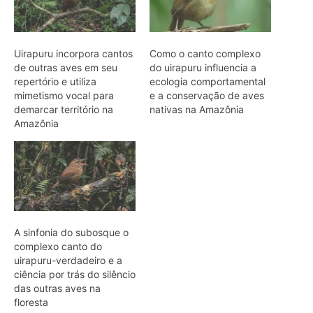
A sinfonia do subosque o
complexo canto do
uirapuru-verdadeiro e a
ciência por trás do silêncio
das outras aves na
floresta
ARTIGOS RELACIONADOS
Mais do autor
Filhotes de tartaruga-da-amazônia
vocalizam dentro do ovo e sincronizam
a saída coletiva do ninho até a água
Saracura distribui o peso dos dedos
sobre plantas flutuantes e corre para
escapar em áreas alagadas
Franja nas penas da coruja quebra a
turbulência do ar e elimina o ruído do