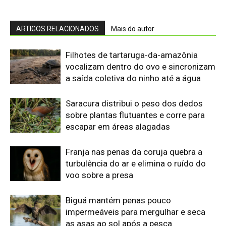
voo sobre a presa
Biguá mantém penas pouco
impermeáveis para mergulhar e seca
as asas ao sol após a pesca
Osso hioide do pica-pau contorna o
crânio e amortece impactos repetidos
durante a batida no tronco
Papagaio come argila em barreiro
coletivo para ajudar a neutralizar
compostos tóxicos de sementes na
floresta