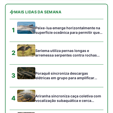
peixes maiores na Amazônia
Ariranha sincroniza caça coletiva com
4
vocalização subaquática e cerca
cardumes em rios rasos da Amazônia
Surucucu detecta calor pela fosseta
5
loreal e prepara ataque de emboscada
no escuro da floresta
Gostou desta reportagem?
Siga a Revista Amazônia no Google News
⭐ SEGUIR AGORA