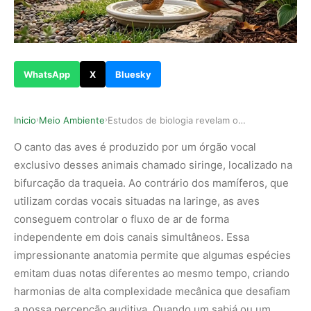
WhatsApp
X
Bluesky
Inicio
Meio Ambiente
Estudos de biologia revelam o significado ocult…
›
›
O canto das aves é produzido por um órgão vocal
exclusivo desses animais chamado siringe, localizado na
bifurcação da traqueia. Ao contrário dos mamíferos, que
utilizam cordas vocais situadas na laringe, as aves
conseguem controlar o fluxo de ar de forma
independente em dois canais simultâneos. Essa
impressionante anatomia permite que algumas espécies
emitam duas notas diferentes ao mesmo tempo, criando
harmonias de alta complexidade mecânica que desafiam
a nossa percepção auditiva. Quando um sabiá ou um