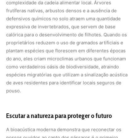
Escutar a natureza para proteger o futuro
A bioacústica moderna demonstra que reconectar os
nossos ouvidos ao canto dos pássaros é o primeiro
passo para uma convivência urbana equilibrada e
consciente. Longe de ser um mero capricho ornamental
da fauna, a voz das aves é um chamado à
responsabilidade ambiental que compartilhamos ao
gerenciar nossos espaços urbanos, praças e quintais
residenciais. Cada melodia que corta o barulho dos
motores é a prova viva de que a resiliência biológica
insiste em prosperar em meio às transformações
impostas pelo concreto.
Promover ambientes domésticos mais amigáveis para a
avifauna, evitando o uso de pesticidas, instalando fontes