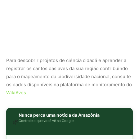
Nunca perca uma notícia da Amazônia
🌿
Controle o que você vê no Google
O Google lançou as
Fontes Preferenciais
: escolha os
veículos que aparecem com prioridade. Adicione a
Revista Amazônia
e garanta cobertura exclusiva sempre
em destaque.
Adicionar Revista Amazônia como Fonte
Preferencial
Como funciona em 3 passos:
1. Pesquise qualquer assunto no Google
2. Toque no ⭐ ao lado de
"Principais Notícias"
3. Busque
Revista Amazônia
e marque a caixa — pronto!