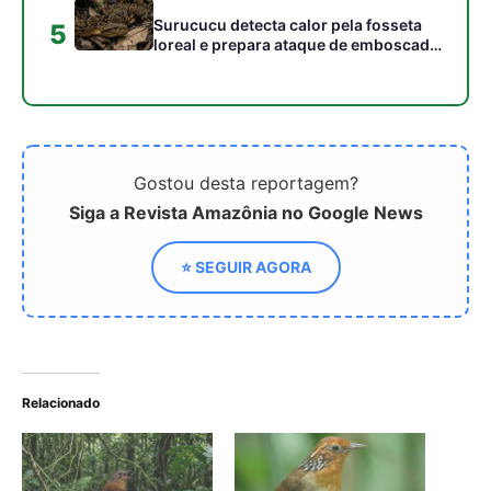
Relacionado
Uirapuru incorpora cantos
Como o canto complexo
de outras aves em seu
do uirapuru influencia a
repertório e utiliza
ecologia comportamental
mimetismo vocal para
e a conservação de aves
demarcar território na
nativas na Amazônia
Amazônia