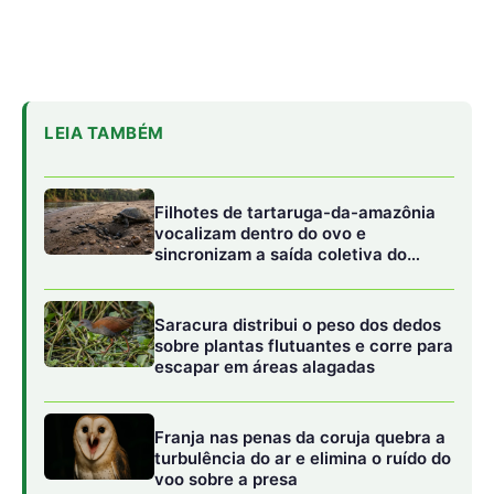
escapar em áreas alagadas
Franja nas penas da coruja quebra a
turbulência do ar e elimina o ruído do
voo sobre a presa
Estudos indicam que as aves que habitam áreas urbanas
e jardins residenciais estão modificando a frequência de
suas canções para sobreviver ao ruído de baixa
frequência gerado pelo trânsito de veículos e indústrias.
Para evitar que suas mensagens ecológicas sejam
mascaradas pelo barulho do asfalto, muitas espécies
passaram a cantar em tons mais agudos e em horários
ligeiramente anteriores ao pico do movimento humano.
Portanto, se os pássaros do seu jardim apresentam um
canto marcadamente estridente, a biologia explica que