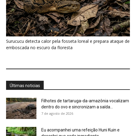
Filhotes de tartaruga-da-amazônia vocalizam
dentro do ovo e sincronizam a saída...
7 de agosto de 2026
Eu acompanhei uma refeição Huni Kuin e
descobri que cada ingrediente...
7 de agosto de 2026
O calor está mudando a chance de
sobrevivência das aves amazônicas...
7 de agosto de 2026
“A floresta também pode ser contada por
quem caça”: o estudo...
7 de agosto de 2026
“A floresta protegida também protege a
saúde”: o estudo que encontrou...
7 de agosto de 2026