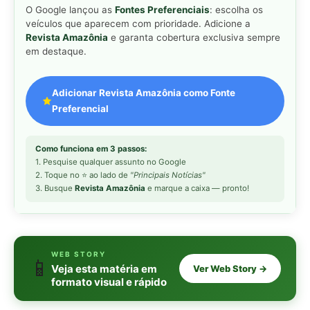
WEB STORY
📱
Veja esta matéria em
Ver Web Story →
formato visual e rápido
MAIS LIDAS DA SEMANA
Peixe-lua emerge horizontalmente na
1
superfície oceânica para permitir que
aves marinhas removam ectoparasitas
acumulados em sua pele
Seriema utiliza pernas longas e
2
arremessa serpentes contra rochas
para subjugar presas peçonhentas nos
campos
Poraquê sincroniza descargas
3
elétricas em grupo para amplificar
campo elétrico e atordoar cardumes de