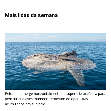
Peixe-lua emerge horizontalmente na superfície oceânica para
permitir que aves marinhas removam ectoparasitas
acumulados em sua pele
Seriema utiliza pernas longas e arremessa serpentes contra
rochas para subjugar presas peçonhentas nos campos