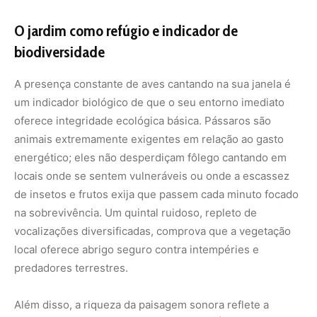
local oferece abrigo seguro contra intempéries e
predadores terrestres.
Além disso, a riqueza da paisagem sonora reflete a
complexidade da cadeia alimentar local. Árvores
frutíferas nativas, arbustos densos e a ausência de
defensivos químicos no solo atraem uma quantidade
expressiva de invertebrados, que servem de base
calórica para o desenvolvimento de filhotes. Quando os
proprietários reduzem o uso de gramados artificiais e
plantam espécies que florescem em diferentes épocas
do ano, eles criam microclimas urbanos que funcionam
como verdadeiros oásis de biodiversidade, atraindo
espécies migratórias que utilizam a sinalização acústica
de aves residentes para identificar locais seguros de
pouso.