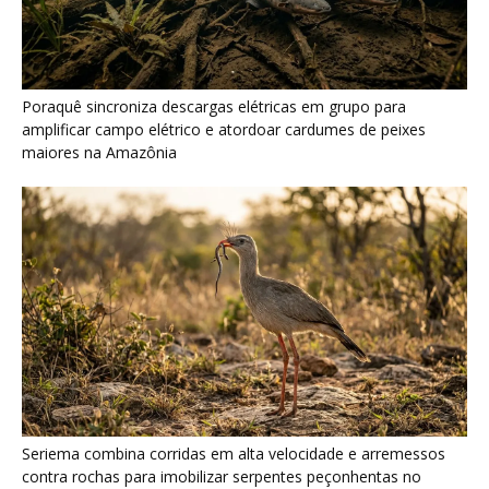
Seriema combina corridas em alta velocidade e arremessos
contra rochas para imobilizar serpentes peçonhentas no
cerrado
Ariranha sincroniza caça coletiva com vocalização subaquática
e cerca cardumes em rios rasos da Amazônia