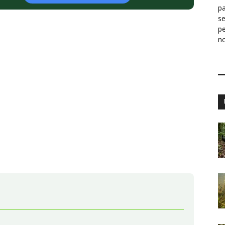
pa
s
p
n