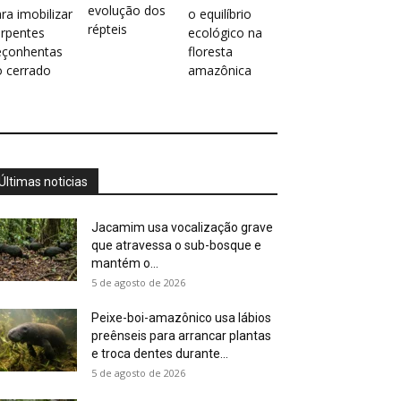
evolução dos
ra imobilizar
o equilíbrio
répteis
erpentes
ecológico na
eçonhentas
floresta
o cerrado
amazônica
Últimas noticias
Jacamim usa vocalização grave
que atravessa o sub-bosque e
mantém o...
5 de agosto de 2026
Peixe-boi-amazônico usa lábios
preênseis para arrancar plantas
e troca dentes durante...
5 de agosto de 2026