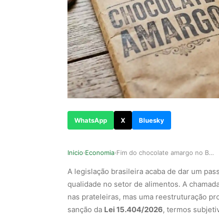
WhatsApp
X
Bluesky
Inicio
Economia
Fim do chocolate amargo no Brasil? Entenda a no…
›
›
A legislação brasileira acaba de dar um pass
qualidade no setor de alimentos. A chamad
nas prateleiras, mas uma reestruturação pr
sanção da
Lei 15.404/2026
, termos subjet