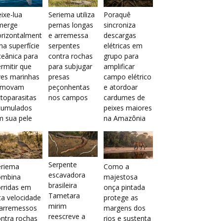
ixe-lua
Seriema utiliza
Poraquê
merge
pernas longas
sincroniza
orizontalment
e arremessa
descargas
na superfície
serpentes
elétricas em
eânica para
contra rochas
grupo para
rmitir que
para subjugar
amplificar
ves marinhas
presas
campo elétrico
emovam
peçonhentas
e atordoar
toparasitas
nos campos
cardumes de
cumulados
peixes maiores
m sua pele
na Amazônia
Serpente
eriema
Como a
escavadora
ombina
majestosa
brasileira
rridas em
onça pintada
Tametara
ta velocidade
protege as
mirim
 arremessos
margens dos
reescreve a
ntra rochas
rios e sustenta