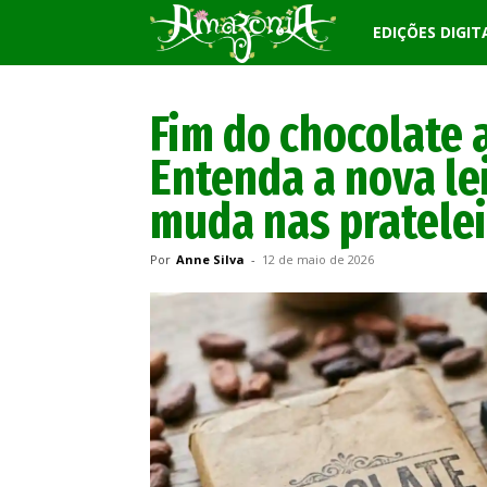
Revista
EDIÇÕES DIGIT
Amazônia
Fim do chocolate 
Entenda a nova le
muda nas pratelei
Por
Anne Silva
-
12 de maio de 2026