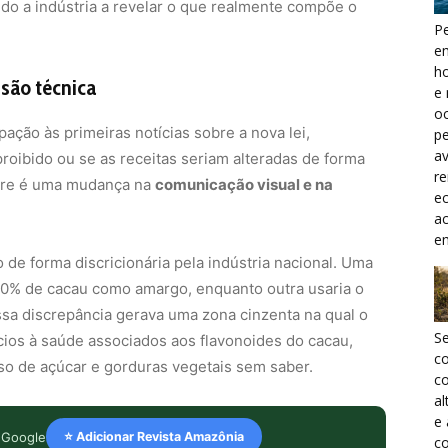
do a indústria a revelar o que realmente compõe o
Pe
e
h
isão técnica
e 
oc
ão às primeiras notícias sobre a nova lei,
pe
a
roibido ou se as receitas seriam alteradas de forma
r
orre é uma mudança na
comunicação visual e na
ec
a
e
de forma discricionária pela indústria nacional. Uma
40% de cacau como amargo, enquanto outra usaria o
a discrepância gerava uma zona cinzenta na qual o
S
ios à saúde associados aos flavonoides do cacau,
c
 de açúcar e gorduras vegetais sem saber.
co
al
e
 Google
⭐ Adicionar Revista Amazônia
co