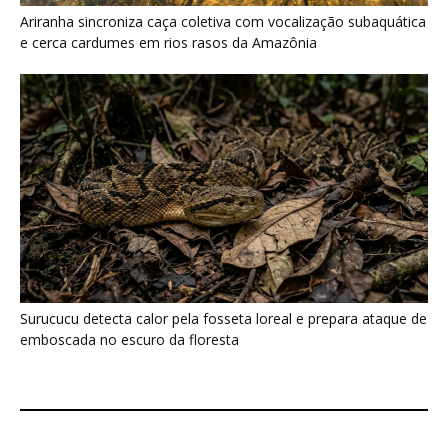
emboscada no escuro da floresta
Últimas noticias
Araponga combina caixa torácica adaptada e
canto metálico para alcançar a...
7 de agosto de 2026
“A chuva carrega um inventário da copa”: o
método que encontrou...
7 de agosto de 2026
Curicaca enfia o bico curvo no solo mole e
encontra presas...
7 de agosto de 2026