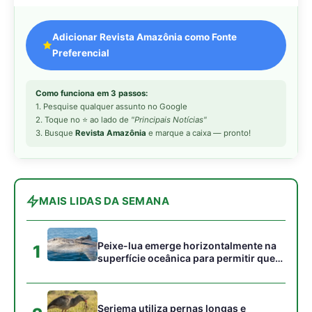
Peixe-lua emerge horizontalmente na
1
superfície oceânica para permitir que
aves marinhas removam ectoparasitas
acumulados em sua pele
Seriema utiliza pernas longas e
2
arremessa serpentes contra rochas
para subjugar presas peçonhentas nos
campos
Poraquê sincroniza descargas
3
elétricas em grupo para amplificar
campo elétrico e atordoar cardumes de
peixes maiores na Amazônia
Ariranha sincroniza caça coletiva com
4
vocalização subaquática e cerca
cardumes em rios rasos da Amazônia
Surucucu detecta calor pela fosseta
5
loreal e prepara ataque de emboscada
no escuro da floresta