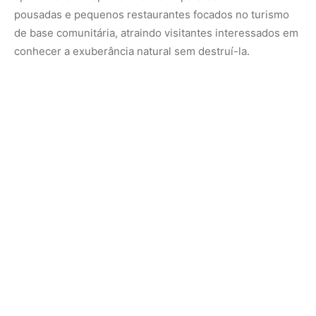
Essa diversidade demonstra que a economia verde não
possui uma fórmula única, mas se adapta às vocações de
cada comunidade e de cada bioma. Ao receberem o
devido reconhecimento, os agricultores deixam de ser
vistos apenas como figuras vulneráveis e passam a
ocupar a posição de parceiros estratégicos na
construção de soluções duradouras para os desafios
ambientais contemporâneos.