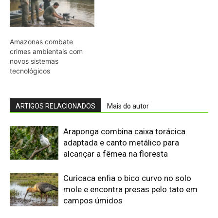
Curicaca enfia o bico curvo no solo
mole e encontra presas pelo tato em
campos úmidos
Jacaré-açu usa osteodermos
vascularizados do dorso para trocar
calor e controlar a temperatura na
Amazônia
Quero-quero usa esporão na asa em
voo rasante para afastar animais
maiores e proteger o ninho camuflado
no campo
Filhotes de tartaruga-da-amazônia
vocalizam dentro do ovo e sincronizam
a saída coletiva do ninho até a água