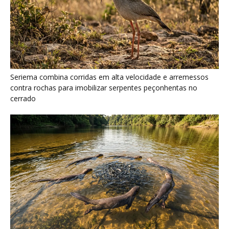
Ariranha sincroniza caça coletiva com vocalização subaquática
e cerca cardumes em rios rasos da Amazônia
Surucucu detecta calor pela fosseta loreal e prepara ataque de