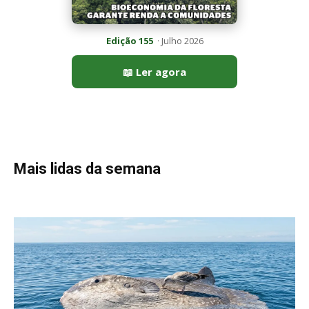
Peixe-lua emerge horizontalmente na superfície oceânica para
permitir que aves marinhas removam ectoparasitas
acumulados em sua pele