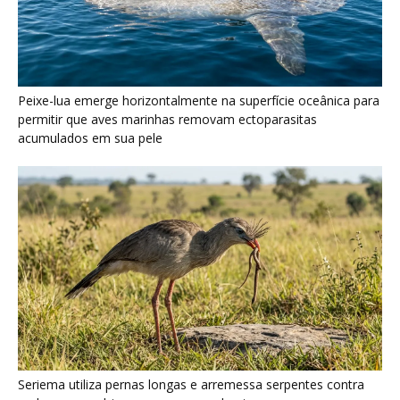
Seriema utiliza pernas longas e arremessa serpentes contra
rochas para subjugar presas peçonhentas nos campos
Poraquê sincroniza descargas elétricas em grupo para
amplificar campo elétrico e atordoar cardumes de peixes
maiores na Amazônia