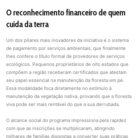
viva pode ser mais rentável do que a sua derrubada.
O alcance social do programa impressiona pela rapidez
com que as inscrições se multiplicaram, atingindo
milhares de famílias dispostas a converter suas práticas
tradicionais em modelos passíveis de remuneração. Os
recursos distribuídos funcionam como um combustível
para a economia local, permitindo que os beneficiários
reinvestam em suas propriedades e diversifiquem suas
fontes de renda. Essa abordagem quebra a velha
dicotomia entre produzir e preservar, mostrando que
ambos os objetivos podem caminhar juntos se houver o
devido incentivo financeiro.