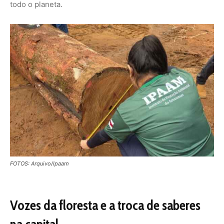
Vozes da floresta e a troca de saberes
na capital
Paralelamente aos atos solenes, a Casa da ONU abrigou
um espaço dedicado exclusivamente à escuta e ao
diálogo entre os beneficiários do programa. A roda de
conversa reuniu homens e mulheres que compartilharam
suas trajetórias de vida e as transformações sentidas
após o ingresso no projeto. Para além do suporte
financeiro, o encontro serviu para fortalecer redes de
apoio e consolidar o sentimento de pertencimento a uma
causa maior.
Os depoimentos colhidos revelam a diversidade de