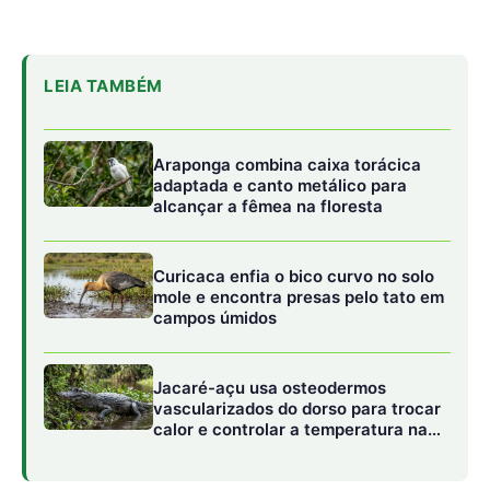
Jacaré-açu usa osteodermos
vascularizados do dorso para trocar
calor e controlar a temperatura na
Amazônia
O reconhecimento financeiro de quem
cuida da terra
Um dos pilares mais inovadores da iniciativa é o sistema
de pagamento por serviços ambientais, que finalmente
lhes confere o título formal de provedores de serviços
ecológicos. Pequenos proprietários de oito estados que
compõem a região receberam certificados que atestam
seu papel essencial na manutenção da floresta em pé.
Essa modalidade foca diretamente no estímulo à
manutenção da vegetação nativa, provando que a floresta