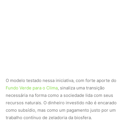
necessária na forma como a sociedade lida com seus
recursos naturais. O dinheiro investido não é encarado
como subsídio, mas como um pagamento justo por um
trabalho contínuo de zeladoria da biosfera.
A continuidade e a expansão dessa rede de proteção
dependem agora da capacidade de manter o fluxo de
recursos e o engajamento político nas três esferas de
governo. Enquanto as diretrizes são traçadas nos
gabinetes e conferências internacionais, a verdadeira
barreira contra a degradação continua sendo erguida
diariamente pelas mãos das famílias que escolheram
viver em harmonia com a mata.
Nunca perca uma notícia da Amazônia
🌿
Controle o que você vê no Google