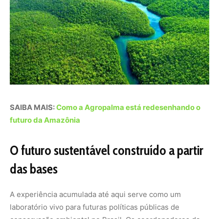
das bases
A experiência acumulada até aqui serve como um
laboratório vivo para futuras políticas públicas de
conservação ambiental no Brasil. Os coordenadores da
iniciativa reforçam que o trabalho com o meio ambiente
exige persistência, justamente por lidar com processos
complexos que envolvem hábitos culturais e sistemas
econômicos enraizados. Os participantes do programa
são incentivados a atuar como verdadeiros
multiplicadores, compartilhando o conhecimento
adquirido com seus vizinhos e expandindo a mancha de
preservação.