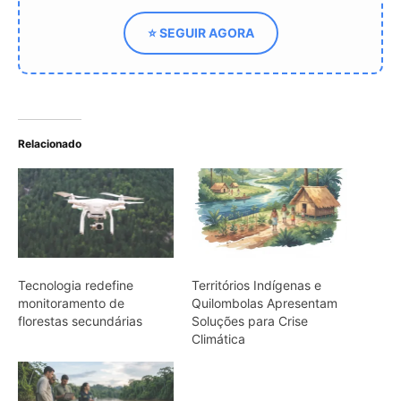
monitoramento de
Quilombolas Apresentam
florestas secundárias
Soluções para Crise
Climática
Amazonas combate
crimes ambientais com
novos sistemas
tecnológicos
ARTIGOS RELACIONADOS
Mais do autor
Araponga combina caixa torácica
adaptada e canto metálico para
alcançar a fêmea na floresta