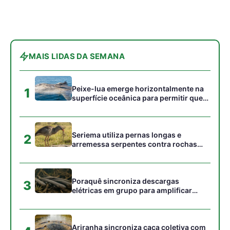
MAIS LIDAS DA SEMANA
Peixe-lua emerge horizontalmente na
1
superfície oceânica para permitir que
aves marinhas removam ectoparasitas
acumulados em sua pele
Seriema utiliza pernas longas e
2
arremessa serpentes contra rochas
para subjugar presas peçonhentas nos
campos
Poraquê sincroniza descargas
3
elétricas em grupo para amplificar
campo elétrico e atordoar cardumes de
peixes maiores na Amazônia
Ariranha sincroniza caça coletiva com