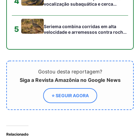
4
vocalização subaquática e cerca
cardumes em rios rasos da Amazônia
Seriema combina corridas em alta
5
velocidade e arremessos contra rochas
para imobilizar serpentes peçonhentas
no cerrado
Gostou desta reportagem?
Siga a Revista Amazônia no Google News
⭐ SEGUIR AGORA
Relacionado