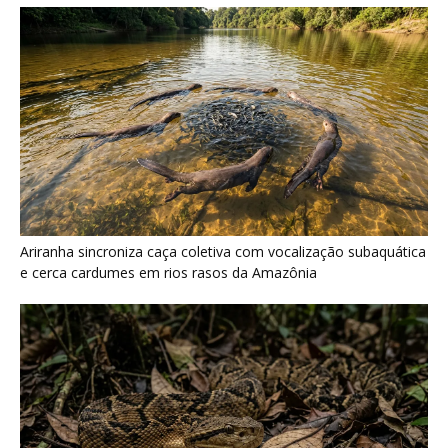
Últimas noticias
“A chuva carrega um inventário da copa”: o
método que encontrou...
7 de agosto de 2026
Araponga combina caixa torácica adaptada e
canto metálico para alcançar a...
7 de agosto de 2026
Curicaca enfia o bico curvo no solo mole e
encontra presas...
7 de agosto de 2026
A árvore que não deixa a água escapar ajuda
cientistas a...
7 de agosto de 2026