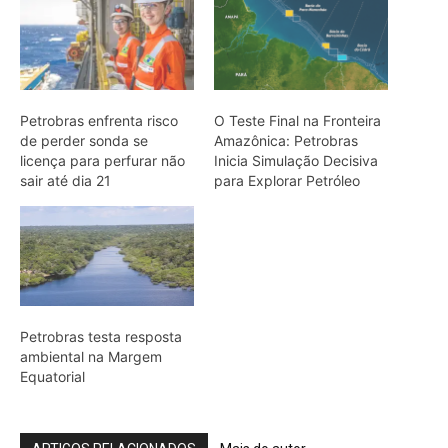
Jacaré-açu usa osteodermos
vascularizados do dorso para trocar
calor e controlar a temperatura na
Amazônia
Quero-quero usa esporão na asa em
voo rasante para afastar animais
maiores e proteger o ninho camuflado
no campo
Minerais críticos ganham Investor Day
na EXPOSIBRAM 2026
Filhotes de tartaruga-da-amazônia
vocalizam dentro do ovo e sincronizam
a saída coletiva do ninho até a água