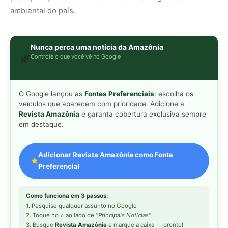
Seriema utiliza pernas longas e
2
arremessa serpentes contra rochas
para subjugar presas peçonhentas nos
campos
Poraquê sincroniza descargas
3
elétricas em grupo para amplificar
campo elétrico e atordoar cardumes de
peixes maiores na Amazônia
Ariranha sincroniza caça coletiva com
4
vocalização subaquática e cerca
cardumes em rios rasos da Amazônia
Surucucu detecta calor pela fosseta
5
loreal e prepara ataque de emboscada
no escuro da floresta
Gostou desta reportagem?