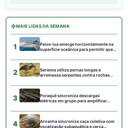
Siga a Revista Amazônia no Google News
⭐ SEGUIR AGORA
Relacionado
Petrobras enfrenta risco
O Teste Final na Fronteira
de perder sonda se
Amazônica: Petrobras
licença para perfurar não
Inicia Simulação Decisiva
sair até dia 21
para Explorar Petróleo