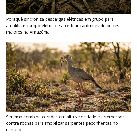
Ariranha sincroniza caça coletiva com vocalização subaquática
e cerca cardumes em rios rasos da Amazônia
Surucucu detecta calor pela fosseta loreal e prepara ataque de
emboscada no escuro da floresta