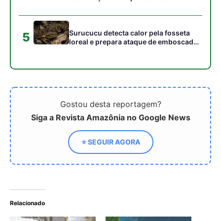
Petrobras testa resposta
ambiental na Margem
Equatorial
ARTIGOS RELACIONADOS
Mais do autor
Araponga combina caixa torácica
adaptada e canto metálico para
alcançar a fêmea na floresta
Curicaca enfia o bico curvo no solo
mole e encontra presas pelo tato em
campos úmidos