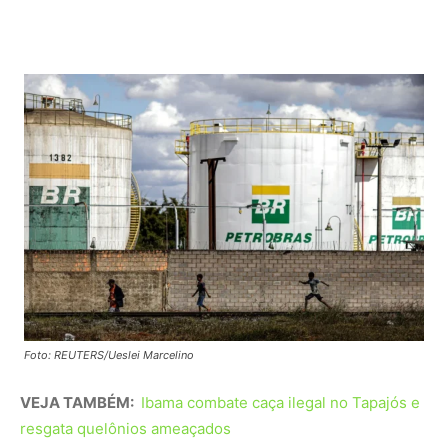
Foto: REUTERS/Ueslei Marcelino
VEJA TAMBÉM:
Ibama combate caça ilegal no Tapajós e
resgata quelônios ameaçados
Entre promessas e riscos ambientais
Apesar do entusiasmo da Petrobras e do mercado, a
exploração na Foz do Amazonas está longe de ser
consenso. Segmentos da sociedade civil e parte do
próprio governo expressam preocupação com os riscos
socioambientais associados ao projeto. A região é
considerada de alta relevância ecológica, abrigando
ecossistemas marinhos únicos e comunidades costeiras
vulneráveis a impactos de larga escala.
Esse dilema se intensificou em 2023, quando o Ibama
negou a licença inicial da Petrobras. Na época, a decisão