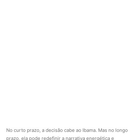
em destaque.
Adicionar Revista Amazônia como Fonte
Preferencial
Como funciona em 3 passos:
1. Pesquise qualquer assunto no Google
2. Toque no ⭐ ao lado de
"Principais Notícias"
3. Busque
Revista Amazônia
e marque a caixa — pronto!
MAIS LIDAS DA SEMANA
Peixe-lua emerge horizontalmente na
1
superfície oceânica para permitir que
aves marinhas removam ectoparasitas
acumulados em sua pele