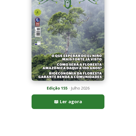
Peixe-lua emerge horizontalmente na superfície oceânica para
permitir que aves marinhas removam ectoparasitas
acumulados em sua pele
Seriema utiliza pernas longas e arremessa serpentes contra