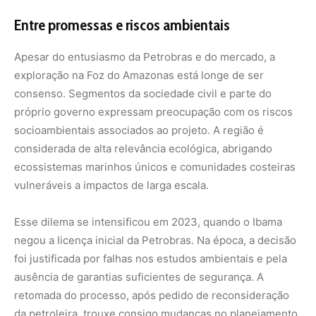
foi justificada por falhas nos estudos ambientais e pela
ausência de garantias suficientes de segurança. A
retomada do processo, após pedido de reconsideração
da petroleira, trouxe consigo mudanças no planejamento
exploratório e uma promessa de maior rigor técnico.
A aprovação parcial do simulado sinaliza um avanço, mas
não encerra a disputa em torno da exploração. Para
analistas ambientais, o parecer do Ibama reflete uma
tentativa de equilíbrio: reconhecer os esforços técnicos
da empresa, sem abrir mão de salvaguardas diante do