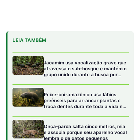
troca dentes durante toda a vida nos
rios da Amazônia
Onça-parda salta cinco metros, mia
e assobia porque seu aparelho vocal
lembra o de gatos pequenos
A engenharia diante do ciclo da vida
A construção de hidrelétricas e o represamento de
cursos d’água representam um dos maiores pontos de
fricção entre a técnica humana e a natureza selvagem. Ao
buscar o domínio sobre a energia dos rios, muitas vezes
se sacrifica a integridade das matas ciliares, aquelas
guardiãs silenciosas que protegem as margens da
erosão. Obras de grande porte alteram a morfologia
fluvial e a velocidade das correntes, desencadeando o