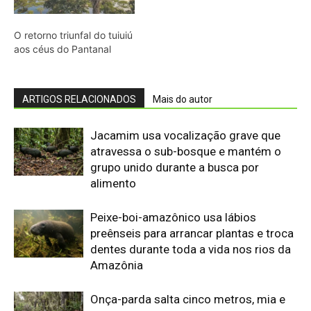
preênseis para arrancar plantas e troca
dentes durante toda a vida nos rios da
Amazônia
Onça-parda salta cinco metros, mia e
assobia porque seu aparelho vocal
lembra o de gatos pequenos
Abelhões do Reino Unido podem sofrer
mais com ondas de calor
Nem os Camelos estão aguentando a
temperatura, calor extremo mata oito
filhotes em apenas um mês
Reservas da Biosfera Freiam
Desmatamento na Amazônia
Ocidental: Estudo