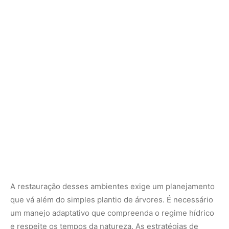
A restauração desses ambientes exige um planejamento
que vá além do simples plantio de árvores. É necessário
um manejo adaptativo que compreenda o regime hídrico
e respeite os tempos da natureza. As estratégias de
mitigação devem ser integradas, unindo o conhecimento
tradicional dos povos pantaneiros à tecnologia de ponta
em monitoramento ambiental fornecida pelo
Inpe
.
Somente através de uma visão sistêmica, que coloque a
manutenção da vida acima de ganhos imediatistas de
curto prazo, poderemos garantir que o pulso do Pantanal
continue batendo forte, sustentando a riqueza natural e
cultural que define o Brasil central perante o mundo.
Nunca perca uma notícia da Amazônia
🌿
Controle o que você vê no Google