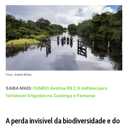
fortalecer brigadas na Caatinga e Pantanal
A perda invisível da biodiversidade e do
futuro
O impacto da degradação ambiental no Pantanal ecoa
muito além do que os olhos podem ver. A supressão das
Áreas de Preservação Permanente fragmenta corredores
ecológicos vitais, impedindo que a fauna se desloque em
busca de alimento ou parceiros para reprodução. O
desaparecimento das matas de galeria corta o
fornecimento de sementes e frutos que caem na água,
servindo de base para a dieta da ictiofauna. Quando um
peixe deixa de encontrar seu alimento na margem, toda a
cadeia alimentar, das aves até as onças-pintadas
monitoradas por organizações como o
Instituto Onça-