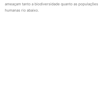
A problemática se agrava quando analisamos a segurança
hídrica. A ausência de uma zona de amortecimento
vegetal permite que defensivos agrícolas e poluentes
diversos alcancem diretamente os cursos d’água. Esse
fenômeno, conhecido como eutrofização, gera um
crescimento desordenado de algas que consomem o
oxigênio e impedem a passagem da luz, matando a vida
subaquática. A legislação atual, ao fragilizar a proteção
das margens, acaba por onerar o tratamento de água e