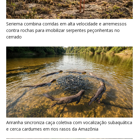
Ariranha sincroniza caça coletiva com vocalização subaquática
e cerca cardumes em rios rasos da Amazônia
Serpente escavadora brasileira Tametara mirim reescreve a
evolução dos répteis