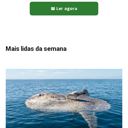
Peixe-lua emerge horizontalmente na superfície oceânica para
permitir que aves marinhas removam ectoparasitas
acumulados em sua pele