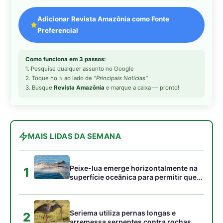
Peixe-lua emerge horizontalmente na
1
superfície oceânica para permitir que
aves marinhas removam ectoparasitas
acumulados em sua pele
Seriema utiliza pernas longas e
2
arremessa serpentes contra rochas
para subjugar presas peçonhentas nos
campos
Poraquê sincroniza descargas
3
elétricas em grupo para amplificar
campo elétrico e atordoar cardumes de
peixes maiores na Amazônia
Ariranha sincroniza caça coletiva com
4
vocalização subaquática e cerca
cardumes em rios rasos da Amazônia
Seriema combina corridas em alta
5
velocidade e arremessos contra rochas
para imobilizar serpentes peçonhentas
no cerrado