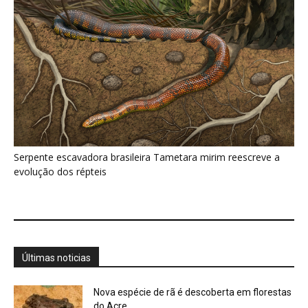
Últimas noticias
Nova espécie de rã é descoberta em florestas
do Acre
5 de agosto de 2026
Fertilizante inteligente da USP pode regenerar
solos degradados
5 de agosto de 2026
O que acontece com uma carcaça na
floresta? Um besouro pode...
5 de agosto de 2026
Um simples tapete de musgo escondia
centenas de formas de vida...
5 de agosto de 2026