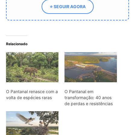
de perdas e resistências
O retorno triunfal do tuiuiú
aos céus do Pantanal
ARTIGOS RELACIONADOS
Mais do autor
Jacamim usa vocalização grave que
atravessa o sub-bosque e mantém o
grupo unido durante a busca por
alimento
Peixe-boi-amazônico usa lábios