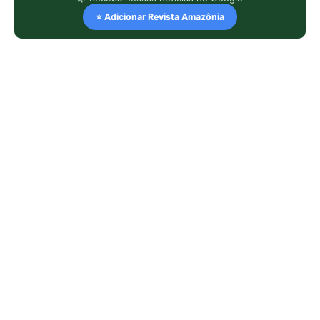
⭐ Adicionar Revista Amazônia
LEIA TAMBÉM
Jacamim usa vocalização grave que
atravessa o sub-bosque e mantém o
grupo unido durante a busca por
alimento
Peixe-boi-amazônico usa lábios
preênseis para arrancar plantas e