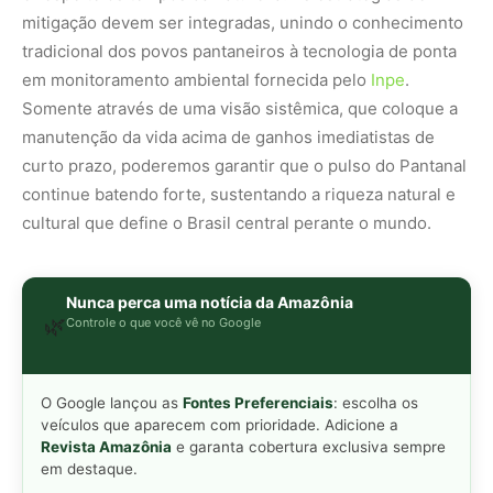
O Google lançou as
Fontes Preferenciais
: escolha os
veículos que aparecem com prioridade. Adicione a
Revista Amazônia
e garanta cobertura exclusiva sempre
em destaque.
Adicionar Revista Amazônia como Fonte
Preferencial
Como funciona em 3 passos:
1. Pesquise qualquer assunto no Google
2. Toque no ⭐ ao lado de
"Principais Notícias"
3. Busque
Revista Amazônia
e marque a caixa — pronto!
MAIS LIDAS DA SEMANA