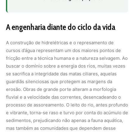
processo de assoreamento. O leito do rio, antes profundo
e vibrante, torna-se raso e turvo por conta do acúmulo de
sedimentos, prejudicando não apenas a fauna aquática,
mas também as comunidades que dependem desse
recurso para sua sobrevivência básica.
Além das barragens, a malha viária impõe cicatrizes na
planície. A abertura de estradas em terrenos de alta
instabilidade geológica frequentemente ignora a vontade
das águas. O desbarrancamento de encostas e o
escoamento superficial acelerado transformam rodovias
em diques ou canais de erosão. Recentemente, o setor
de infraestrutura, pressionado pela realidade ambiental e
por estudos realizados pela
Embrapa Pantanal
, começou
a discutir projetos que buscam respeitar o fluxo
hidrológico, uma tentativa de adaptar a engenharia à
linguagem do bioma. Essa mudança de paradigma é