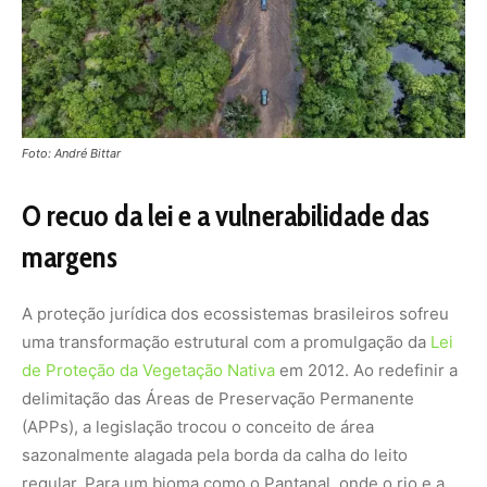
de Proteção da Vegetação Nativa
em 2012. Ao redefinir a
delimitação das Áreas de Preservação Permanente
(APPs), a legislação trocou o conceito de área
sazonalmente alagada pela borda da calha do leito
regular. Para um bioma como o Pantanal, onde o rio e a
planície são faces da mesma moeda, essa distinção
técnica reduziu drasticamente as faixas de proteção real.
Ignorar a extensão do pulso de inundação na letra da lei é
como tentar proteger um coração sem considerar as
artérias que o alimentam.
Essa redução da blindagem legal abre caminho para
intervenções justificadas pela utilidade pública em zonas
de extrema sensibilidade. Embora tais serviços sejam
vitais, sua implementação em áreas de preservação sem
critérios rigorosos remove a camada protetora que
estabiliza o solo contra as intempéries. Sem a vegetação