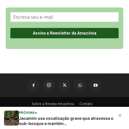
Sobre a Revista Amazônia
Contato
Política de Privacidade, LGPD e RGPD
Termos de Serviço
Últimas Notícias
🌎 Español
©
PRÓXIMA ▸
×
Jacamim usa vocalização grave que atravessa o
sub-bosque e mantém…