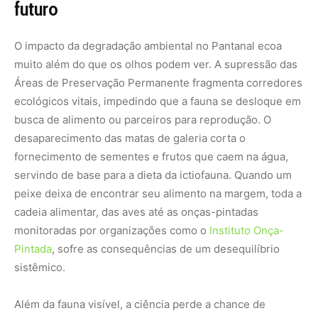
Pintada
, sofre as consequências de um desequilíbrio
sistêmico.
Além da fauna visível, a ciência perde a chance de
descobrir curas e soluções em plantas medicinais que
desaparecem antes mesmo de serem catalogadas. A
degradação desses refúgios biológicos representa uma
perda irreparável de material genético e potencial
farmacêutico. O aquecimento local, potencializado pela
perda da sombra e da umidade das florestas ciliares,
agrava o efeito estufa e altera o microclima de toda a
região centro-oeste. Preservar o Pantanal com o apoio
de entidades como o
Instituto Homem Pantaneiro
não é
apenas um ato de conservação romântica, mas uma
estratégia de sobrevivência climática e segurança
hídrica.