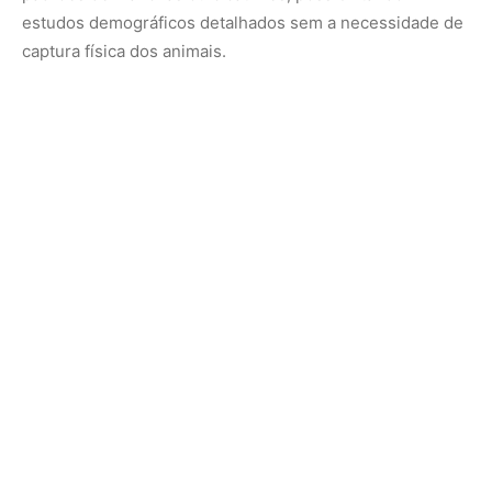
Monitoramento acústico e a orquestra da
floresta
A bioacústica emergiu como uma ferramenta poderosa
para medir a saúde de um ecossistema. Sensores de
áudio de baixo custo e alta autonomia são instalados em
diferentes estratos da floresta para gravar a “paisagem
sonora”. Segundo pesquisas, cada ambiente possui uma