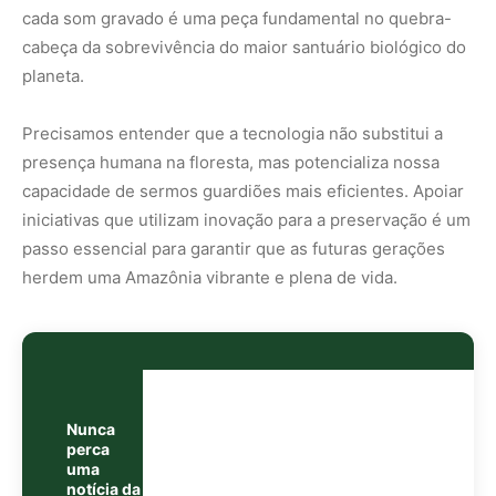
Nunca
perca
uma
notícia da
🌿
Amazônia
Controle o
que você vê
no Google
O Google lançou as
Fontes Preferenciais
: escolha os
veículos que aparecem com prioridade. Adicione a
Revista Amazônia
e garanta cobertura exclusiva sempre
em destaque.
Adicionar Revista Amazônia como Fonte