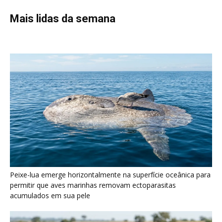
Peixe-lua emerge horizontalmente na superfície oceânica para
permitir que aves marinhas removam ectoparasitas
acumulados em sua pele
Seriema utiliza pernas longas e arremessa serpentes contra
rochas para subjugar presas peçonhentas nos campos