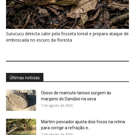
7 de agosto de 2026
Martim-pescador ajusta dois focos na retina
para corrigir a refração e...
7 de agosto de 2026
Energia renovável avança, mas milhões
seguem no escuro
7 de agosto de 2026
Bico do tucano-toco atua como radiador e
dissipa calor pela circulação...
7 de agosto de 2026
Casal de joão-de-barro constrói ninho novo a
cada estação e deixa...
7 de agosto de 2026