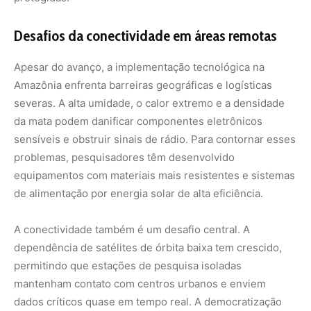
A conectividade também é um desafio central. A
dependência de satélites de órbita baixa tem crescido,
permitindo que estações de pesquisa isoladas
mantenham contato com centros urbanos e enviem
dados críticos quase em tempo real. A democratização
dessas ferramentas é vital para que comunidades
tradicionais e populações indígenas também possam
utilizar a tecnologia em benefício da vigilância de seus
territórios, unindo o conhecimento ancestral às
inovações do século 21.
O papel da ciência cidadã e plataformas digitais
A conservação da Amazônia não depende apenas de
cientistas, mas também do engajamento da sociedade
global. Aplicativos de ciência cidadã permitem que guias
de turismo, moradores locais e visitantes registrem