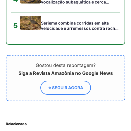
Relacionado
Técnica inovadora acha
Drones plantam árvores e
41.000 tartarugas no Rio
revolucionam o
Guaporé na Amazônia
reflorestamento