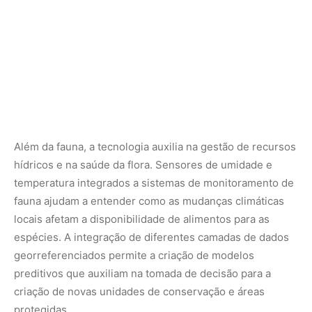
espécies. A integração de diferentes camadas de dados
georreferenciados permite a criação de modelos
preditivos que auxiliam na tomada de decisão para a
criação de novas unidades de conservação e áreas
protegidas.
Desafios da conectividade em áreas remotas
Apesar do avanço, a implementação tecnológica na
Amazônia enfrenta barreiras geográficas e logísticas
severas. A alta umidade, o calor extremo e a densidade
da mata podem danificar componentes eletrônicos
sensíveis e obstruir sinais de rádio. Para contornar esses
problemas, pesquisadores têm desenvolvido
equipamentos com materiais mais resistentes e sistemas
de alimentação por energia solar de alta eficiência.