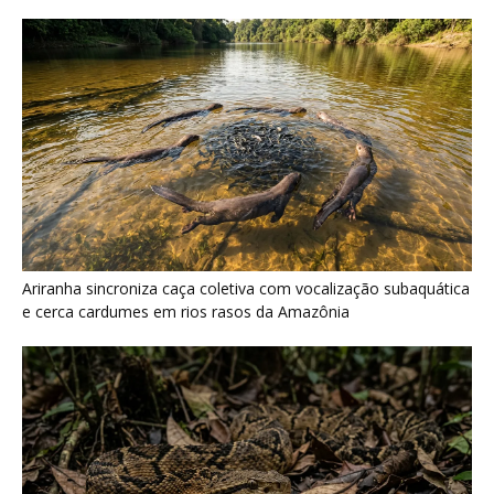
Surucucu detecta calor pela fosseta loreal e prepara ataque de
emboscada no escuro da floresta
Últimas noticias
Ossos de mamute-lanoso surgem às
margens do Danúbio na seca