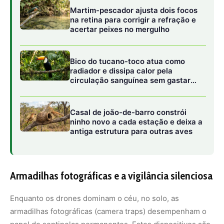
Armadilhas fotográficas e a vigilância silenciosa
Enquanto os drones dominam o céu, no solo, as
armadilhas fotográficas (camera traps) desempenham o
papel de sentinelas permanentes. Estes dispositivos são
acionados por sensores de movimento e calor,
capturando imagens de animais que raramente são vistos
por humanos devido ao seu comportamento arredio ou
hábitos noturnos. Estudos indicam que o uso dessas
câmeras tem sido fundamental para o registro de
espécies consideradas raras ou em perigo de extinção.
A evolução dessas câmeras inclui agora a transmissão de
dados em tempo real. Em áreas com conectividade via
satélite, a imagem capturada é enviada instantaneamente
para servidores centrais, onde algoritmos de inteligência
artificial realizam a triagem automática. Esse processo