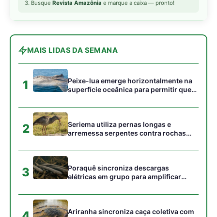
Poraquê sincroniza descargas
3
elétricas em grupo para amplificar
campo elétrico e atordoar cardumes de
peixes maiores na Amazônia
Ariranha sincroniza caça coletiva com
4
vocalização subaquática e cerca
cardumes em rios rasos da Amazônia
Seriema combina corridas em alta
5
velocidade e arremessos contra rochas
para imobilizar serpentes peçonhentas
no cerrado
Gostou desta reportagem?
Siga a Revista Amazônia no Google News
⭐ SEGUIR AGORA