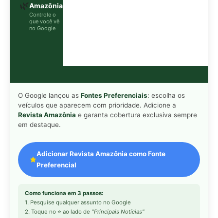
Preferencial
Como funciona em 3 passos:
1. Pesquise qualquer assunto no Google
2. Toque no ⭐ ao lado de
"Principais Notícias"
3. Busque
Revista Amazônia
e marque a caixa — pronto!
MAIS LIDAS DA SEMANA
Peixe-lua emerge horizontalmente na
1
superfície oceânica para permitir que
aves marinhas removam ectoparasitas
acumulados em sua pele
Seriema utiliza pernas longas e
2
arremessa serpentes contra rochas
para subjugar presas peçonhentas nos
campos