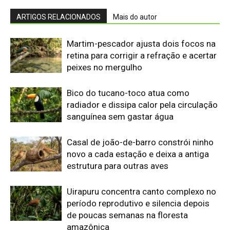
Uirapuru concentra canto complexo no
período reprodutivo e silencia depois
de poucas semanas na floresta
amazônica
Arara-azul usa oco de manduvi velho e
depende da anta para renovar árvores
no Pantanal
Mucurana resiste ao veneno da
jararaca, usa dente posterior sulcado e
mata serpentes por constrição