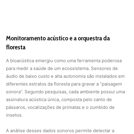
assinatura acústica única, composta pelo canto de
pássaros, vocalizações de primatas e o zumbido de
insetos.
A análise desses dados sonoros permite detectar a
presença de espécies bioindicadoras, que são as
primeiras a desaparecer quando um ambiente sofre
estresse. Além disso, a tecnologia acústica é uma aliada
no combate a atividades ilícitas. Sensores inteligentes
podem ser treinados para reconhecer o som de
motosserras, tiros ou motores de barcos, emitindo
alertas imediatos para as autoridades ambientais. Esta
rede de “ouvidos digitais” cria um escudo invisível sobre
vastas extensões de terra que seriam impossíveis de
patrulhar fisicamente.
Inteligência artificial e processamento de