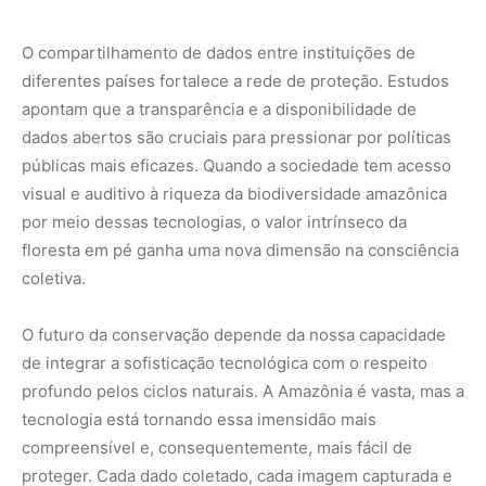
de integrar a sofisticação tecnológica com o respeito
profundo pelos ciclos naturais. A Amazônia é vasta, mas a
tecnologia está tornando essa imensidão mais
compreensível e, consequentemente, mais fácil de
proteger. Cada dado coletado, cada imagem capturada e
cada som gravado é uma peça fundamental no quebra-
cabeça da sobrevivência do maior santuário biológico do
planeta.
Precisamos entender que a tecnologia não substitui a
presença humana na floresta, mas potencializa nossa
capacidade de sermos guardiões mais eficientes. Apoiar
iniciativas que utilizam inovação para a preservação é um
passo essencial para garantir que as futuras gerações
herdem uma Amazônia vibrante e plena de vida.