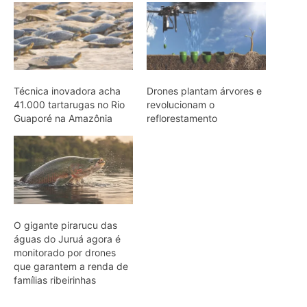
O gigante pirarucu das
águas do Juruá agora é
monitorado por drones
que garantem a renda de
famílias ribeirinhas
ARTIGOS RELACIONADOS
Mais do autor
Martim-pescador ajusta dois focos na
retina para corrigir a refração e acertar
peixes no mergulho
Bico do tucano-toco atua como
radiador e dissipa calor pela circulação
sanguínea sem gastar água
Casal de joão-de-barro constrói ninho
novo a cada estação e deixa a antiga
estrutura para outras aves