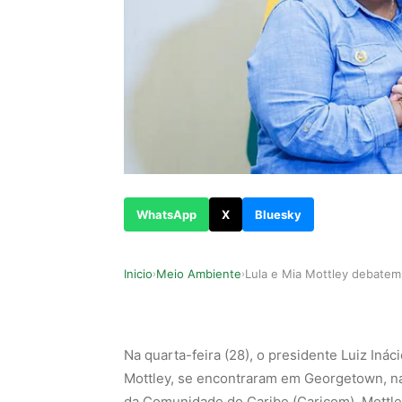
WhatsApp
X
Bluesky
Inicio
Meio Ambiente
›
›
Na quarta-feira (28), o presidente Luiz Inác
Mottley, se encontraram em Georgetown, n
da Comunidade do Caribe (Caricom). Mottl