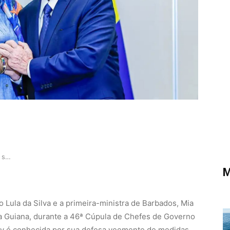
Lula e Mia Mottley debatem sobre mudanças climá…
M
io Lula da Silva e a primeira-ministra de Barbados, Mia
a Guiana, durante a 46ª Cúpula de Chefes de Governo
ey é conhecida por sua defesa veemente de medidas