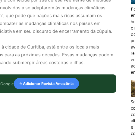
envolvidos a se adaptarem às mudanças climáticas
Pe
e
town”, que pede que nações mais ricas assumam os
h
combater as mudanças climáticas nos países em
e 
iciativa em seu discurso de encerramento da cúpula.
oc
pe
a
à cidade de Curitiba, está entre os locais mais
r
tas para as próximas décadas. Essas mudanças podem
ec
ando submergir áreas costeiras e ilhas.
a
e
 Google
⭐ Adicionar Revista Amazônia
S
c
co
al
e
co