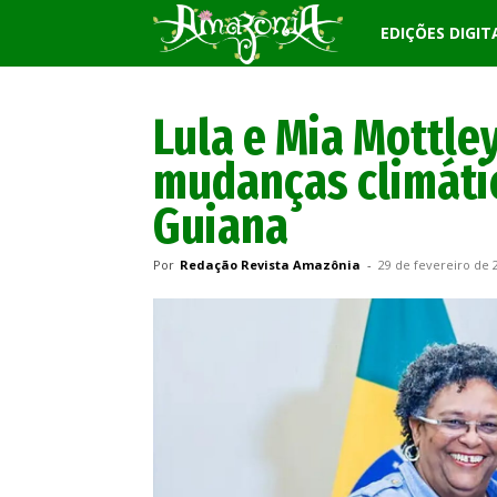
Revista
EDIÇÕES DIGIT
Amazônia
Lula e Mia Mottle
mudanças climáti
Guiana
Por
Redação Revista Amazônia
-
29 de fevereiro de 