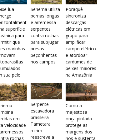
ixe-lua
Seriema utiliza
Poraquê
merge
pernas longas
sincroniza
orizontalment
e arremessa
descargas
na superfície
serpentes
elétricas em
eânica para
contra rochas
grupo para
rmitir que
para subjugar
amplificar
ves marinhas
presas
campo elétrico
emovam
peçonhentas
e atordoar
toparasitas
nos campos
cardumes de
cumulados
peixes maiores
m sua pele
na Amazônia
Serpente
eriema
Como a
escavadora
ombina
majestosa
brasileira
rridas em
onça pintada
Tametara
ta velocidade
protege as
mirim
 arremessos
margens dos
reescreve a
ntra rochas
rios e sustenta