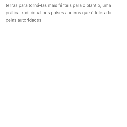
Na Amazônia brasileira, os incêndios provocados tanto
por agricultores de subsistência quanto pela indústria do
agronegócio para limpar a floresta para criação de gado
ou plantações foram alimentados pela pior seca da
história recente do país.
O presidente Luiz Inácio Lula da Silva, que prometeu
acabar com o desmatamento ilegal na Amazônia até
2030, considera que a maioria dos incêndios tem origem