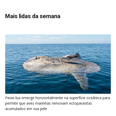
Peixe-lua emerge horizontalmente na superfície oceânica para
permitir que aves marinhas removam ectoparasitas
acumulados em sua pele
Seriema utiliza pernas longas e arremessa serpentes contra
rochas para subjugar presas peçonhentas nos campos