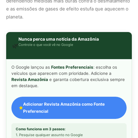
Adicionar Revista Amazônia como Fonte
Preferencial
Como funciona em 3 passos:
1. Pesquise qualquer assunto no Google
2. Toque no ⭐ ao lado de
"Principais Notícias"
3. Busque
Revista Amazônia
e marque a caixa — pronto!
MAIS LIDAS DA SEMANA
Peixe-lua emerge horizontalmente na
1
superfície oceânica para permitir que
aves marinhas removam ectoparasitas
acumulados em sua pele
Seriema utiliza pernas longas e
2
arremessa serpentes contra rochas
para subjugar presas peçonhentas nos