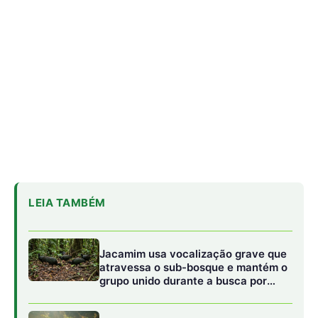
Jacamim usa vocalização grave que
atravessa o sub-bosque e mantém o
grupo unido durante a busca por
alimento
Peixe-boi-amazônico usa lábios
preênseis para arrancar plantas e
troca dentes durante toda a vida nos
rios da Amazônia
Onça-parda salta cinco metros, mia
e assobia porque seu aparelho vocal
lembra o de gatos pequenos
Berenguer culpou as mudanças climáticas por tornar a
Amazônia “altamente inflamável”.