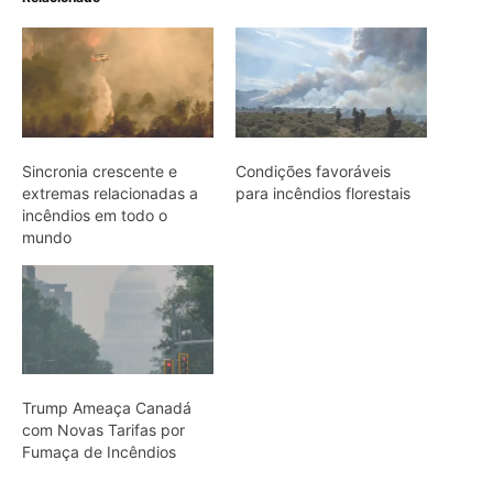
Trump Ameaça Canadá
com Novas Tarifas por
Fumaça de Incêndios
ARTIGOS RELACIONADOS
Mais do autor
Jacamim usa vocalização grave que
atravessa o sub-bosque e mantém o
grupo unido durante a busca por
alimento
Peixe-boi-amazônico usa lábios
preênseis para arrancar plantas e troca
dentes durante toda a vida nos rios da
Amazônia
Onça-parda salta cinco metros, mia e