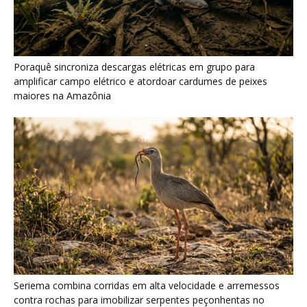
Seriema combina corridas em alta velocidade e arremessos
contra rochas para imobilizar serpentes peçonhentas no
cerrado
Ariranha sincroniza caça coletiva com vocalização subaquática
e cerca cardumes em rios rasos da Amazônia