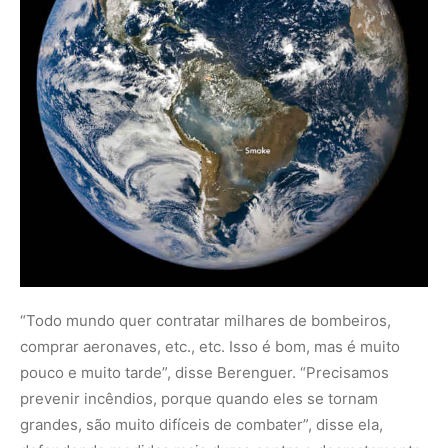
comprar aeronaves, etc., etc. Isso é bom, mas é muito
pouco e muito tarde”, disse Berenguer. “Precisamos
prevenir incêndios, porque quando eles se tornam
grandes, são muito difíceis de combater”, disse ela,
defendendo medidas mais duras contra o desmatamento
e as emissões de gases de efeito estufa que aquecem o
planeta.
Nunca perca uma notícia da Amazônia
🌿
Controle o que você vê no Google
O Google lançou as
Fontes Preferenciais
: escolha os
veículos que aparecem com prioridade. Adicione a
Revista Amazônia
e garanta cobertura exclusiva sempre
em destaque.