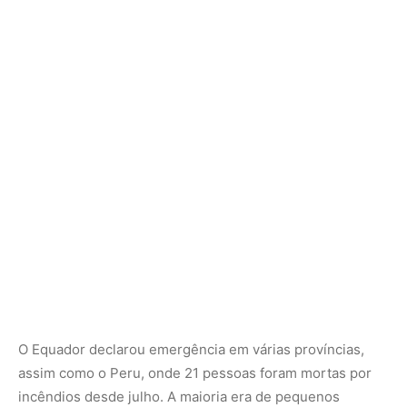
O Equador declarou emergência em várias províncias,
assim como o Peru, onde 21 pessoas foram mortas por
incêndios desde julho. A maioria era de pequenos
agricultores.
Vários incêndios também estão ocorrendo na Argentina e
na Colômbia, em extremos opostos do continente.
O que está causando os incêndios?
Especialistas e autoridades nacionais apontam para uma
combinação de fatores combustíveis, principalmente
secas agravadas pelas mudanças climáticas e agricultura
de corte e queima.