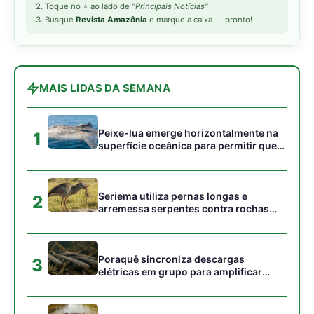
campos
Poraquê sincroniza descargas
3
elétricas em grupo para amplificar
campo elétrico e atordoar cardumes de
peixes maiores na Amazônia
Ariranha sincroniza caça coletiva com
4
vocalização subaquática e cerca
cardumes em rios rasos da Amazônia
Seriema combina corridas em alta
5
velocidade e arremessos contra rochas
para imobilizar serpentes peçonhentas
no cerrado
Gostou desta reportagem?
Siga a Revista Amazônia no Google News
⭐ SEGUIR AGORA