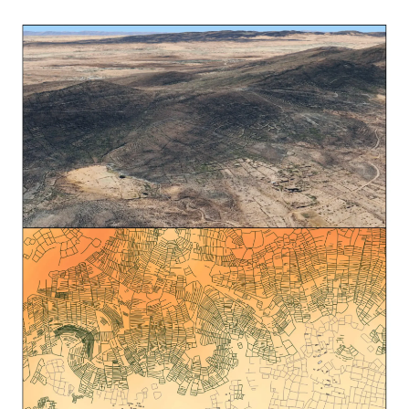
Moradores de muitas cidades brasileiras estão
apresentando problemas respiratórios e outros sintomas,
como ardência nos olhos. Na Bolívia, as autoridades de
saúde recomendaram que as pessoas usassem máscaras
faciais devido à má qualidade do ar. As economias da
região também estão sentindo o impacto. As perdas no
setor agrícola brasileiro somaram US$ 2,7 bilhões entre
junho e agosto, principalmente nas colheitas de cana-de-