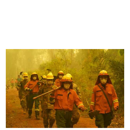
No Brasil, as chamas consumiram 40,2 milhões de
hectares (99 milhões de acres) de vegetação este ano,
muito acima da média de 31 milhões de hectares em cada
um dos últimos 10 anos, de acordo com a Copérnicos.
Uma dúzia de bombeiros morreram em serviço, de
acordo com a mídia local.
No Equador, o prefeito da capital Quito declarou esta
semana que a cidade andina estava “sob ataque” de 27
incêndios que forçaram a evacuação de mais de 100
famílias antes de serem controlados.