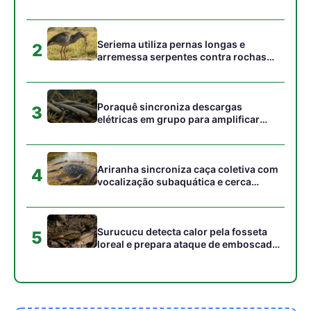
aves marinhas removam ectoparasitas
acumulados em sua pele
Seriema utiliza pernas longas e
2
arremessa serpentes contra rochas
para subjugar presas peçonhentas nos
campos
Poraquê sincroniza descargas
3
elétricas em grupo para amplificar
campo elétrico e atordoar cardumes de
peixes maiores na Amazônia
Ariranha sincroniza caça coletiva com
4
vocalização subaquática e cerca
cardumes em rios rasos da Amazônia
Surucucu detecta calor pela fosseta
5
loreal e prepara ataque de emboscada
no escuro da floresta