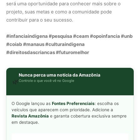
será uma oportunidade para conhecer mais sobre o
projeto, suas metas e como a comunidade pode
contribuir para o seu sucesso.
#infanciaindigena #pesquisa #ceam #opoinfancia #unb
#coiab #manaus #culturaindigena
#direitosdascriancas #futuromelhor
Nunca perca uma notícia da Amazônia
🌿
Controle o que você vê no Google
O Google lançou as
Fontes Preferenciais
: escolha os
veículos que aparecem com prioridade. Adicione a
Revista Amazônia
e garanta cobertura exclusiva sempre
em destaque.