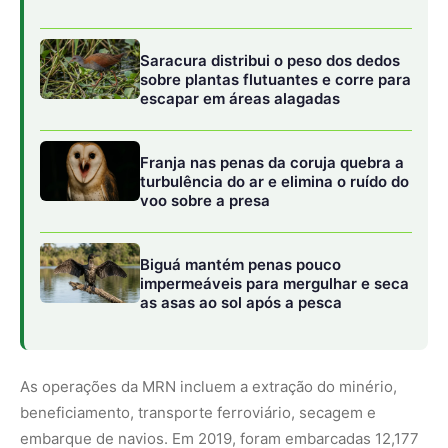
As operações da MRN incluem a extração do minério,
beneficiamento, transporte ferroviário, secagem e
embarque de navios. Em 2019, foram embarcadas 12,177
milhões de toneladas de minério, com a maior parte
destinada à América do Sul.
A exploração mineral em Oriximiná tem gerado uma
disputa pelo uso da floresta, colocando em oposição as
comunidades tradicionais e a exploração mineral
empresarial em larga escala. O aumento progressivo das
áreas de extração tem resultado na destruição de
florestas que eram fonte de alimento e renda para
diversas famílias quilombolas e ribeirinhas.