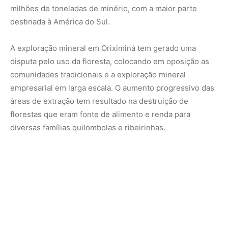
O quilombo Boa Vista, localizado no Alto Trombetas, foi o