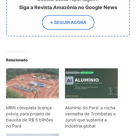
MRN conquista licença
Alumínio do Pará: a rocha
prévia para projeto de
vermelha de Trombetas e
bauxita de R$ 5 bilhões
Juruti que sustenta a
no Pará
indústria global
Pará deve atrair US$ 14,7
bilhões em mineração até
2030
ARTIGOS RELACIONADOS
Mais do autor
O que os pequenos mamíferos revelam
quando a floresta vira uma ilha cercada