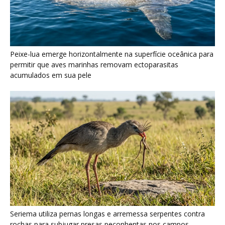
Seriema utiliza pernas longas e arremessa serpentes contra
rochas para subjugar presas peçonhentas nos campos
Poraquê sincroniza descargas elétricas em grupo para
amplificar campo elétrico e atordoar cardumes de peixes
maiores na Amazônia