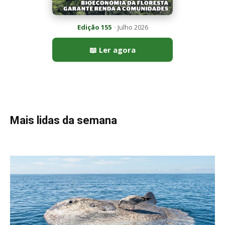
Peixe-lua emerge horizontalmente na superfície oceânica para
permitir que aves marinhas removam ectoparasitas
acumulados em sua pele