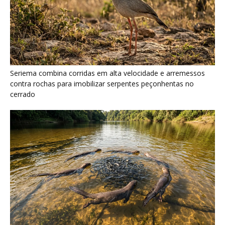
Ariranha sincroniza caça coletiva com vocalização subaquática
e cerca cardumes em rios rasos da Amazônia
Surucucu detecta calor pela fosseta loreal e prepara ataque de