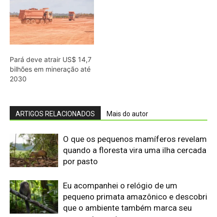
por pasto
Eu acompanhei o relógio de um
pequeno primata amazônico e descobri
que o ambiente também marca seu
comportamento
Saracura distribui o peso dos dedos
sobre plantas flutuantes e corre para
escapar em áreas alagadas
O segredo dos barrancos de sal que
reúne antas, macacos e porcos-do-
mato na Amazônia
Franja nas penas da coruja quebra a
turbulência do ar e elimina o ruído do
voo sobre a presa