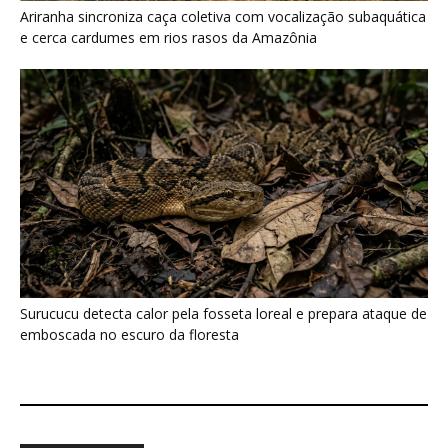
emboscada no escuro da floresta
Últimas noticias
Cientistas descobriram que a Amazônia "fala"
durante a seca por meio...
7 de agosto de 2026
O que os pequenos mamíferos revelam
quando a floresta vira uma...
7 de agosto de 2026
Eu acompanhei o relógio de um pequeno
primata amazônico e descobri...
7 de agosto de 2026