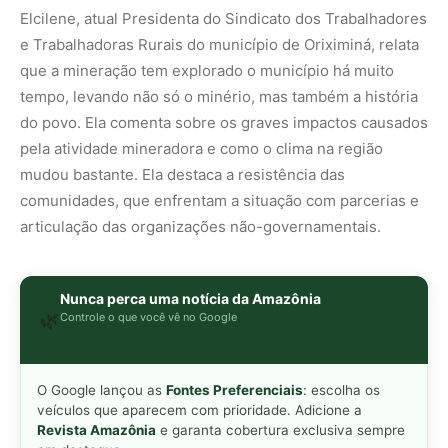
O Google lançou as
Fontes Preferenciais
: escolha os
veículos que aparecem com prioridade. Adicione a
Revista Amazônia
e garanta cobertura exclusiva sempre
em destaque.
Adicionar Revista Amazônia como Fonte
Preferencial
Como funciona em 3 passos:
1. Pesquise qualquer assunto no Google
2. Toque no ⭐ ao lado de
"Principais Notícias"
3. Busque
Revista Amazônia
e marque a caixa — pronto!