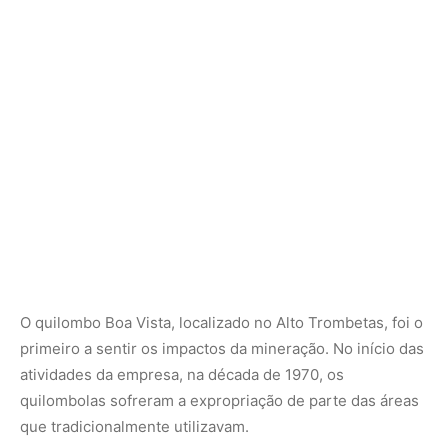
primeiro a sentir os impactos da mineração. No início das
atividades da empresa, na década de 1970, os
quilombolas sofreram a expropriação de parte das áreas
que tradicionalmente utilizavam.
A mineração tem causado graves danos socioambientais,
incluindo a restrição de acesso à água potável, o
surgimento de novas doenças e a diminuição do
pescado. Os moradores relatam mudanças na coloração
dos cursos d’água e o rebaixamento dos níveis dos
igarapés, dificultando o acesso à água de qualidade e
impactando a atividade pesqueira.
A destruição das florestas pela mineração tem impactado
a segurança alimentar das comunidades quilombolas e
ribeirinhas. As famílias perdem porções de floresta que
garantem alimento e renda. Além disso, os comunitários