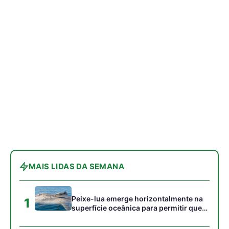
Peixe-lua emerge horizontalmente na
1
superfície oceânica para permitir que
aves marinhas removam ectoparasitas
acumulados em sua pele
Seriema utiliza pernas longas e
2
arremessa serpentes contra rochas
para subjugar presas peçonhentas nos
campos
Poraquê sincroniza descargas
3
elétricas em grupo para amplificar
campo elétrico e atordoar cardumes de
peixes maiores na Amazônia
Ariranha sincroniza caça coletiva com
4
vocalização subaquática e cerca
cardumes em rios rasos da Amazônia
Seriema combina corridas em alta
5
velocidade e arremessos contra rochas