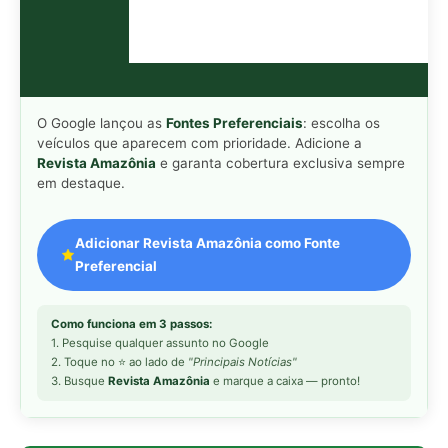
1. Pesquise qualquer assunto no Google
2. Toque no ⭐ ao lado de
"Principais Notícias"
3. Busque
Revista Amazônia
e marque a caixa — pronto!
MAIS LIDAS DA SEMANA
Peixe-lua emerge horizontalmente na
1
superfície oceânica para permitir que
aves marinhas removam ectoparasitas
acumulados em sua pele
Seriema utiliza pernas longas e
2
arremessa serpentes contra rochas
para subjugar presas peçonhentas nos
campos
Poraquê sincroniza descargas
3
elétricas em grupo para amplificar
campo elétrico e atordoar cardumes de