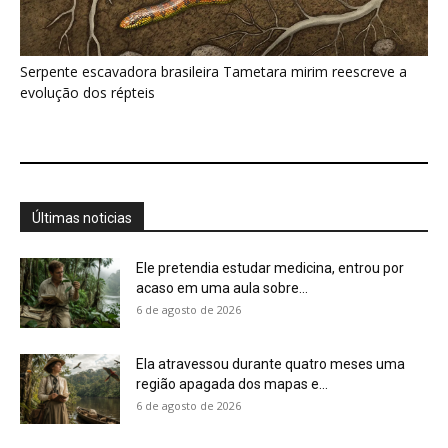
Ela atravessou durante quatro meses uma
região apagada dos mapas e...
6 de agosto de 2026
Genoma completo do mandarim revela genes
ocultos da fala
6 de agosto de 2026
Eu pensava que beija-flores viviam apenas de
néctar, mas descobri o...
6 de agosto de 2026
Colhereiro varre a água com o bico e fecha
por toque...
6 de agosto de 2026