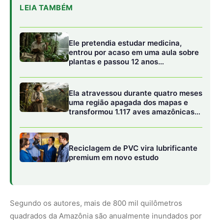
Segundo os autores, mais de 800 mil quilômetros
quadrados da Amazônia são anualmente inundados por
seis meses, criando condições anaeróbicas favoráveis à
decomposição da matéria orgânica e consequente
emissão de metano. Essas áreas podem responder por
até 29% das emissões globais desse gás. Em contraste,
as florestas de terra firme desempenham papel crucial na
absorção do metano da atmosfera, ajudando a regular o
equilíbrio do gás na região.
Impacto das mudanças climáticas
A pesquisadora Júlia Brandão Gontijo, uma das autoras
do estudo e atualmente pós-doutoranda na Universidade