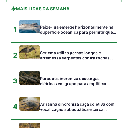
peixes maiores na Amazônia
Ariranha sincroniza caça coletiva com
4
vocalização subaquática e cerca
cardumes em rios rasos da Amazônia
Seriema combina corridas em alta
5
velocidade e arremessos contra rochas
para imobilizar serpentes peçonhentas
no cerrado
Gostou desta reportagem?
Siga a Revista Amazônia no Google News
⭐ SEGUIR AGORA