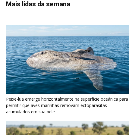
Peixe-lua emerge horizontalmente na superfície oceânica para
permitir que aves marinhas removam ectoparasitas
acumulados em sua pele
Seriema utiliza pernas longas e arremessa serpentes contra
rochas para subjugar presas peçonhentas nos campos