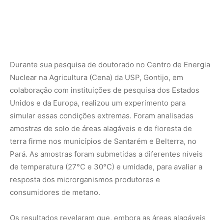
de temperatura (27°C e 30°C) e umidade, para avaliar a
resposta dos microrganismos produtores e
consumidores de metano.
Os resultados revelaram que, embora as áreas alagáveis
tenham mostrado resiliência, com aumento no número de
microrganismos produtores de metano, as florestas de
terra firme apresentaram uma queda significativa no
potencial de absorção do gás, especialmente em
condições de seca severa. Em períodos de chuva
intensa, a produção de metano nas florestas também
aumentou, demonstrando a vulnerabilidade dessas áreas
às mudanças climáticas.
Preocupação para o futuro
Gontijo destaca que essa alteração no equilíbrio das