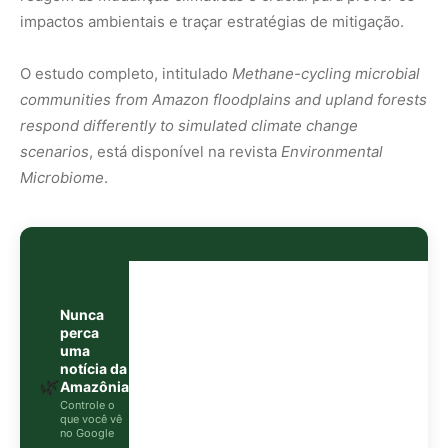
perca
uma
notícia da
🌿
Amazônia
Controle o
que você vê
no Google
O Google lançou as
Fontes Preferenciais
: escolha os
veículos que aparecem com prioridade. Adicione a
Revista Amazônia
e garanta cobertura exclusiva sempre
em destaque.
Adicionar Revista Amazônia como Fonte
Preferencial
Como funciona em 3 passos: