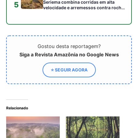
Relacionado
Aumento da Temperatura
Compreendendo a
na Amazônia Limita a
Emissão de Metano na
Absorção de Gás do Efeito
Amazônia
Estufa Pelas Bactérias
Metano é um gás
esquecido que ameaça
acelerar a crise climática