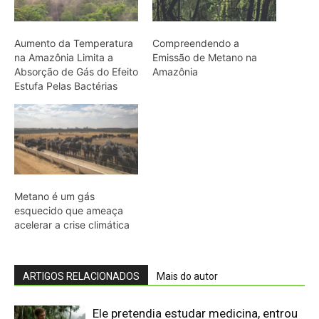
ARTIGOS RELACIONADOS
Mais do autor
Ele pretendia estudar medicina, entrou
por acaso em uma aula sobre plantas e
passou 12 anos aprendendo na
Amazônia conhecimentos que as
universidades não...
Ela atravessou durante quatro meses
uma região apagada dos mapas e
transformou 1.117 aves amazônicas
em uma obra que orientou cientistas
por sete décadas
Reciclagem de PVC vira lubrificante
premium em novo estudo