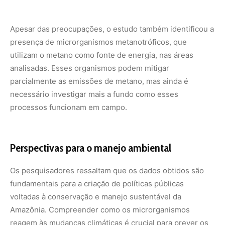
Os pesquisadores ressaltam que os dados obtidos são
fundamentais para a criação de políticas públicas
voltadas à conservação e manejo sustentável da
Amazônia. Compreender como os microrganismos
reagem às mudanças climáticas é crucial para prever os
impactos ambientais e traçar estratégias de mitigação.
O estudo completo, intitulado
Methane-cycling microbial
communities from Amazon floodplains and upland forests
respond differently to simulated climate change
scenarios
, está disponível na revista
Environmental
Microbiome
.
Nunca