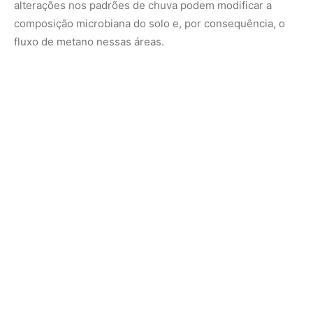
Durante sua pesquisa de doutorado no Centro de Energia
Nuclear na Agricultura (Cena) da USP, Gontijo, em
colaboração com instituições de pesquisa dos Estados
Unidos e da Europa, realizou um experimento para
simular essas condições extremas. Foram analisadas
amostras de solo de áreas alagáveis e de floresta de
terra firme nos municípios de Santarém e Belterra, no
Pará. As amostras foram submetidas a diferentes níveis