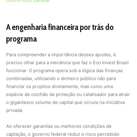
o gigantesco volume de capital que circula na iniciativa
privada.
Ao oferecer garantias ou melhores condições de
captação, o governo federal reduz o risco percebido
pelos grandes bancos, estimulando-os a abrir os cofres
para negócios que gerem renda sem a necessidade de
derrubar a floresta. Com as novas regras e critérios de
elegibilidade muito mais nítidos, o país tenta garantir que
cada centavo público empenhado nessa operação sirva
de alavanca para um desenvolvimento que respeite os
limites da natureza e melhore a vida das populações
amazônicas.