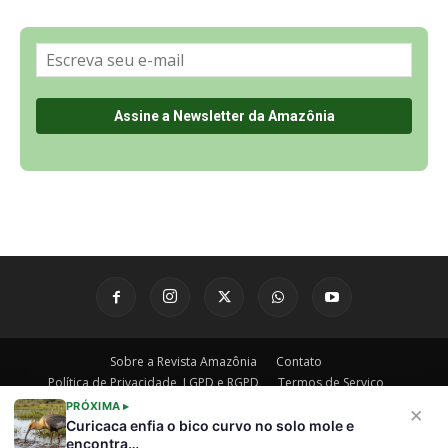
Sobre a Revista Amazônia
Contato
Política de Privacidade, LGPD e RGPD
Termos de Serviço
Últimas Notícias
🌎 Español
©
PRÓXIMA ▸
×
Curicaca enfia o bico curvo no solo mole e
encontra…