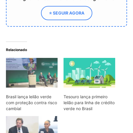
com proteção contra risco
leilão para linha de crédito
cambial
verde no Brasil
Eco Invest Brasil fecha
2025 com R$ 14 bilhões
em projetos sustentáveis
ARTIGOS RELACIONADOS
Mais do autor
Curicaca enfia o bico curvo no solo
mole e encontra presas pelo tato em
campos úmidos