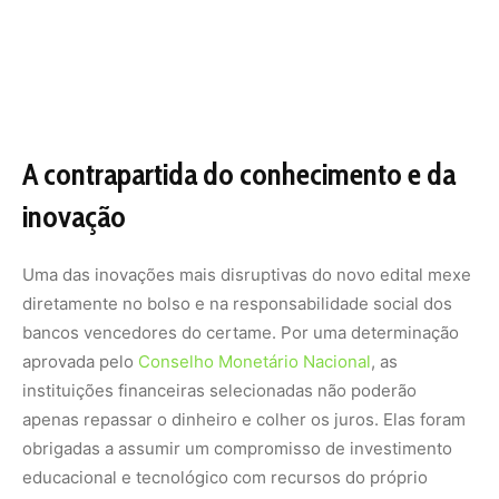
instituições financeiras selecionadas não poderão
apenas repassar o dinheiro e colher os juros. Elas foram
obrigadas a assumir um compromisso de investimento
educacional e tecnológico com recursos do próprio
bolso.
A nova regra estipula que os bancos vencedores
reservem o equivalente a um por cento do valor total
arrematado no leilão para aplicar em ações de
desenvolvimento estrutural. Esse dinheiro carimbado
deverá financiar a capacitação profissional de
trabalhadores locais, fomentar pesquisas científicas e de
inovação, acelerar o desenvolvimento de novas
tecnologias verdes e custear a própria estruturação de
novos projetos sustentáveis que possam precisar de
crédito no futuro. É uma tentativa de criar uma poupança
de inteligência local para que a região não dependa