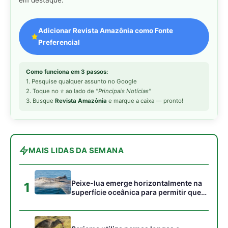
Peixe-lua emerge horizontalmente na
1
superfície oceânica para permitir que
aves marinhas removam ectoparasitas
acumulados em sua pele
Seriema utiliza pernas longas e
2
arremessa serpentes contra rochas
para subjugar presas peçonhentas nos
campos
Poraquê sincroniza descargas
3
elétricas em grupo para amplificar
campo elétrico e atordoar cardumes de
peixes maiores na Amazônia
Ariranha sincroniza caça coletiva com
4
vocalização subaquática e cerca
cardumes em rios rasos da Amazônia
Surucucu detecta calor pela fosseta
5
loreal e prepara ataque de emboscada
no escuro da floresta