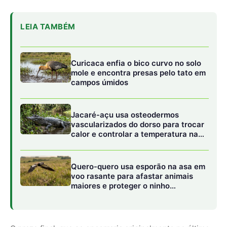
Quero-quero usa esporão na asa em
voo rasante para afastar animais
maiores e proteger o ninho
camuflado no campo
O prazo final, que se encerraria originalmente no último
dia de março, foi empurrado para o final de abril. Essa
extensão reflete uma maturidade na condução da política
pública, demonstrando que o governo federal está mais
interessado na qualidade e na viabilidade das propostas
do que na pressa em bater metas de calendário. A
expectativa é que esse tempo adicional resulte em
projetos com maior capacidade de gerar transformação
social e econômica real nas bases da floresta.