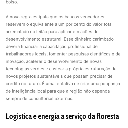
sempre de consultorias externas.
Logística e energia a serviço da floresta
Outro ajuste técnico de grande relevância conceitual foi a
inclusão da chamada infraestrutura habilitante no rol de
investimentos permitidos para o cumprimento das metas
do leilão. Os técnicos do governo federal
compreenderam que não adianta financiar uma
cooperativa de castanhas ou um pequeno hotel de selva
se não houver energia limpa contínua ou uma logística
eficiente para escoar a produção e receber os visitantes
sem agredir o ecossistema.