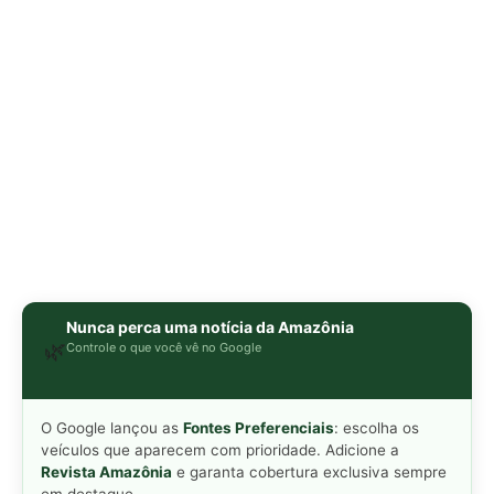
O Google lançou as
Fontes Preferenciais
: escolha os
veículos que aparecem com prioridade. Adicione a
Revista Amazônia
e garanta cobertura exclusiva sempre
em destaque.
Adicionar Revista Amazônia como Fonte
Preferencial
Como funciona em 3 passos:
1. Pesquise qualquer assunto no Google
2. Toque no ⭐ ao lado de
"Principais Notícias"
3. Busque
Revista Amazônia
e marque a caixa — pronto!
MAIS LIDAS DA SEMANA