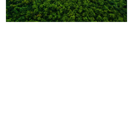
A contrapartida do conhecimento e da
inovação
Uma das inovações mais disruptivas do novo edital mexe
diretamente no bolso e na responsabilidade social dos
bancos vencedores do certame. Por uma determinação
aprovada pelo
Conselho Monetário Nacional
, as