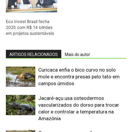
Jacaré-açu usa osteodermos
vascularizados do dorso para trocar
calor e controlar a temperatura na
Amazônia
Quero-quero usa esporão na asa em
voo rasante para afastar animais
maiores e proteger o ninho camuflado
no campo
Filhotes de tartaruga-da-amazônia
vocalizam dentro do ovo e sincronizam
a saída coletiva do ninho até a água
Saracura distribui o peso dos dedos
sobre plantas flutuantes e corre para
escapar em áreas alagadas
Franja nas penas da coruja quebra a