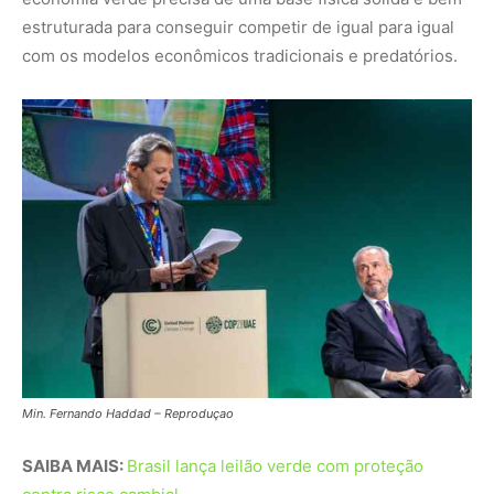
Min. Fernando Haddad – Reproduçao
SAIBA MAIS:
Brasil lança leilão verde com proteção
contra risco cambial
A engenharia financeira por trás do
programa
Para compreender a importância desses ajustes, é
preciso olhar para a mecânica que faz o Eco Invest Brasil
funcionar. O programa opera sob a lógica das finanças
combinadas, utilizando o dinheiro público não para
financiar os projetos diretamente, mas como uma
espécie de colchão de proteção ou catalisador para atrair