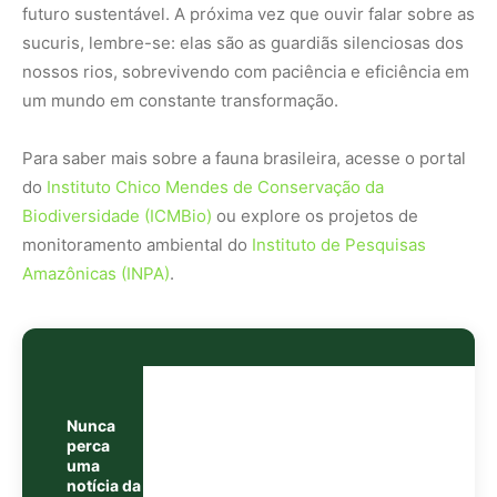
Nunca
perca
uma
notícia da
🌿
Amazônia
Controle o
que você vê
no Google
O Google lançou as
Fontes Preferenciais
: escolha os
veículos que aparecem com prioridade. Adicione a
Revista Amazônia
e garanta cobertura exclusiva sempre
em destaque.
Adicionar Revista Amazônia como Fonte