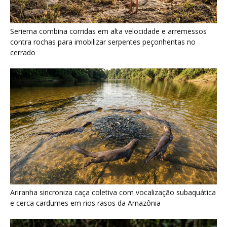
Ariranha sincroniza caça coletiva com vocalização subaquática
e cerca cardumes em rios rasos da Amazônia
Surucucu detecta calor pela fosseta loreal e prepara ataque de
emboscada no escuro da floresta