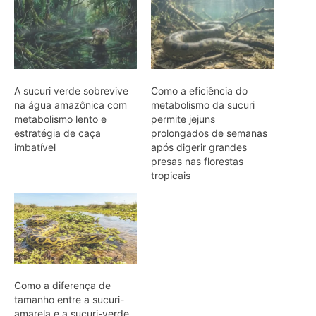
Como a diferença de
tamanho entre a sucuri-
amarela e a sucuri-verde
determina seus habitats
exclusivos nos
ecossistemas do Brasil
ARTIGOS RELACIONADOS
Mais do autor
Araponga combina caixa torácica
adaptada e canto metálico para
alcançar a fêmea na floresta
Curicaca enfia o bico curvo no solo
mole e encontra presas pelo tato em
campos úmidos