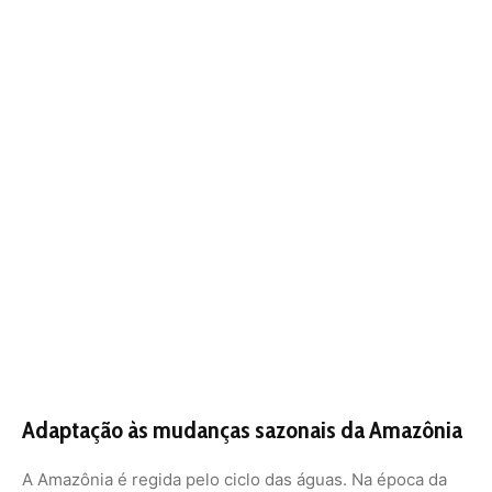
Adaptação às mudanças sazonais da Amazônia
A Amazônia é regida pelo ciclo das águas. Na época da
cheia, a sucuri-verde tem um território vasto para
explorar, escondendo-se entre as copas das árvores
submersas (igapós). Já na seca, o desafio aumenta. Com
a retração dos rios, esses animais muitas vezes precisam
se enterrar na lama úmida ou buscar refúgio em buracos
profundos para evitar a dessecação. É nesse período que
o metabolismo lento se torna sua maior vantagem
competitiva.
Estudos indicam que répteis de grande porte possuem
uma resiliência térmica superior, mas são extremamente
sensíveis a mudanças drásticas na qualidade da água e
no desmatamento das matas ciliares. A sombra