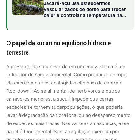
espécies se tornem superpopulações, o que poderia
levar à degradação da flora local ou ao desaparecimento
de espécies mais fracas. Nas várzeas amazônicas, esse
papel é fundamental. Sem a regulação exercida por
grandes serpentes e jacarés, o impacto do pastejo
excessivo de roedores gigantes nas margens dos rios
poderia alterar o curso de pequenos canais e destruir
berçários naturais de peixes.
Além disso, a movimentação desses animais cria trilhas
na vegetação aquática, conhecidas como “caminhos de
sucuri”. Esses sulcos abertos na massa de plantas
flutuantes facilitam o fluxo de água e a circulação de
oxigênio em áreas de águas paradas, beneficiando a
microfauna e a flora subaquática. É uma interação
simbiótica complexa onde a sobrevivência do indivíduo
contribui diretamente para a resiliência do bioma.