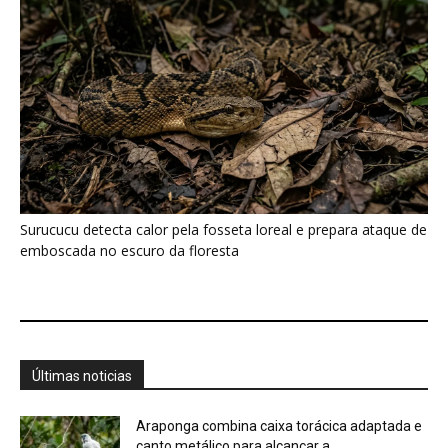
Últimas noticias
Araponga combina caixa torácica adaptada e
canto metálico para alcançar a...
7 de agosto de 2026
“A chuva carrega um inventário da copa”: o
método que encontrou...
7 de agosto de 2026
Curicaca enfia o bico curvo no solo mole e
encontra presas...
7 de agosto de 2026
A árvore que não deixa a água escapar ajuda
cientistas a...
7 de agosto de 2026