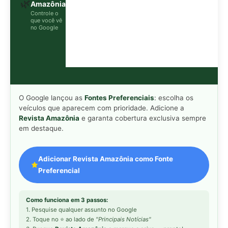
Preferencial
Como funciona em 3 passos:
1. Pesquise qualquer assunto no Google
2. Toque no ⭐ ao lado de
"Principais Notícias"
3. Busque
Revista Amazônia
e marque a caixa — pronto!
MAIS LIDAS DA SEMANA
Peixe-lua emerge horizontalmente na
1
superfície oceânica para permitir que
aves marinhas removam ectoparasitas
acumulados em sua pele
Seriema utiliza pernas longas e
2
arremessa serpentes contra rochas
para subjugar presas peçonhentas nos
campos