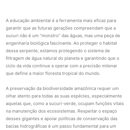
olhar atento para todas as suas espécies, especialmente
aquelas que, como a sucuri-verde, ocupam funções vitais
na manutenção dos ecossistemas. Respeitar o espaço
desses gigantes e apoiar políticas de conservação das
bacias hidrográficas é um passo fundamental para um
futuro sustentável. A próxima vez que ouvir falar sobre as
sucuris, lembre-se: elas são as guardiãs silenciosas dos
nossos rios, sobrevivendo com paciência e eficiência em
um mundo em constante transformação.
Para saber mais sobre a fauna brasileira, acesse o portal
do
Instituto Chico Mendes de Conservação da
Biodiversidade (ICMBio)
ou explore os projetos de
monitoramento ambiental do
Instituto de Pesquisas
Amazônicas (INPA)
.