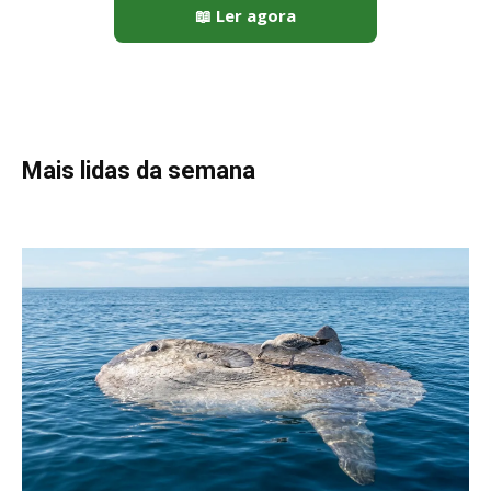
Peixe-lua emerge horizontalmente na superfície oceânica para
permitir que aves marinhas removam ectoparasitas
acumulados em sua pele