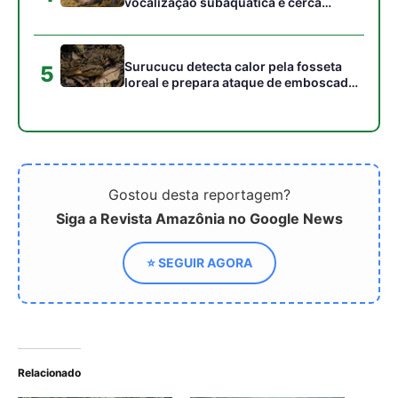
Relacionado
A sucuri verde sobrevive
Como a eficiência do
na água amazônica com
metabolismo da sucuri
metabolismo lento e
permite jejuns
estratégia de caça
prolongados de semanas
imbatível
após digerir grandes
presas nas florestas
tropicais