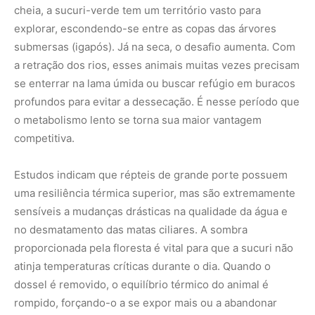
proporcionada pela floresta é vital para que a sucuri não
atinja temperaturas críticas durante o dia. Quando o
dossel é removido, o equilíbrio térmico do animal é
rompido, forçando-o a se expor mais ou a abandonar
territórios históricos. A conservação da sucuri, portanto,
é indissociável da conservação das florestas que
margeiam os corpos d’água.
Mitos e a realidade da convivência humana
Historicamente, a sucuri foi alvo de medo e perseguição
devido a relatos exagerados sobre seu tamanho e
agressividade. Embora seja o maior réptil do Brasil em
termos de massa corporal, a sucuri-verde prefere a fuga
ao confronto. O conflito com populações humanas
geralmente ocorre quando há uma redução drástica de
suas presas naturais, levando o animal a se aproximar de