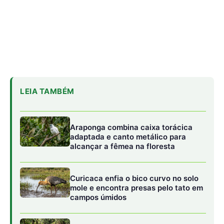
Curicaca enfia o bico curvo no solo
mole e encontra presas pelo tato em
campos úmidos
Jacaré-açu usa osteodermos
vascularizados do dorso para trocar
calor e controlar a temperatura na
Amazônia
O papel da sucuri no equilíbrio hídrico e
terrestre
A presença da sucuri-verde em um ecossistema é um
indicador de saúde ambiental. Como predador de topo,
ela exerce o que os ecologistas chamam de controle
“top-down”. Ao se alimentar de herbívoros e outros
carnívoros menores, a sucuri impede que certas