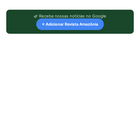
🌿 Receba nossas notícias no Google
⭐ Adicionar Revista Amazônia
LEIA TAMBÉM
Araponga combina caixa torácica
adaptada e canto metálico para
alcançar a fêmea na floresta