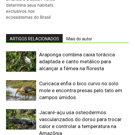
Jacaré-açu usa osteodermos
vascularizados do dorso para trocar
calor e controlar a temperatura na
Amazônia
Quero-quero usa esporão na asa em
voo rasante para afastar animais
maiores e proteger o ninho camuflado
no campo
Filhotes de tartaruga-da-amazônia
vocalizam dentro do ovo e sincronizam
a saída coletiva do ninho até a água
Saracura distribui o peso dos dedos
sobre plantas flutuantes e corre para
escapar em áreas alagadas