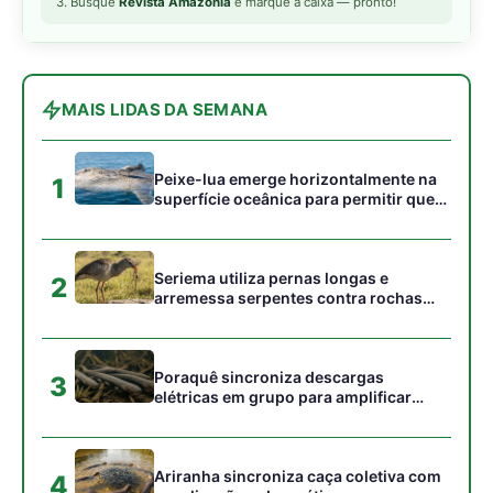
Poraquê sincroniza descargas
3
elétricas em grupo para amplificar
campo elétrico e atordoar cardumes de
peixes maiores na Amazônia
Ariranha sincroniza caça coletiva com
4
vocalização subaquática e cerca
cardumes em rios rasos da Amazônia
Surucucu detecta calor pela fosseta
5
loreal e prepara ataque de emboscada
no escuro da floresta
Gostou desta reportagem?
Siga a Revista Amazônia no Google News
⭐ SEGUIR AGORA