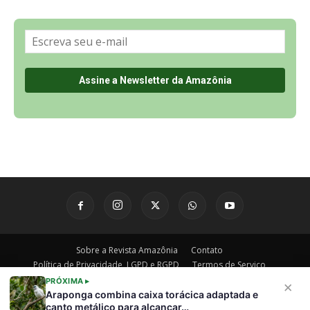
Sobre a Revista Amazônia
Contato
Política de Privacidade, LGPD e RGPD
Termos de Serviço
Últimas Notícias
🌎 Español
©
PRÓXIMA ▸
×
Araponga combina caixa torácica adaptada e
canto metálico para alcançar…