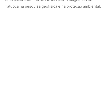
Nunca perca uma notícia da Amazônia
🌿
Controle o que você vê no Google
O Google lançou as
Fontes Preferenciais
: escolha os
veículos que aparecem com prioridade. Adicione a
Revista Amazônia
e garanta cobertura exclusiva sempre
em destaque.