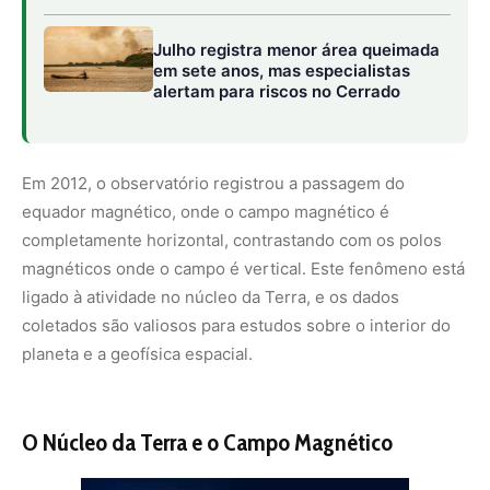
O Núcleo da Terra e o Campo Magnético
A mais de 2900 km de profundidade, no núcleo externo
da Terra, um líquido rico em ferro e níquel em movimento
gera o campo magnético do planeta. Este campo, invisível
a olho nu, protege a vida na Terra contra o vento solar e
os raios cósmicos. Durante tempestades magnéticas, o
campo previne interrupções na transmissão de energia