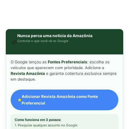
Adicionar Revista Amazônia como Fonte
Preferencial
Como funciona em 3 passos:
1. Pesquise qualquer assunto no Google
2. Toque no ⭐ ao lado de
"Principais Notícias"
3. Busque
Revista Amazônia
e marque a caixa — pronto!
MAIS LIDAS DA SEMANA
Peixe-lua emerge horizontalmente na
1
superfície oceânica para permitir que
aves marinhas removam ectoparasitas
acumulados em sua pele
Seriema utiliza pernas longas e
2
arremessa serpentes contra rochas
para subjugar presas peçonhentas nos