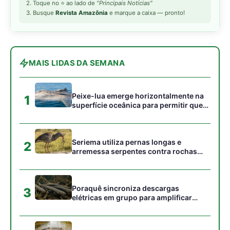
campos
Poraquê sincroniza descargas
3
elétricas em grupo para amplificar
campo elétrico e atordoar cardumes de
peixes maiores na Amazônia
Ariranha sincroniza caça coletiva com
4
vocalização subaquática e cerca
cardumes em rios rasos da Amazônia
Surucucu detecta calor pela fosseta
5
loreal e prepara ataque de emboscada
no escuro da floresta
Gostou desta reportagem?
Siga a Revista Amazônia no Google News
⭐ SEGUIR AGORA