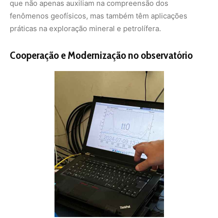
Nos últimos anos, o TTB tem sido modernizado
regularmente pelo Observatório Nacional em parceria
com o GFZ-Potsdam. Esses esforços resultaram na
integração do observatório à rede INTERMAGNET em
2019. A colaboração com a Universidade Federal do Pará
(UFPA) tem sido vital, especialmente no Instituto de
Geociências da UFPA, que auxilia nas medições e na
recuperação de dados históricos do TTB.
“Os dados obtidos em Tatuoca são essenciais para o
entendimento de fenômenos geofísicos e para mapear
características do campo magnético terrestre, com