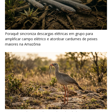
Seriema combina corridas em alta velocidade e arremessos
contra rochas para imobilizar serpentes peçonhentas no
cerrado
Ariranha sincroniza caça coletiva com vocalização subaquática