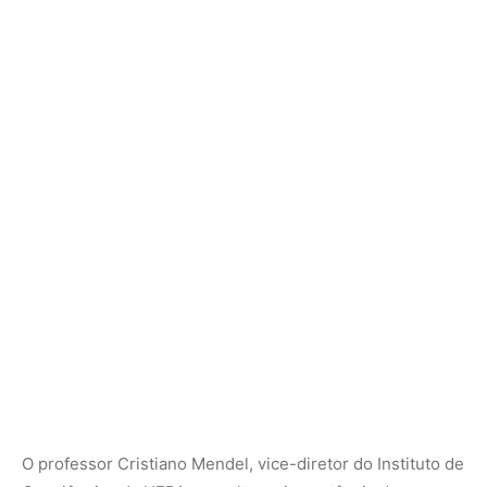
O professor Cristiano Mendel, vice-diretor do Instituto de
Geociências da UFPA, ressaltou a importância da
colaboração científica entre a UFPA e o ON, visando
transformar Tatuoca em uma “Ilha de Ciências na
Amazônia,” integrando saberes e desenvolvendo
pesquisas cruciais para a região.
Infraestrutura e Modernização
Para facilitar o transporte dos servidores que trabalham
em Tatuoca, o Observatório Nacional adquiriu
recentemente uma lancha, proporcionando segurança e
conforto para os funcionários. Essa nova embarcação
marca uma fase de expansão das atividades do