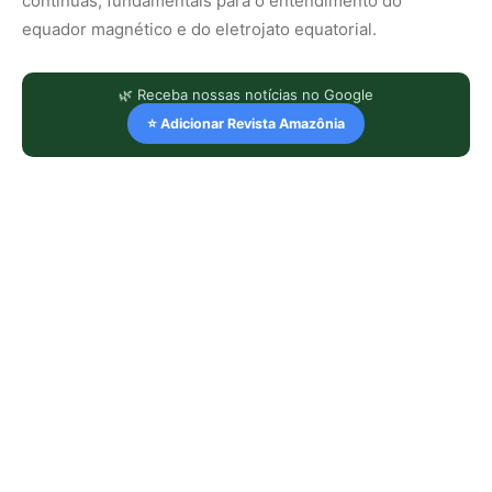
contínuas, fundamentais para o entendimento do
equador magnético e do eletrojato equatorial.
🌿 Receba nossas notícias no Google
⭐ Adicionar Revista Amazônia
LEIA TAMBÉM
O gigante das águas que promete
transformar o turismo sustentável no
coração da Amazônia