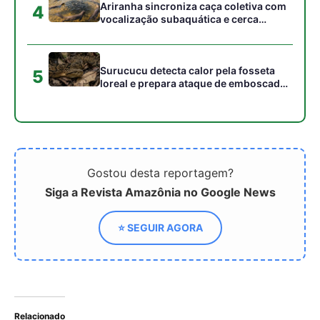
Relacionado
Estudo sobre buracos
Identificada uma estrela
negros da UFPA é eleito a
capaz de formar um
melhor tese de doutorado
magnetar, o tipo de ímã
pelo Observatório
mais poderoso do
Nacional
Universo