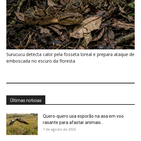
Quero-quero usa esporão na asa em voo
rasante para afastar animais...
7 de agosto de 2026
Eu entrei no mundo dos sapos e lagartos que
vivem entre...
7 de agosto de 2026
A Amazônia não entra em colapso com a
seca, mas muda...
7 de agosto de 2026
Conhecer uma planta é muito mais do que
saber seu nome,...
7 de agosto de 2026
Minerais críticos ganham Investor Day na
EXPOSIBRAM 2026