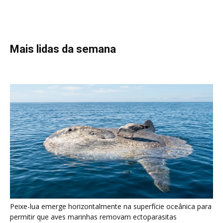
Peixe-lua emerge horizontalmente na superfície oceânica para
permitir que aves marinhas removam ectoparasitas
acumulados em sua pele
Seriema utiliza pernas longas e arremessa serpentes contra
rochas para subjugar presas peçonhentas nos campos