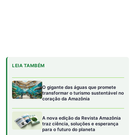
A nova edição da Revista Amazônia
traz ciência, soluções e esperança
para o futuro do planeta
Julho registra menor área queimada
em sete anos, mas especialistas
alertam para riscos no Cerrado
Em 2012, o observatório registrou a passagem do
equador magnético, onde o campo magnético é
completamente horizontal, contrastando com os polos
magnéticos onde o campo é vertical. Este fenômeno está
ligado à atividade no núcleo da Terra, e os dados
coletados são valiosos para estudos sobre o interior do
planeta e a geofísica espacial.