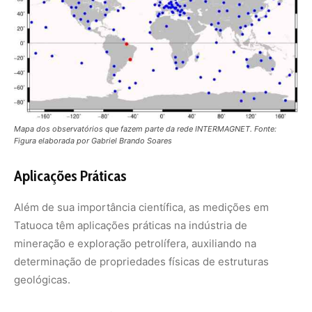
mineração e exploração petrolífera, auxiliando na
determinação de propriedades físicas de estruturas
geológicas.
Anomalia Magnética do Atlântico Sul
Um fenômeno notável estudado no TTB é a Anomalia
Magnética do Atlântico Sul (AMAS), onde o campo
magnético da Terra é mais fraco, permitindo a entrada de
partículas de alta energia na magnetosfera. Esta anomalia
tem se deslocado para o Brasil, tornando-se um ponto
focal para estudos geofísicos.