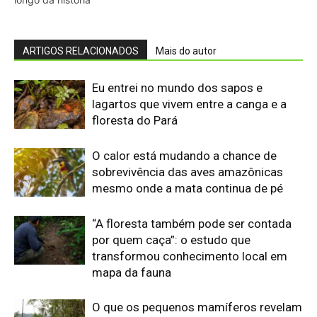
por quem caça”: o estudo que
transformou conhecimento local em
mapa da fauna
O que os pequenos mamíferos revelam
quando a floresta vira uma ilha cercada
por pasto
Eu acompanhei o relógio de um
pequeno primata amazônico e descobri
que o ambiente também marca seu
comportamento
O segredo dos barrancos de sal que
reúne antas, macacos e porcos-do-
mato na Amazônia