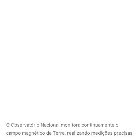
O Observatório Nacional monitora continuamente o
campo magnético da Terra, realizando medições precisas
que não apenas auxiliam na compreensão dos
fenômenos geofísicos, mas também têm aplicações
práticas na exploração mineral e petrolífera.
Cooperação e Modernização no observatório