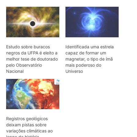
Registros geológicos
deixam pistas sobre
variações climáticas ao
longo da história
ARTIGOS RELACIONADOS
Mais do autor
Eu entrei no mundo dos sapos e
lagartos que vivem entre a canga e a
floresta do Pará
O calor está mudando a chance de
sobrevivência das aves amazônicas
mesmo onde a mata continua de pé
“A floresta também pode ser contada