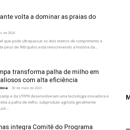
ante volta a dominar as praias do
o de 2026
el que pode ultrapassar os dois metros de comprimento e
te peso de 900 quilos está reescrevendo a história da...
impa transforma palha de milho em
aliosos com alta eficiência
ônia
-
30 de maio de 2025
camp e da UTFPR desenvolveram uma tecnologia inovadora e
M
eita a palha de milho, subproduto agrícola geralmente
ir...
as integra Comitê do Programa