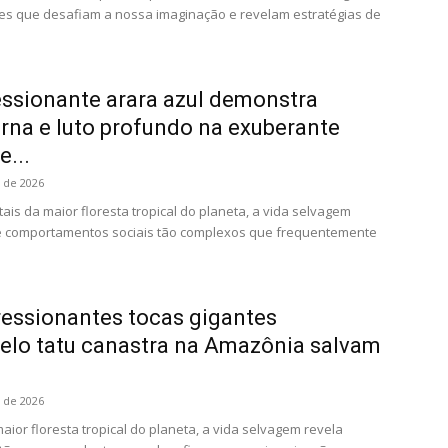
es que desafiam a nossa imaginação e revelam estratégias de
ssionante arara azul demonstra
erna e luto profundo na exuberante
e...
o de 2026
is da maior floresta tropical do planeta, a vida selvagem
s e comportamentos sociais tão complexos que frequentemente
essionantes tocas gigantes
pelo tatu canastra na Amazônia salvam
o de 2026
ior floresta tropical do planeta, a vida selvagem revela