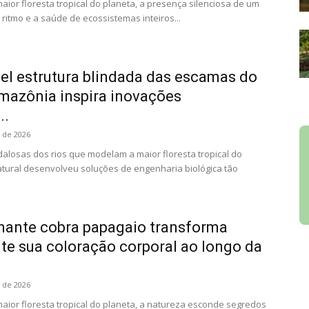
ior floresta tropical do planeta, a presença silenciosa de um
 ritmo e a saúde de ecossistemas inteiros...
el estrutura blindada das escamas do
Amazônia inspira inovações
..
o de 2026
losas dos rios que modelam a maior floresta tropical do
atural desenvolveu soluções de engenharia biológica tão
nante cobra papagaio transforma
e sua coloração corporal ao longo da
o de 2026
ior floresta tropical do planeta, a natureza esconde segredos