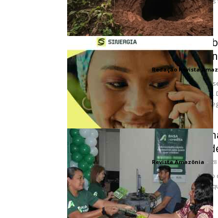
interações ecológica
mostram como...
Inscrições Ab
Programa Sin
Redação Revista Amaz
As inscrições para a 
oficialmente abertas.
busca impulsionar negó
Banco da Ama
impacto verd
Revista Amazônia
-
28
O avanço tecnológico 
transformação pela qu