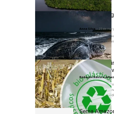
Tartaruga gig
Amapá
Anne Silva
-
27 de març
Uma criatura formidáv
atingir o impressionan
Tecnologia l
bioprodutos v
Redação Revista Amaz
Pesquisadores da Uni
sustentável que aprov
descartado para produz
Sema Amazon