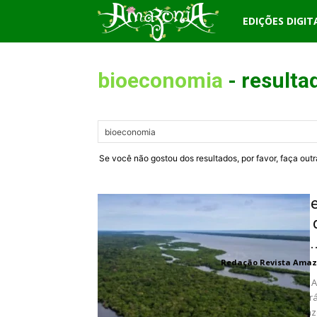
Revista
EDIÇÕES DIGIT
Amazônia
bioeconomia
-
resulta
Se você não gostou dos resultados, por favor, faça out
Governo Fede
recuperação 
restauração..
Redação Revista Amaz
O Ministério do Meio 
Desenvolvimento Agrár
edital “Restaura Amazô