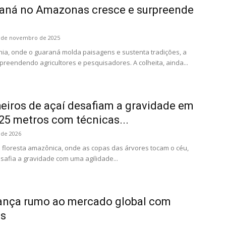
raná no Amazonas cresce e surpreende
 de novembro de 2025
ia, onde o guaraná molda paisagens e sustenta tradições, a
preendendo agricultores e pesquisadores. A colheita, ainda...
iros de açaí desafiam a gravidade em
25 metros com técnicas...
 de 2026
 floresta amazônica, onde as copas das árvores tocam o céu,
esafia a gravidade com uma agilidade...
nça rumo ao mercado global com
ps