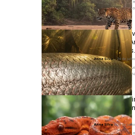
Nas profundezas da ma
grande felino define o
Como a incrív
pirarucu na 
tecnológicas.
Anne Silva
-
24 de julh
Nas profundezas cauda
planeta, a evolução n
perfeitas que...
Como a fasci
completament
vida...
Anne Silva
-
24 de julh
Nas profundezas da ma