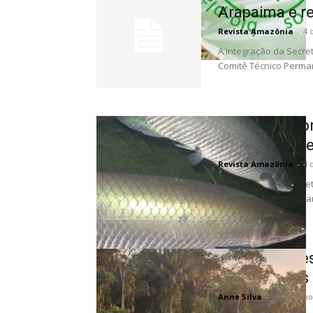
Arapaima e re
Revista Amazônia
-
4 
A integração da Secr
Comitê Técnico Perma
Sema Amazon
Arapaima e re
Revista Amazônia
-
4 
A integração da Secr
Comitê Técnico Perma
Como a majes
margens dos ri
Anne Silva
-
28 de julh