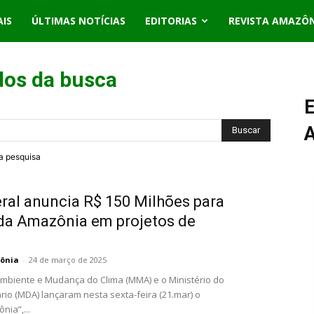
AIS
ÚLTIMAS NOTÍCIAS
EDITORIAS
REVISTA AMAZÔ
dos da busca
E
ra pesquisa
ral anuncia R$ 150 Milhões para
da Amazônia em projetos de
.
ônia
-
24 de março de 2025
Ambiente e Mudança do Clima (MMA) e o Ministério do
io (MDA) lançaram nesta sexta-feira (21.mar) o
nia”,...