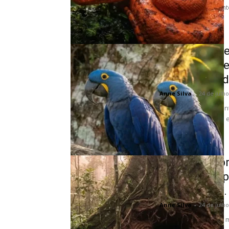
visuais impressionant
sobrevivência...
Como a impre
fidelidade et
biodiversidad
Anne Silva
-
24 de julh
Nas alturas monumenta
revela laços afetivo
desafiam a...
Como as impr
construídas 
dezenas de...
Anne Silva
-
24 de julh
Nas profundezas da ma