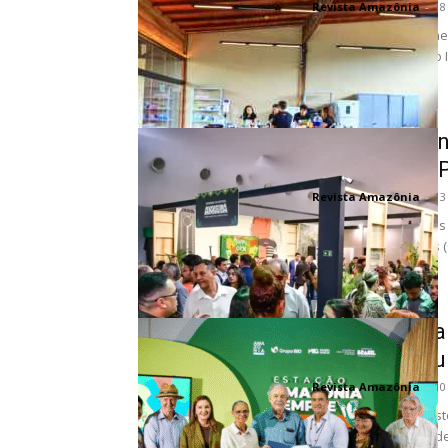
Revista Amazônia
-
18
A presença do Sebrae
com o lançamento do In
Sociobioeco
global na CO
Revista Amazônia
-
13
Em um dos momentos m
Mudanças Climáticas 
laboratório...
Suíça reforça
doação ao F
Revista Amazônia
-
10
A Suíça anunciou nest
equivalente a cerca de