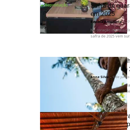
Safra de gua
em 2025
Revista Amazônia
-
27
No coração da Amazôn
safra de 2025 vem sur
Como peconhe
palmeiras de 
Anne Silva
-
9 de junho
Em meio à vastidão da
uma figura solitária d
Amazônia ava
novas startu