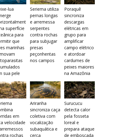
ixe-lua
Seriema utiliza
Poraquê
merge
pernas longas
sincroniza
orizontalment
e arremessa
descargas
na superfície
serpentes
elétricas em
eânica para
contra rochas
grupo para
rmitir que
para subjugar
amplificar
ves marinhas
presas
campo elétrico
emovam
peçonhentas
e atordoar
toparasitas
nos campos
cardumes de
cumulados
peixes maiores
m sua pele
na Amazônia
eriema
Ariranha
Surucucu
ombina
sincroniza caça
detecta calor
rridas em
coletiva com
pela fosseta
ta velocidade
vocalização
loreal e
 arremessos
subaquática e
prepara ataque
ntra rochas
cerca
de emboscada