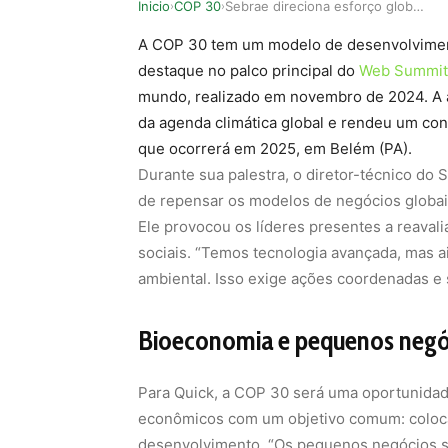
Inicio
COP 30
Sebrae direciona esforço global pelo desenvolvi…
›
›
A COP 30 tem um modelo de desenvolvimen
destaque no palco principal do
Web Summit
mundo, realizado em novembro de 2024. A a
da agenda climática global e rendeu um con
que ocorrerá em 2025, em Belém (PA).
Durante sua palestra, o diretor-técnico do 
de repensar os modelos de negócios globais 
Ele provocou os líderes presentes a reavali
sociais. “Temos tecnologia avançada, mas a
ambiental. Isso exige ações coordenadas e 
Bioeconomia e pequenos negóc
Para Quick, a COP 30 será uma oportunidade
econômicos com um objetivo comum: colocar
desenvolvimento. “Os pequenos negócios são