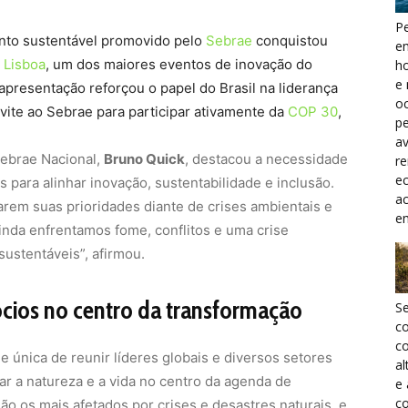
Pe
to sustentável promovido pelo
Sebrae
conquistou
e
 Lisboa
, um dos maiores eventos de inovação do
h
e 
presentação reforçou o papel do Brasil na liderança
oc
vite ao Sebrae para participar ativamente da
COP 30
,
pe
a
Sebrae Nacional,
Bruno Quick
, destacou a necessidade
r
ec
para alinhar inovação, sustentabilidade e inclusão.
a
arem suas prioridades diante de crises ambientais e
e
inda enfrentamos fome, conflitos e uma crise
sustentáveis”, afirmou.
ios no centro da transformação
S
c
co
 única de reunir líderes globais e diversos setores
al
 a natureza e a vida no centro da agenda de
e
co
 os mais afetados por crises e desastres naturais, e