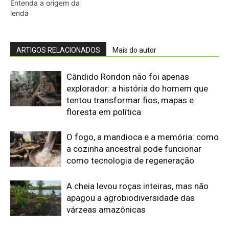
A cheia levou roças inteiras, mas não
apagou a agrobiodiversidade das
várzeas amazônicas
“Cuidar do rio é cuidar da comida”: por
que a ciência passou a ouvir
comunidades indígenas na gestão das
águas
Eu entrei no mundo dos sapos e
lagartos que vivem entre a canga e a
floresta do Pará
O calor está mudando a chance de
sobrevivência das aves amazônicas
mesmo onde a mata continua de pé