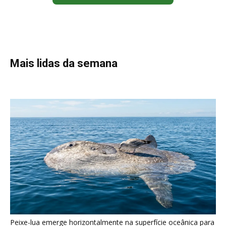
Peixe-lua emerge horizontalmente na superfície oceânica para
permitir que aves marinhas removam ectoparasitas
acumulados em sua pele
Seriema utiliza pernas longas e arremessa serpentes contra