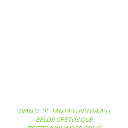
“DIANTE DE TANTAS HISTÓRIAS E
BELOS GESTOS QUE
TESTEMUNHAMOS COMO
DEMONSTRAÇÃO DE AMOR À
SANTÍSSIMA VIRGEM MARIA, SURGIU
A IDEIA DE PRESTAR ESTA
HOMENAGEM A NOSSA SENHORA
POR MEIO DO SANTO PADRE, O
PAPA
LEÃO XIV
. TODA A COMUNIDADE
SENTIU-SE ENVOLVIDA, ABRAÇOU
COM ENTUSIASMO ESTE PEDIDO E A
EXPECTATIVA É GRANDE PARA ESTE
MOMENTO TÃO AGUARDADO. EM