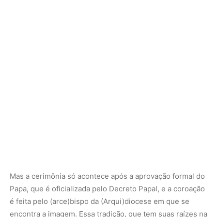
Mas a cerimônia só acontece após a aprovação formal do
Papa, que é oficializada pelo Decreto Papal, e a coroação
é feita pelo (arce)bispo da (Arqui)diocese em que se
encontra a imagem. Essa tradição, que tem suas raízes na
Ordem dos Frades Menores Capuchinhos, é considerada
um importante ato de fé e devoção.
Fonte: Arquidiocese de Mariana – MG
Nunca perca uma notícia da Amazônia
🌿
Controle o que você vê no Google
O Google lançou as
Fontes Preferenciais
: escolha os
veículos que aparecem com prioridade. Adicione a
Revista Amazônia
e garanta cobertura exclusiva sempre
em destaque.