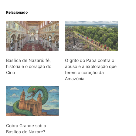
Cobra Grande sob a
Basílica de Nazaré?
Entenda a origem da
lenda
ARTIGOS RELACIONADOS
Mais do autor
Cândido Rondon não foi apenas
explorador: a história do homem que
tentou transformar fios, mapas e
floresta em política
O fogo, a mandioca e a memória: como
a cozinha ancestral pode funcionar
como tecnologia de regeneração