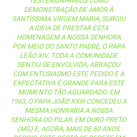
1963, O PAPA JOÃO XXIII CONCEDEU A
MESMA HONRARIA A NOSSA
SENHORA DO PILAR, EM OURO PRETO
(MG) E, AGORA, MAIS DE 60 ANOS
DEPOIS, ESTE GESTO SE REPETE EM
NOSSO QUERIDO DISTRITO DE
CACHOEIRA DO CAMPO. TENHO
REZADO E AGRADECIDO A DEUS POR
TANTAS BÊNÇÃOS”, RESSALTOU
PADRE HARLEY.
Segundo ele, esta coroação enriquecerá ainda mais as
celebrações do Ano Jubilar da Esperança, dos 280 anos
de criação da Arquidiocese de Mariana e dos 315 anos de