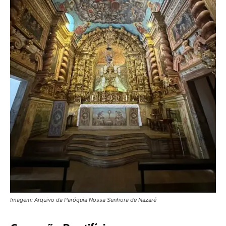
Imagem: Arquivo da Paróquia Nossa Senhora de Nazaré
Coroação Pontifícia
A Coroação Pontifícia é um privilégio raro, concedido
apenas às imagens pintadas ou esculpidas que, ao longo
da história, tornaram-se sinais visíveis de graças e
bênçãos para os fiéis.
Portanto, é uma cerimônia simbólica da Igreja Católica
em que o Papa concede a coroa a uma imagem de Maria
Santíssima que seja de grande devoção popular. Esse
gesto solene reconhece a maternidade divina de Maria e
expressa o amor e a gratidão da Igreja à Jesus.