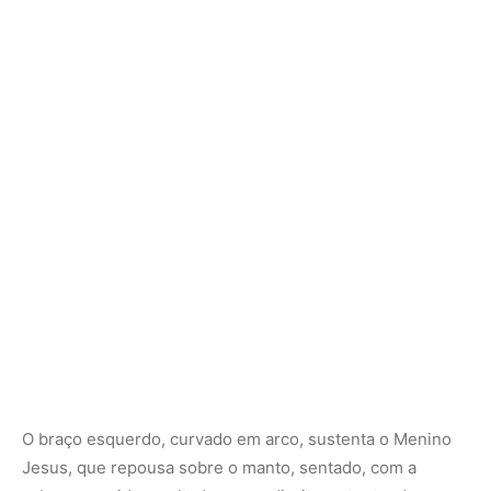
O braço esquerdo, curvado em arco, sustenta o Menino
Jesus, que repousa sobre o manto, sentado, com a
cabeça erguida e voltada para a direita, ostentando
cabelos curtos e castanhos. Seus braços estão
levemente flexionados e abertos; a mão direita emana
uma bênção, enquanto a outra permanece aberta.
Delicada e ao mesmo tempo imponente, a Imagem
permanece abençoando os cachoeirenses ao longo dos
séculos e, hoje, a Paróquia é uma das mais antigas de
Ouro Preto e, em número de fiéis, está entre as maiores
da Região Pastoral Mariana Norte.