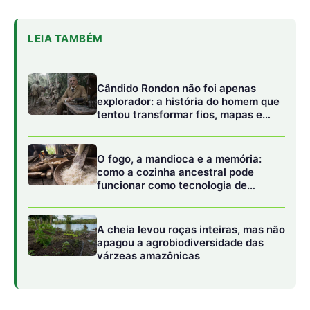
A cheia levou roças inteiras, mas não
apagou a agrobiodiversidade das
várzeas amazônicas
Honraria
Após a reunião de todo esse material e enviado para
Roma, esta Igreja Particular celebra, com júbilo, o retorno
do Vaticano em conceder esta honraria suprema à Mãe
de Jesus.
Padre Harley ressalta que a devoção à Nossa Senhora de
Nazaré é singular nestas terras ouro-pretanas. Ele
evidencia que o povo cachoeirense, juntamente com as
comunidades vizinhas, nutre um grande amor e
veneração pela Virgem Santíssima, o qual tem a alegria
de partilhar a experiência de fé e devoção.