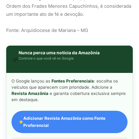
Adicionar Revista Amazônia como Fonte
Preferencial
Como funciona em 3 passos:
1. Pesquise qualquer assunto no Google
2. Toque no ⭐ ao lado de
"Principais Notícias"
3. Busque
Revista Amazônia
e marque a caixa — pronto!
MAIS LIDAS DA SEMANA
Peixe-lua emerge horizontalmente na
1
superfície oceânica para permitir que
aves marinhas removam ectoparasitas
acumulados em sua pele
Seriema utiliza pernas longas e