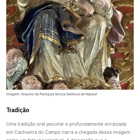
Tradição
Uma tradição oral peculiar e profundamente enraizada
em Cachoeira do Campo narra a chegada dessa imagem
como um fato inexplicável. A delegação que a
transportava com destino a Morro Vermelho, distrito de
Caeté ou Casa Branca, naquela época, fazendo uma
pausa para descanso na atual Praça Filipe dos Santos, ao
tentar retomar a jornada, os bois, que puxavam o carro
com a imagem de Nossa Senhora de Nazaré, mostraram-
se obstinados a não prosseguir a viagem.
Esse evento foi interpretado como um sinal divino, pois a
parada ocorreu em frente ao templo que ostentava a
mesma invocação à Santa de Nazaré. Assim, a imagem de
maior porte permaneceu em Cachoeira do Campo,
tomando o lugar da antiga e menor, perpetuando a