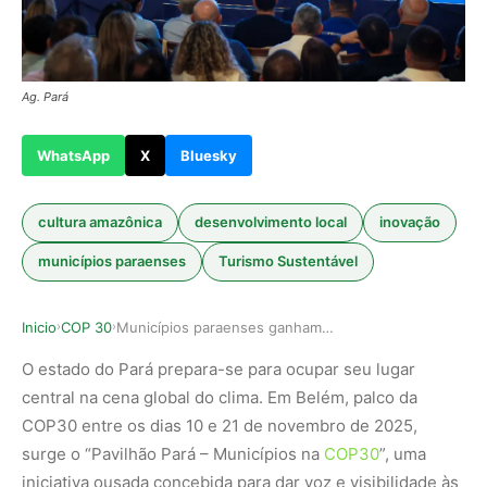
Ag. Pará
WhatsApp
X
Bluesky
cultura amazônica
desenvolvimento local
inovação
municípios paraenses
Turismo Sustentável
Inicio
COP 30
Municípios paraenses ganham palco global no Pav…
›
›
O estado do Pará prepara-se para ocupar seu lugar
central na cena global do clima. Em Belém, palco da
COP30 entre os dias 10 e 21 de novembro de 2025,
surge o “Pavilhão Pará – Municípios na
COP30
”, uma
iniciativa ousada concebida para dar voz e visibilidade às