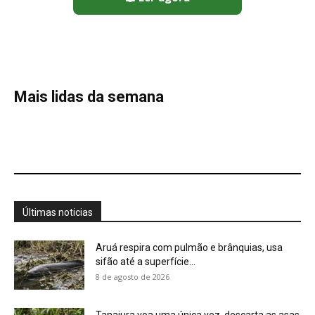
Aruá respira com pulmão e brânquias, usa
sifão até a superfície...
8 de agosto de 2026
Tanajura voa uma única vez, descarta as asas
e leva fungo...
8 de agosto de 2026
El Niño 2026/2027: painel reúne ações de
governos no Brasil
8 de agosto de 2026
Traíra utiliza a bexiga natatória para respirar
ar em poças rasas...
8 de agosto de 2026
Projeto da CNA e Embrapa reforça leite no
Semiárido brasileiro