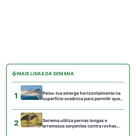
aves marinhas removam ectoparasitas
acumulados em sua pele
Seriema utiliza pernas longas e
2
arremessa serpentes contra rochas
para subjugar presas peçonhentas nos
campos
Ariranha sincroniza caça coletiva com
3
vocalização subaquática e cerca
cardumes em rios rasos da Amazônia
Surucucu detecta calor pela fosseta
4
loreal e prepara ataque de emboscada
no escuro da floresta
Casal de joão-de-barro constrói ninho
5
novo a cada estação e deixa a antiga
estrutura para outras aves