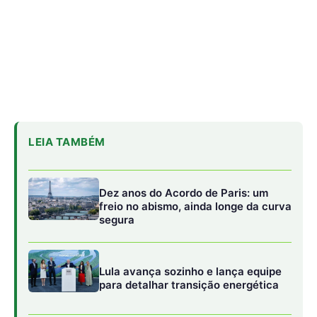
Lula avança sozinho e lança equipe
para detalhar transição energética
Lindsay Levin diz que Brasil conduziu
COP30 com habilidade em cenário
tenso