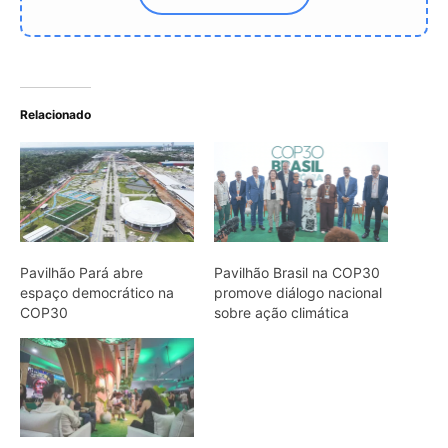
Pavilhão Pará simboliza o
protagonismo amazônico
na COP30
ARTIGOS RELACIONADOS
Mais do autor
Aruá respira com pulmão e brânquias,
usa sifão até a superfície e sobrevive à
seca
Tanajura voa uma única vez, descarta
as asas e leva fungo para fundar o
formigueiro