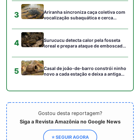
Gostou desta reportagem?
Siga a Revista Amazônia no Google News
⭐ SEGUIR AGORA
Relacionado
Pavilhão Pará abre
Pavilhão Brasil na COP30
espaço democrático na
promove diálogo nacional
COP30
sobre ação climática