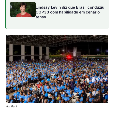
Ag. Pará
VEJA TAMBÉM:
Lula reforça protagonismo dos
municípios na defesa da floresta
Os prefeitos que estiveram no lançamento ressaltam
esse significado. Em Castanhal, o prefeito destacou que
o evento “vai muito além de encontro entre líderes
mundiais. É um chamado à ação, um momento para
repensarmos como produzimos, consumimos e cuidamos
do nosso planeta”. Em Tomé-Açú, o prefeito salientou o
desejo de apresentar ao mundo “o sistema pioneiro em
agrofloresta, baseado na diversidade cultural e produtiva
da Amazônia… nossa gastronomia, cultura, economia