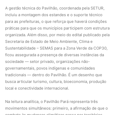
local e conectividade internacional.
Na leitura analítica, o Pavilhão Pará representa três
movimentos simultâneos: primeiro, a afirmação de que o
combate às mudanças climáticas passa por territórios
locais; segundo, que o desenvolvimento sustentável na
Amazônia pode ganhar visibilidade global e parcerias
estratégicas; e terceiro, que a cultura, a gastronomia, a
economia criativa e a bioeconomia estão intrinsecamente
ligadas à agenda climática — já não se trata apenas de
reflorestamento ou mitigação, mas de produção de valor
nos territórios tropicais. A COP30 vira, assim, palco para
que cidades do Pará mostrem que podem articular
preservação ambiental e crescimento econômico de base
local.
Ao final, o Pavilhão não será somente uma vitrine, mas