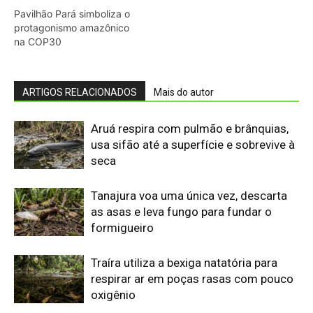
Traíra utiliza a bexiga natatória para
respirar ar em poças rasas com pouco
oxigênio
Projeto da CNA e Embrapa reforça leite
no Semiárido brasileiro
Surubim usa barbilhões com
receptores gustativos e táteis para
caçar no fundo dos rios à noite
Casal de acará-disco produz muco
nutritivo na pele e alimenta filhotes nos
primeiros dias em igarapés
amazônicos