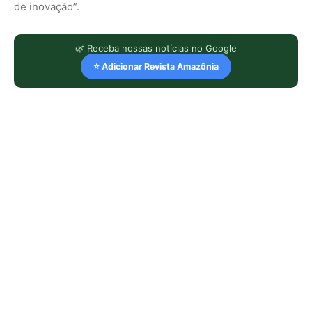
de inovação”.
🌿 Receba nossas notícias no Google
⭐ Adicionar Revista Amazônia
LEIA TAMBÉM
Dez anos do Acordo de Paris: um
freio no abismo, ainda longe da curva
segura