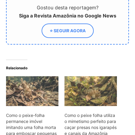
Como o peixe-folha
Como o peixe folha utiliza
permanece imóvel
o mimetismo perfeito para
imitando uma folha morta
caçar presas nos igarapés
para emboscar pequenas
e canais da Amazônia
presas desavisadas nos
igarapés da Amazônia
Como o peixe-folha e as
folhas secas dos rios da
Floresta Amazônica
dominam a caça por
emboscada com sucção
ultrarrápida