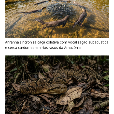
Surucucu detecta calor pela fosseta loreal e prepara ataque de
emboscada no escuro da floresta
Últimas noticias
Galo-da-serra reúne machos em arena
coletiva e usa crista sobre o...
8 de agosto de 2026
Araponga combina caixa torácica adaptada e
canto metálico para alcançar a...