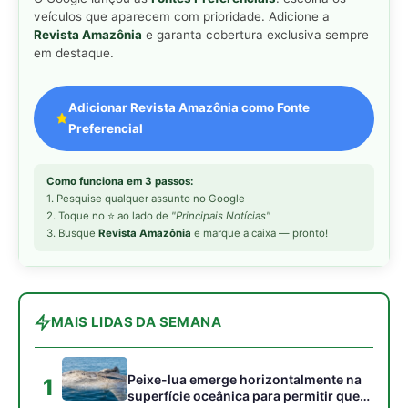
MAIS LIDAS DA SEMANA
Peixe-lua emerge horizontalmente na
1
superfície oceânica para permitir que
aves marinhas removam ectoparasitas
acumulados em sua pele
Seriema utiliza pernas longas e
2
arremessa serpentes contra rochas
para subjugar presas peçonhentas nos
campos
Poraquê sincroniza descargas
3
elétricas em grupo para amplificar
campo elétrico e atordoar cardumes de
peixes maiores na Amazônia
Ariranha sincroniza caça coletiva com
4
vocalização subaquática e cerca
cardumes em rios rasos da Amazônia