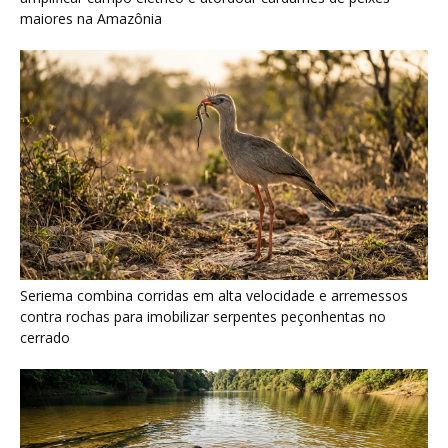
cerrado
Ariranha sincroniza caça coletiva com vocalização subaquática
e cerca cardumes em rios rasos da Amazônia