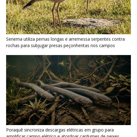
Poraquê sincroniza descargas elétricas em grupo para
amplificar campo elétrico e atordoar cardumes de peixes
maiores na Amazônia
Seriema combina corridas em alta velocidade e arremessos
contra rochas para imobilizar serpentes peçonhentas no