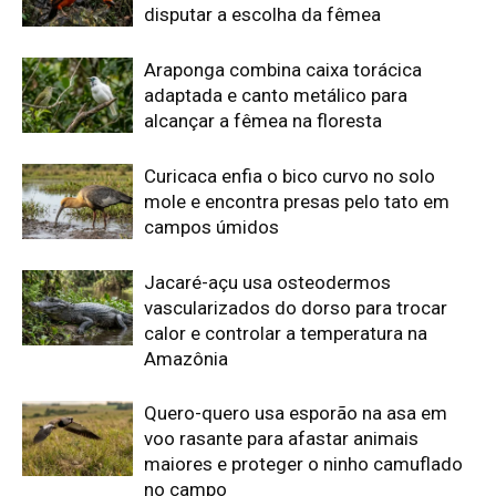
Quero-quero usa esporão na asa em
voo rasante para afastar animais
maiores e proteger o ninho camuflado
no campo
Filhotes de tartaruga-da-amazônia
vocalizam dentro do ovo e sincronizam
a saída coletiva do ninho até a água
Edição atual da Revista
Amazônia