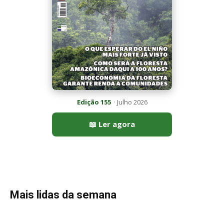
Mais lidas da semana
Peixe-lua emerge horizontalmente na superfície oceânica para
permitir que aves marinhas removam ectoparasitas
acumulados em sua pele