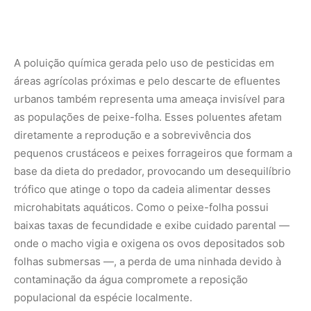
onde o macho vigia e oxigena os ovos depositados sob
folhas submersas —, a perda de uma ninhada devido à
contaminação da água compromete a reposição
populacional da espécie localmente.
Estudar as adaptações biomecânicas e comportamentais
do peixe-folha permite que a ciência avance no
entendimento dos limites da evolução e da física dos
fluidos aplicada à biologia. O contraste entre a
imobilidade quase vegetal de seu disfarce e a velocidade
extrema de seu bote de seis milissegundos é um
testemunho da sofisticação com que a vida selvagem se
molda para explorar nichos ecológicos específicos nos
trópicos. Garantir a preservação dos igarapés intocados
da Amazônia é a única maneira de assegurar que este
extraordinário mestre da ilusão continue a nadar e a
caçar nas águas do Brasil, mantendo viva a complexidade