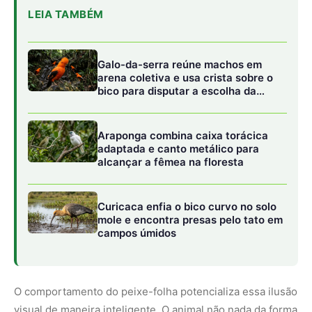
campos úmidos
O comportamento do peixe-folha potencializa essa ilusão
visual de maneira inteligente. O animal não nada da forma
convencional utilizando movimentos vigorosos da
nadadeira caudal. Ele permanece suspenso na coluna
d’água em uma posição diagonal ou invertida, com a
cabeça apontada para baixo, exatamente como uma folha
real flutuaria ao perder densidade. Para se mover em
direção às suas presas sem gerar ondas de pressão que
acionariam a linha lateral de outros peixes, ele utiliza
exclusivamente pequenas nadadeiras peitorais e dorsais
que são completamente transparentes. Essas estruturas
vibram de forma quase imperceptível, impulsionando o
predador de maneira lenta, gradual e contínua, fazendo
com que ele pareça ser deslocado apenas pelo fluxo