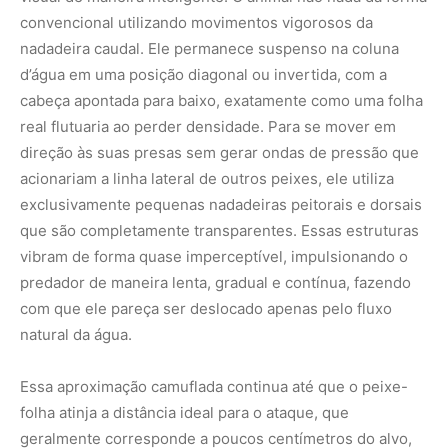
natural da água.
Essa aproximação camuflada continua até que o peixe-
folha atinja a distância ideal para o ataque, que
geralmente corresponde a poucos centímetros do alvo,
composto majoritariamente por pequenos caracídeos,
como piabas e neon-tetras, ou larvas de insetos
aquáticos. É nesse momento que a passividade do
disfarce vegetal dá lugar a uma das mecânicas
hidráulicas mais explosivas do reino animal. O peixe-
folha possui uma boca altamente protrátil, estruturada
por ossos maxilares articulados que conseguem se
expandir para a frente e para os lados de forma
instantânea, formando um tubo de sucção que projeta a
cavidade bucal a uma distância equivalente a quase
metade do comprimento de sua cabeça.