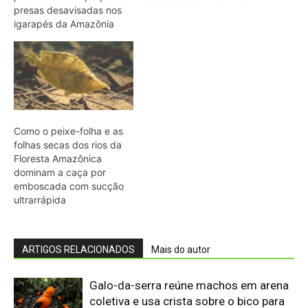
ARTIGOS RELACIONADOS
Mais do autor
Galo-da-serra reúne machos em arena
coletiva e usa crista sobre o bico para
disputar a escolha da fêmea
Araponga combina caixa torácica
adaptada e canto metálico para
alcançar a fêmea na floresta
Curicaca enfia o bico curvo no solo
mole e encontra presas pelo tato em
campos úmidos
Jacaré-açu usa osteodermos
vascularizados do dorso para trocar
calor e controlar a temperatura na
Amazônia