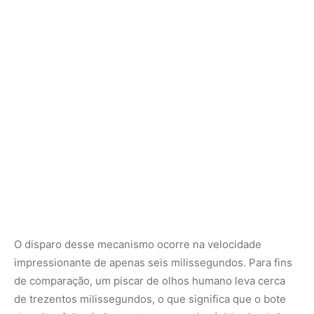
O disparo desse mecanismo ocorre na velocidade
impressionante de apenas seis milissegundos. Para fins
de comparação, um piscar de olhos humano leva cerca
de trezentos milissegundos, o que significa que o bote
do peixe-folha é cinquenta vezes mais rápido. Ao abrir a
boca com essa velocidade extrema e expandir
simultaneamente a cavidade opercular localizada nas
laterais da cabeça, o peixe cria uma queda drástica de
pressão interna, gerando um vácuo hidráulico potente. A
água localizada imediatamente em frente à boca do
predador é sugada para dentro com violência, arrastando
a presa junto com o fluxo líquido, sem que a vítima tenha
tempo físico de esboçar qualquer reação de fuga.
Essa técnica de alimentação por sucção a vácuo é tão
eficiente que impede a dispersão de sinais químicos ou
vibrações mecânicas na água ao redor, permitindo que o