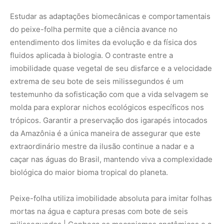
biológica do maior bioma tropical do planeta.
Peixe-folha utiliza imobilidade absoluta para imitar folhas
mortas na água e captura presas com bote de seis
milissegundos | Conheça os mecanismos anatômicos e a
velocidade de sucção que tornam este peixe da
Amazônia um predador perfeito.
Nunca
perca
uma
notícia da
🌿
Amazônia
Controle o
que você vê
no Google