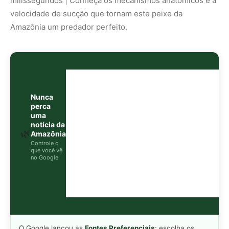
O Google lançou as
Fontes Preferenciais
: escolha os
veículos que aparecem com prioridade. Adicione a
Revista Amazônia
e garanta cobertura exclusiva sempre
em destaque.
Adicionar Revista Amazônia como Fonte
Preferencial
Como funciona em 3 passos:
1. Pesquise qualquer assunto no Google
2. Toque no ⭐ ao lado de
"Principais Notícias"
3. Busque
Revista Amazônia
e marque a caixa — pronto!