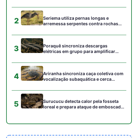
Surucucu detecta calor pela fosseta
5
loreal e prepara ataque de emboscada
no escuro da floresta
Gostou desta reportagem?
Siga a Revista Amazônia no Google News
⭐ SEGUIR AGORA
Relacionado