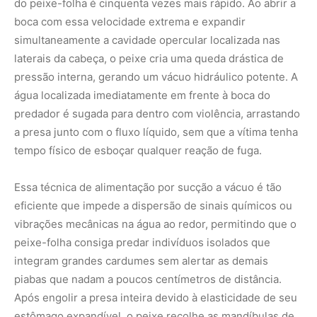
peixe-folha consiga predar indivíduos isolados que
integram grandes cardumes sem alertar as demais
piabas que nadam a poucos centímetros de distância.
Após engolir a presa inteira devido à elasticidade de seu
estômago expandível, o peixe recolhe as mandíbulas de
volta à posição original e retoma imediatamente sua
postura diagonal e estática, reiniciando o disfarce de
folha morta à deriva como se nada tivesse acontecido.
A sobrevivência do peixe-folha está intrinsecamente
vinculada à manutenção da integridade ecológica dos
pequenos cursos d’água da Amazônia. Por ser um
predador visual especialista que depende da
transparência relativa da água e, acima de tudo, da
abundância de folhas reais depositadas no fundo dos
igarapés para que seu mimetismo seja eficiente, a
espécie sofre impactos severos com a degradação