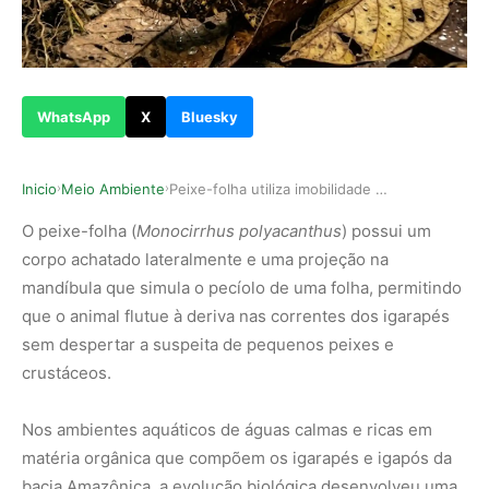
WhatsApp
X
Bluesky
Inicio
Meio Ambiente
Peixe-folha utiliza imobilidade absoluta para i…
›
›
O peixe-folha (
Monocirrhus polyacanthus
) possui um
corpo achatado lateralmente e uma projeção na
mandíbula que simula o pecíolo de uma folha, permitindo
que o animal flutue à deriva nas correntes dos igarapés
sem despertar a suspeita de pequenos peixes e
crustáceos.
Nos ambientes aquáticos de águas calmas e ricas em
matéria orgânica que compõem os igarapés e igapós da
bacia Amazônica, a evolução biológica desenvolveu uma