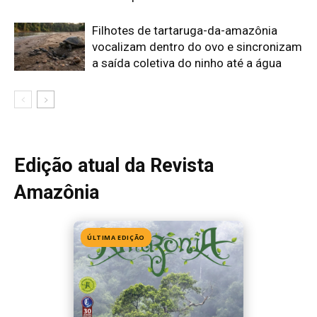
ÚLTIMA EDIÇÃO
Edição 155
· Julho 2026
📖 Ler agora